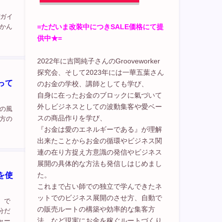
ぜガイ
=ただいま改装中につきSALE価格にて提
かん
供中★=
2022年に吉岡純子さんのGrooveworker
探究会、そして2023年には一華五葉さん
って
のお金の学校、講師としても学び、
自身に在ったお金のブロックに氣づいて
外しビジネスとしての波動集客や愛ベー
の風
スの商品作りを学び、
方の
『お金は愛のエネルギーである』が理解
出来たことからお金の循環やビジネス関
連の在り方捉え方意識の発信やビジネス
展開の具体的な方法も発信しはじめまし
を使
た。
これまで占い師での独立で学んできたネ
ットでのビジネス展開のさせ方、自動で
 で
の販売ルートの構築や効率的な集客方
分だ
法、など現実にお金を稼ぐルートづくり
ャーだ