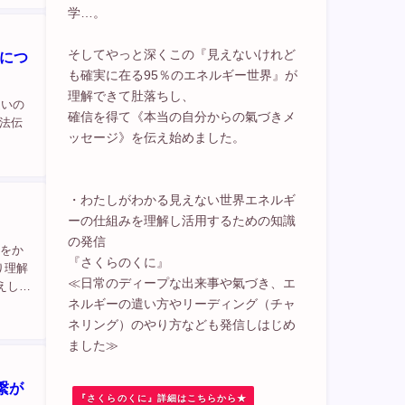
学…。
そしてやっと深くこの『見えないけれど
いにつ
も確実に在る95％のエネルギー世界』が
理解できて肚落ちし、
違いの
確信を得て《本当の自分からの氣づきメ
法伝
ッセージ》を伝え始めました。
・わたしがわかる見えない世界エネルギ
ーの仕組みを理解し活用するための知識
の発信
）をか
『さくらのくに』
り理解
≪日常のディープな出来事や氣づき、エ
えして
ネルギーの遣い方やリーディング（チャ
...
ネリング）のやり方なども発信しはじめ
ました≫
繋が
『さくらのくに』詳細はこちらから★