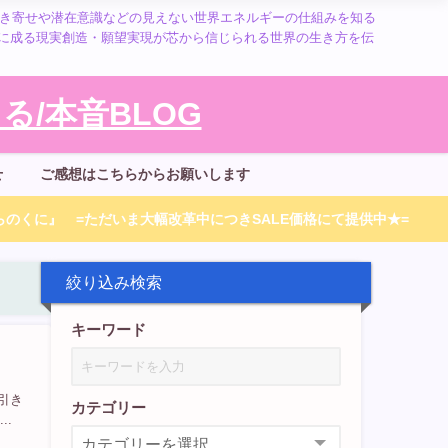
引き寄せや潜在意識などの見えない世界エネルギーの仕組みを知る
に成る現実創造・願望実現が芯から信じられる世界の生き方を伝
/本音BLOG
せ
ご感想はこちらからお願いします
のくに』 =ただいま大幅改革中につきSALE価格にて提供中★=
絞り込み検索
キーワード
引き
カテゴリー
..