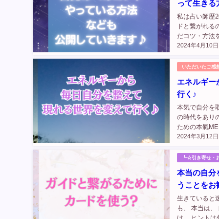
って生きる
私は占い師歴
ドと繋がれる
だコツ・方法を
2024年4月10日
いただいたご感
エネルギー
行く♪
本気で自分を
の時代をあり
ための本氣MEN
2024年3月12日
┗☆引き寄せ・
本当の自分
うことをお
生きていると
も、 本当は
け。 ヒント