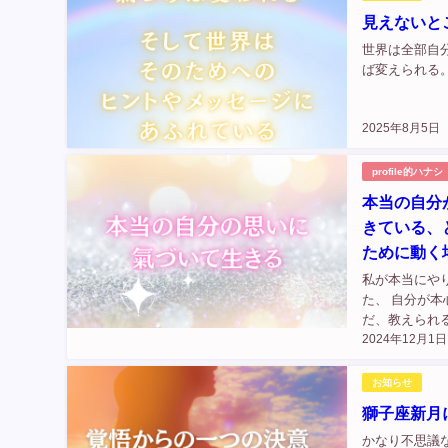
見えないと
世界は全部自
ば変えられる
2025年8月5日
profile的ハナシ
本当の自分
きている、
ために動く
私が本当にや
た、 自分が本
だ、教えられ
2024年12月1日
や疑問質問に
んでき...
お知らせ
獅子座新月
かなり不思議