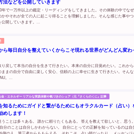
方法などを公開していきます
20年で一万件以上の鑑定・リーディングをしてきました。その体験の中でな
のかやそれが全ての人に起こり得ることを理解しました。そんな感じた事やつ
公開していきます。...
想
から毎日自分を整えていくからこそ現れる世界がどんどん変わ
取り戻して本当の自分を生きて行きたい。本来の自分に目覚めたい。これから
のままの自分で自由に楽しく安心、信頼の上に幸せに生きて行きたい。そんな
U。...
お金・エネルギー リアルな実践体験や氣づきのシェア（元『さくらのくに』記事
を知るためにガイドと繋がるためにもオラクルカード（占い）
勧めします！
迷うことは多々ある。 誰かに頼りたくもある。 答えを教えて欲しいと、思う。
、 自分のことは自分しかわからない。 自分にとっての正解を知っているのは自
は外側の人、第三者からももらえる。 それこそ、占い師だったり、 メッセンジ