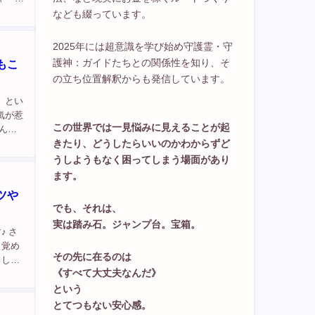
..
なども綴っています。
2025年には超意識を学び始め守護霊・守
護神：ガイドたちとの関係性を知り、そ
もこ
の立ち位置解釈からも発信しています。
、とい
氣が惹
この世界では一見悩みに見えることが起
んヒ
きたり、どうしたらいいのかわからずど
うしようもなく困ってしまう場面があり
ます。
ツや
でも、それは、
実は踏み石。ジャンプ台。宝箱。
♪ さ
目覚め
その先に在るのは
ました
《すべて大丈夫なんだ》
きられ
という
とてつもない安心感。