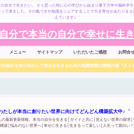
の自分で生きたい。 そう思った時に心の学びから始まり量子力学や脳科学
なって来ました。その氣づきや知識をシェアすることで引き寄せがあたりまえ
えています♪゛
自分で本当の自分で幸せに生きる
メニュー
サイトマップ
いただいたご感想
お問合
仕組みを知り活かして自分を生きるための知識智慧の情報の場『さくら
わたしが本当に創りたい世界に向けてどんどん構築拡大中♪゛
んの最新更新情報。本当の自分を生きる│ガイドと共に│見えない世界の探求│
構築│悩みのない世界へ│幸せに生きる│生きるって楽しい│人生って面白い！.