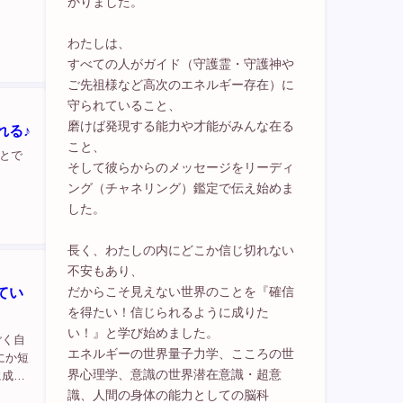
かりました。
わたしは、
すべての人がガイド（守護霊・守護神や
ご先祖様など高次のエネルギー存在）に
守られていること、
磨けば発現する能力や才能がみんな在る
れる♪
こと、
とで
そして彼らからのメッセージをリーディ
ング（チャネリング）鑑定で伝え始めま
した。
長く、わたしの内にどこか信じ切れない
不安もあり、
だからこそ見えない世界のことを『確信
てい
を得たい！信じられるように成りた
い！』と学び始めました。
ごく自
エネルギーの世界量子力学、こころの世
にか短
界心理学、意識の世界潜在意識・超意
に成
れてい
識、人間の身体の能力としての脳科