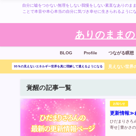
自分に嘘をつかない無理をしない我慢をしない素直なありのまま
ことで本音や本心本当の自分に気づき幸せに生きられるように
ありのままの
BLOG
Profile
つながる瞑想
見えない世界の
95％の見えないエネルギー世界を真に理解して遣えるようになる
覚醒の記事一覧
お知らせ
更新情報≫
ひだまりさろ
寄せ│豊かさの