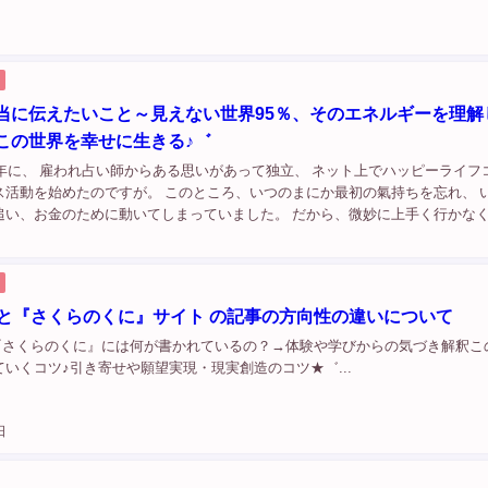
当に伝えたいこと～見えない世界95％、そのエネルギーを理解
この世界を幸せに生きる♪゛
9年に、 雇われ占い師からある思いがあって独立、 ネット上でハッピーライフ
ス活動を始めたのですが。 このところ、いつのまにか最初の氣持ちを忘れ、 
追い、お金のために動いてしまっていました。 だから、微妙に上手く行かな
るから上手く行かない… 負の連鎖に陥っていました。 潜在意識の罠にハマっ
G と『さくらのくに』サイト の記事の方向性の違いについて
や『さくらのくに』には何が書かれているの？→体験や学びからの気づき解釈こ
いくコツ♪引き寄せや願望実現・現実創造のコツ★゛...
日