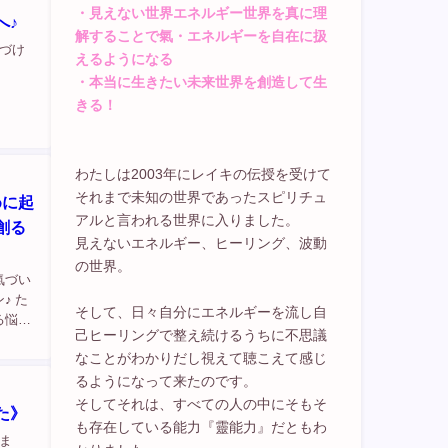
・見えない世界エネルギー世界を真に理
へ♪
解することで氣・エネルギーを自在に扱
づけ
えるようになる
・本当に生きたい未来世界を創造して生
きる！
わたしは2003年にレイキの伝授を受けて
それまで未知の世界であったスピリチュ
めに起
アルと言われる世界に入りました。
創る
見えないエネルギー、ヒーリング、波動
の世界。
氣づい
♪ た
そして、日々自分にエネルギーを流し自
る悩み
己ヒーリングで整え続けるうちに不思議
がら進
なことがわかりだし視えて聴こえて感じ
るようになって来たのです。
そしてそれは、すべての人の中にそもそ
た》
も存在している能力『靈能力』だともわ
ま