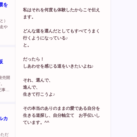
環を
私はそれを何度も体験したからこそ伝え
ます。
と）
走や
どんな道を選んだとしてもすべてうまく
行くようになっている♪
と。
だったら！
販
しあわせを感じる道をいきたいよね♪
発売開
それ、選んで、
です。
進んで、
記事作
生きて行こうよ♪
創る感
その本当のありのままの愛である自分を
生きる道探し、自分軸立て お手伝いし
ルカ
ています。^^
いただ