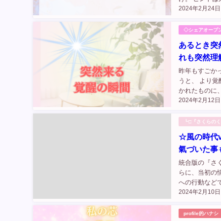
2024年2月24日
ったり、 チャ
◇シェアオープ
あるとき突
れも突然理
昨年もすごかっ
うと、 より覚
かれたものに、
2024年2月12日
ントやメッセー
┗□『さくらの
☆風の時代
氣づいた事
統合版の『さく
らに、当初の
への行動など
2024年2月10日
★ 私が思う
る人を増や...
profile的ハナシ