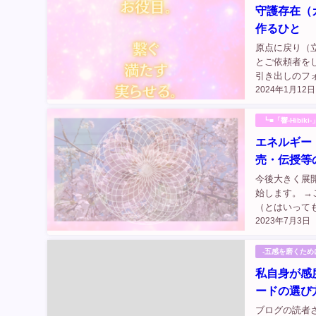
守護存在（
作るひと
原点に戻り（
とご依頼者を
引き出しのフォ
2024年1月12日
┗■「響-Hibik
エネルギー
売・伝授等
今後大きく展
始します。 
（とはいって
2023年7月3日
成しています^
じです...
-五感を磨くた
私自身が感
ードの選び
ブログの読者