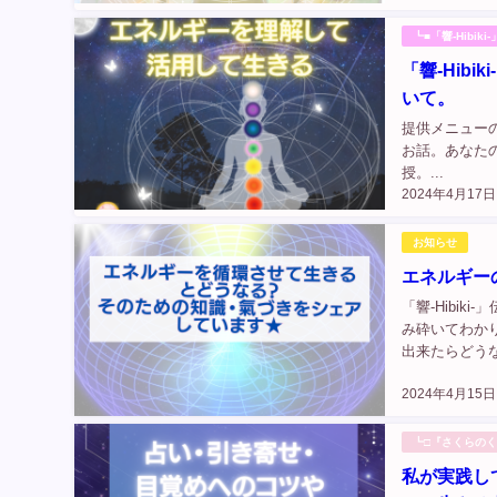
る数だけで延べ.
┗■「響-Hibik
「響-Hib
いて。
提供メニューの変
お話。あなた
授。...
2024年4月17日
お知らせ
エネルギー
「響-Hibi
み砕いてわか
出来たらどう
みます＾＾ 
2024年4月15日
┗□『さくらの
私が実践し