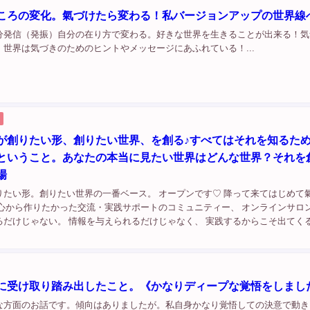
ころの変化。氣づけたら変わる！私バージョンアップの世界線
分発信（発振）自分の在り方で変わる。好きな世界を生きることが出来る！気
。世界は気づきのためのヒントやメッセージにあふれている！...
が創りたい形、創りたい世界、を創る♪すべてはそれを知るた
ということ。あなたの本当に見たい世界はどんな世界？それを
場
りたい形。創りたい世界の一番ベース。 オープンです♡ 降って来てはじめて
心から作りたかった交流・実践サポートのコミュニティー、 オンラインサロン
るだけじゃない。 情報を与えられるだけじゃなく、 実践するからこそ出てく
答えて行ける根本からの寄り添いサポート。 私が、私のガイドに教えられな
に受け取り踏み出したこと。《かなりディープな覚悟をしまし
な方面のお話です。傾向はありましたが。私自身かなり覚悟しての決意で動き