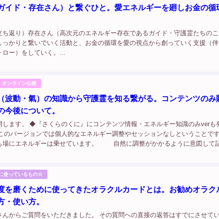
ガイド・存在さん）と繋ぐひと。愛エネルギーを廻しお金の循
立ち返り）存在さん（高次元のエネルギー存在であるガイド・守護霊たちのこ
しっかりと繋いでいく活動と、お金の循環を愛の視点から創っていく支援（伴
ロー）をしていく。...
i-」オンライン伝授
（波動・氣）の知識から守護霊を知る繋がる。コンテンツのみ
の今後について。
開します。 ◆『さくらのくに』にコンテンツ情報・エネルギー知識のみverも
→このバージョンでは個人的なエネルギー調整やセッションなしということ
も場にエネルギーは乗せています。 自然に調整がかかるように意図して
^） ・エネルギー調整10回＋対話セッション60分 つきバージョンと別枠を
めに使っているもの☆
度を磨くために使ってきたオラクルカードとは。お勧めオラク
方・使い方。
さんからご質問をいただきました。 その質問への直接の返答はすでにさせて