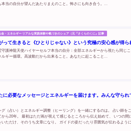
も本当の自分が望んだあたりまえのこと。怖さにも向き合う。...
お金・エネルギー リアルな実践体験や氣づきのシェア（元『さくらのくに』記事
がって生きると《ひとりじゃない》という究極の安心感が得ら
霊守護神龍天使ハイヤーセルフ本当の自分：全部エネルギーから視たら同じこ
ネルギー循環。高波動だから出来ること。あなたに起こること...
たに必要なメッセージとエネルギーを届けます。みんな守られ
ング（占い）とエネルギー調整（ヒーリング）を一緒にするのは。 占い師を
てから20年。 最初はただ画が視えて感じるところから伝え始めて、 いつの間
をいただけ、そのうち文章になり。 ガイドの姿だったり雰囲気が伝わるよう
は質問にも答えてもらえるようになった。 正確には数えられないけど、 数えら