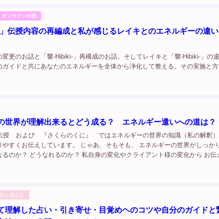
..
i-」オンライン伝授
iki-」伝授内容の再編成と私が感じるレイキとのエネルギーの違
更のお話と「響-Hibiki-」再構成のお話。そしてレイキと「響-Hibiki-」の
のガイドと共にあなたのエネルギーを全体から浄化して整える。その実施と方
の世界が理解出来るとどう成る？ エネルギー遣いへの道は？
ki-」伝授 および 『さくらのくに』 ではエネルギーの世界の知識（私の解釈
りやすくお伝えしています。 じゃあ、そもそも、 エネルギーの世界がしっか
なるのか？ どうなれるのか？ 私自身の変化やクライアント様の変化から お伝
→みなさん理解でき活用できるようになると成れます＾＾♡ エネルギーが理解出
くに』のこと
て理解した占い・引き寄せ・目覚めヘのコツや自分のガイドと