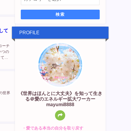
検索
して
PROFILE
コーチ
いつの
くて、
ていま
《世界はほんとに大丈夫》を知って生き
の世界
る＠愛のエネルギー拡大ワーカー
mayumi8888
・愛である本当の自分を取り戻す