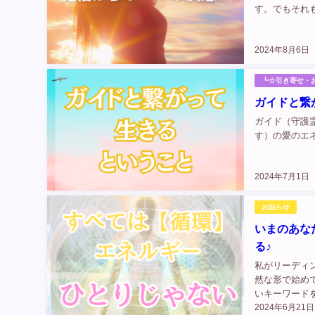
す。でもそれ
2024年8月6日
┗☆引き寄せ・
ガイドと繋
ガイド（守護
す）の愛のエ
2024年7月1日
お知らせ
いまのあな
る♪
私がリーディ
然な形で始め
いキーワード
2024年6月21日
り。 いまで