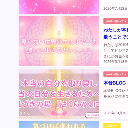
2026年7月13日
profile的ハナシ
わたしが本
遣うことで
わたしは201
としてビジネ
まにかお金を
2026年5月18日
また焦り、焦
した。...
profile的ハナシ
本音BLO
本音BLOG
を幸せに生きて
2025年10月18
お知らせ