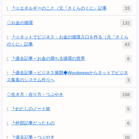
┗☆エネルギーのこと（元『さくらのくに』記事
33
◇お金の循環
132
┗☆ネットでビジネス：お金の循環入口を作る（元『さくら
のくに』記事
43
┗過去記事～お金の満ちる循環の世界
6
┗過去記事～ビジネス展開◆Wordpressからネットでビジネ
ス集客のシステム作りへ
3
◇生き方・在り方・つぶやき
158
┗わたしのノート術
5
┗外部記事だったもの
6
┗過去記事～つぶやき
20