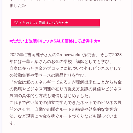
ました≫
『さくらのくに』詳細はこちらから★
=ただいま改装中につきSALE価格にて提供中★=
2022年に吉岡純子さんのGrooveworker探究会、そして2023
年には一華五葉さんのお金の学校、講師としても学び、
自身に在ったお金のブロックに氣づいて外しビジネスとして
の波動集客や愛ベースの商品作りを学び、
『お金は愛のエネルギーである』が理解出来たことからお金
の循環やビジネス関連の在り方捉え方意識の発信やビジネス
展開の具体的な方法も発信しはじめました。
これまで占い師での独立で学んできたネットでのビジネス展
開のさせ方、自動での販売ルートの構築や効率的な集客方
法、など現実にお金を稼ぐルートづくりなども綴っていま
す。