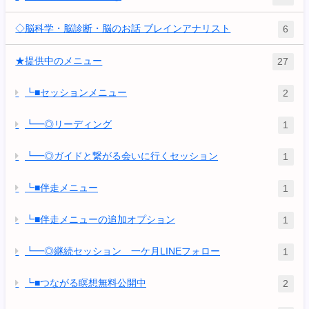
◇脳科学・脳診断・脳のお話 ブレインアナリスト
6
★提供中のメニュー
27
┗■セッションメニュー
2
┗━◎リーディング
1
┗━◎ガイドと繋がる会いに行くセッション
1
┗■伴走メニュー
1
┗■伴走メニューの追加オプション
1
┗━◎継続セッション 一ケ月LINEフォロー
1
┗■つながる瞑想無料公開中
2