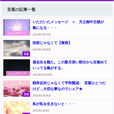
言葉の記事一覧
いただいたメッセージ ＋ 天之御中主様が
氣になる・・・
◇シェアオープン
2024年7月27日
ハート～本音から
伝えます
技術じゃなくて【覚悟】
2023年1月30日
言葉
過去生を観た。この新月深い部分から目覚めて
いってる氣がする。
◇シェアオープン
2022年10月26日
ハート～本音から
伝えます
戦争反対じゃなくて平和賛成♪ 言葉ひとつだ
けど…大切な事なのでシェア★
言葉
2022年2月26日
私が私を生きないと・・・
2022年1月5日