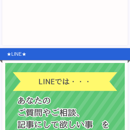
★LINE★