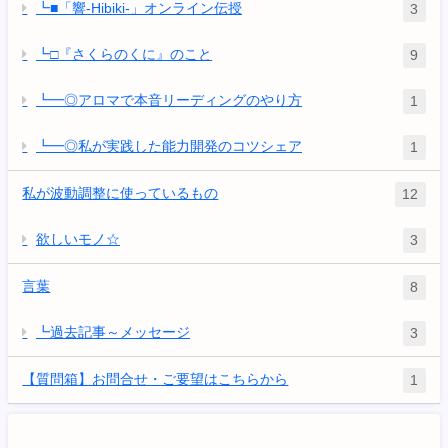
┗■「響-Hibiki-」オンライン伝授
3
┗□『さくらのくに』のこと
9
┗━◎アロマで本音リーディングのやり方
1
┗━◎私が実践した能力開発のコツシェア
1
私が波動調整に使っているもの
12
欲しいモノ☆
3
言葉
8
┗過去記事～メッセージ
3
【質問箱】お問合せ・ご要望はこちらから
1