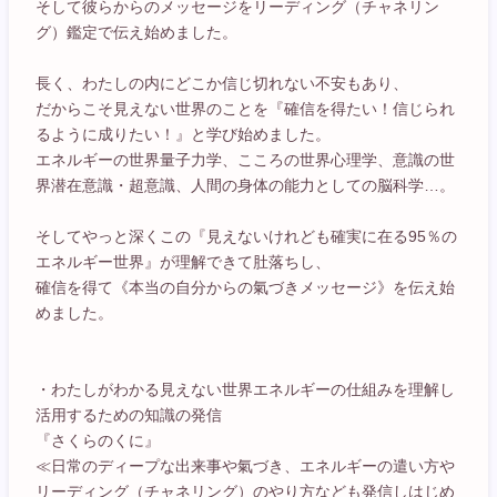
そして彼らからのメッセージをリーディング（チャネリン
グ）鑑定で伝え始めました。
長く、わたしの内にどこか信じ切れない不安もあり、
だからこそ見えない世界のことを『確信を得たい！信じられ
るように成りたい！』と学び始めました。
エネルギーの世界量子力学、こころの世界心理学、意識の世
界潜在意識・超意識、人間の身体の能力としての脳科学…。
そしてやっと深くこの『見えないけれども確実に在る95％の
エネルギー世界』が理解できて肚落ちし、
確信を得て《本当の自分からの氣づきメッセージ》を伝え始
めました。
・わたしがわかる見えない世界エネルギーの仕組みを理解し
活用するための知識の発信
『さくらのくに』
≪日常のディープな出来事や氣づき、エネルギーの遣い方や
リーディング（チャネリング）のやり方なども発信しはじめ