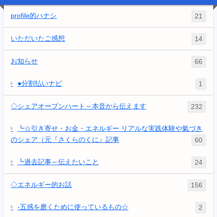
profile的ハナシ
21
いただいたご感想
14
お知らせ
66
●分割払いナビ
1
◇シェアオープンハート～本音から伝えます
232
┗☆引き寄せ・お金・エネルギー リアルな実践体験や氣づき
のシェア（元『さくらのくに』記事
60
┗過去記事～伝えたいこと
24
◇エネルギー的お話
156
-五感を磨くために使っているもの☆
2