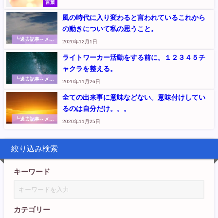
言葉
風の時代に入り変わると言われているこれから
の動きについて私の思うこと。
┗過去記事～メッ
2020年12月1日
セージ
ライトワーカー活動をする前に。１２３４５チ
ャクラを整える。
┗過去記事～メッ
2020年11月26日
セージ
全ての出来事に意味などない。意味付けしてい
るのは自分だけ。。。
┗過去記事～メッ
2020年11月25日
セージ
絞り込み検索
キーワード
カテゴリー