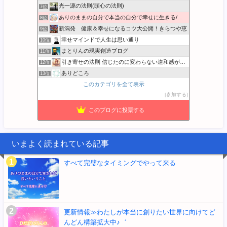
光一源の法則(頭心の法則)
7位
ありのままの自分で本当の自分で幸せに生きる/本音BLOG
8位
新潟発 健康＆幸せになるコツ大公開！きらつや恵
9位
幸せマインドで人生は思い通り
10位
まとりんの現実創造ブログ
11位
引き寄せの法則 信じたのに変わらない違和感が消える実践ガイド
12位
ありどころ
13位
このカテゴリを全て表示
宇宙の法則 エイブラハムのひと言解説
14位
参加する
音楽と宇宙とクッキング…
15位
このブログに投票する
いまよく読まれている記事
すべて完璧なタイミングでやって来る
更新情報≫わたしが本当に創りたい世界に向けてど
んどん構築拡大中♪゛