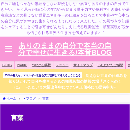
自分に嘘をつかない無理をしない我慢をしない素直なありのままの自分で生
きたい。 そう思った時に心の学びから始まり量子力学や脳科学引き寄せや潜
在意識などの見えない世界エネルギーの仕組みを知ることで本音や本心本当
の自分に気づき幸せに生きられるようになって来ました。その氣づきや知識
をシェアすることで引き寄せがあたりまえに成る現実創造・願望実現が芯か
ら信じられる世界の生き方を伝えています♪゛
ありのままの自分で本当の自
分で幸せに生きる/本音BLOG
BLOG
Profile
つながる瞑想
メニュー
サイトマップ
いただいたご感想
見えない世界の仕組みを
95％の見えないエネルギー世界を真に理解して遣えるようになる
知り活かして自分を生きるための知識智慧の情報の場『さくらのく
に』 =ただいま大幅改革中につきSALE価格にて提供中★=
ホーム
・ブログ
言葉
言葉