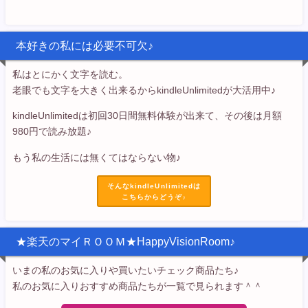
本好きの私には必要不可欠♪
私はとにかく文字を読む。
老眼でも文字を大きく出来るからkindleUnlimitedが大活用中♪
kindleUnlimitedは初回30日間無料体験が出来て、その後は月額
980円で読み放題♪
もう私の生活には無くてはならない物♪
そんなkindleUnlimitedは
こちらからどうぞ♪
★楽天のマイＲＯＯＭ★HappyVisionRoom♪
いまの私のお気に入りや買いたいチェック商品たち♪
私のお気に入りおすすめ商品たちが一覧で見られます＾＾