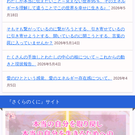
わたしが本当に伝えたいこと～見えない世界95％、そのエネル
ギーを理解して遣うことでこの世界を幸せに生きる♪゛
2026年5
月18日
そもそも繋がっているのに繋がろうとする、引き寄せているの
に引き寄せようとする、開いているのに開こうとする。言葉の
罠に入っていませんか？
2026年5月14日
たくさんの手放しとわたしの中心の核について～これからの動
きと現状報告。
2026年5月4日
愛のひとという感覚、愛のエネルギー存在感について。
2026年4
月5日
『さくらのくに』サイト