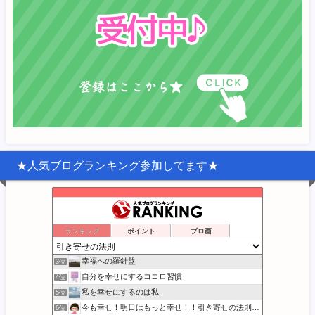
★人気ブログランキング参加してます★
宇宙の中心は『わたし』
ランキング
ポイント
ブロ画
1位
あなたがこの宇宙に来た理由
2位
幸福への羅針盤
3位
自分を幸せにするココロ習慣
4位
私を幸せにするのは私
5位
今も幸せ！明日はもっと幸せ！！引き寄せの法則実践日記
6位