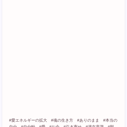
#愛エネルギーの拡大 #魂の生き方 #ありのまま #本当の
自分 #自分軸 #愛 #お金 #引き寄せ #潜在意識 #願