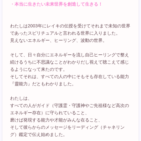
・本当に生きたい未来世界を創造して生きる！
わたしは2003年にレイキの伝授を受けてそれまで未知の世界
であったスピリチュアルと言われる世界に入りました。
見えないエネルギー、ヒーリング、波動の世界。
そして、日々自分にエネルギーを流し自己ヒーリングで整え
続けるうちに不思議なことがわかりだし視えて聴こえて感じ
るようになって来たのです。
そしてそれは、すべての人の中にそもそも存在している能力
『靈能力』だともわかりました。
わたしは、
すべての人がガイド（守護霊・守護神やご先祖様など高次の
エネルギー存在）に守られていること、
磨けば発現する能力や才能がみんな在ること、
そして彼らからのメッセージをリーディング（チャネリン
グ）鑑定で伝え始めました。