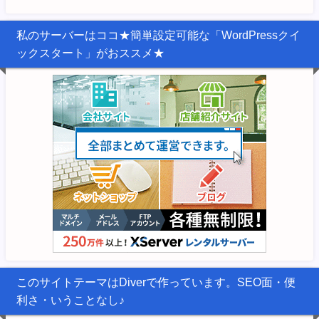
私のサーバーはココ★簡単設定可能な「WordPressクイ
ックスタート」がおススメ★
このサイトテーマはDiverで作っています。SEO面・便
利さ・いうことなし♪