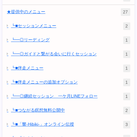
★提供中のメニュー
27
┗■セッションメニュー
2
┗━◎リーディング
1
┗━◎ガイドと繋がる会いに行くセッション
1
┗■伴走メニュー
1
┗■伴走メニューの追加オプション
1
┗━◎継続セッション 一ケ月LINEフォロー
1
┗■つながる瞑想無料公開中
2
┗■「響-Hibiki-」オンライン伝授
3