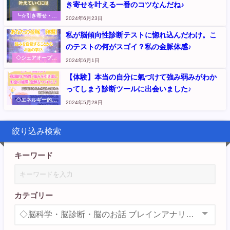
き寄せを叶える一番のコツなんだね♪
（元『さくらのく
に』記事
┗☆引き寄せ・お
2024年6月23日
金・エネルギー リ
アルな実践体験や
私が脳傾向性診断テストに惚れ込んだわけ。こ
氣づきのシェア
のテストの何がスゴイ？私の金脈体感♪
（元『さくらのく
に』記事
◇シェアオープン
2024年6月1日
ハート～本音から
伝えます
【体験】本当の自分に氣づけて強み弱みがわか
ってしまう診断ツールに出会いました♪
◇エネルギー的お
2024年5月28日
話
絞り込み検索
キーワード
カテゴリー