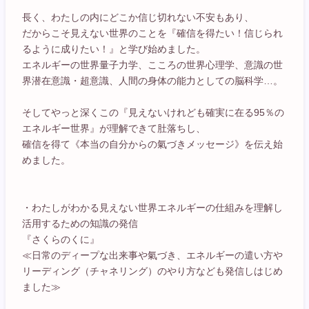
長く、わたしの内にどこか信じ切れない不安もあり、
だからこそ見えない世界のことを『確信を得たい！信じられ
るように成りたい！』と学び始めました。
エネルギーの世界量子力学、こころの世界心理学、意識の世
界潜在意識・超意識、人間の身体の能力としての脳科学…。
そしてやっと深くこの『見えないけれども確実に在る95％の
エネルギー世界』が理解できて肚落ちし、
確信を得て《本当の自分からの氣づきメッセージ》を伝え始
めました。
・わたしがわかる見えない世界エネルギーの仕組みを理解し
活用するための知識の発信
『さくらのくに』
≪日常のディープな出来事や氣づき、エネルギーの遣い方や
リーディング（チャネリング）のやり方なども発信しはじめ
ました≫