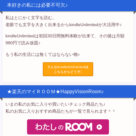
本好きの私には必要不可欠♪
私はとにかく文字を読む。
老眼でも文字を大きく出来るからkindleUnlimitedが大活用中♪
kindleUnlimitedは初回30日間無料体験が出来て、その後は月額
980円で読み放題♪
もう私の生活には無くてはならない物♪
そんなkindleUnlimitedは
こちらからどうぞ♪
★楽天のマイＲＯＯＭ★HappyVisionRoom♪
いまの私のお気に入りや買いたいチェック商品たち♪
私のお気に入りおすすめ商品たちが一覧で見られます＾＾