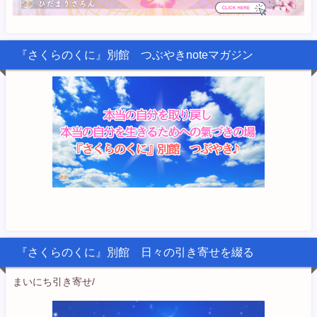
『さくらのくに』別館 つぶやきnoteマガジン
『さくらのくに』別館 日々の引き寄せを綴る
まいにち引き寄せ/