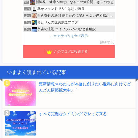
新潟発 健康＆幸せになるコツ大公開！きらつや恵
9位
幸せマインドで人生は思い通り
10位
引き寄せの法則 信じたのに変わらない違和感が消える実践ガイド
11位
まとりんの現実創造ブログ
12位
宇宙の法則 エイブラハムのひと言解説
13位
このカテゴリを全て表示
ありどころ
14位
参加する
音楽と宇宙とクッキング…
15位
このブログに投票する
いまよく読まれている記事
更新情報≫わたしが本当に創りたい世界に向けてど
んどん構築拡大中♪゛
すべて完璧なタイミングでやって来る