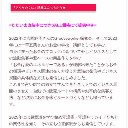
『さくらのくに』詳細はこちらから★
=ただいま改装中につきSALE価格にて提供中★=
2022年に吉岡純子さんのGrooveworker探究会、そして2023
年には一華五葉さんのお金の学校、講師としても学び、
自身に在ったお金のブロックに氣づいて外しビジネスとして
の波動集客や愛ベースの商品作りを学び、
『お金は愛のエネルギーである』が理解出来たことからお金
の循環やビジネス関連の在り方捉え方意識の発信やビジネス
展開の具体的な方法も発信しはじめました。
これまで占い師での独立で学んできたネットでのビジネス展
開のさせ方、自動での販売ルートの構築や効率的な集客方
法、など現実にお金を稼ぐルートづくりなども綴っていま
す。
2025年には超意識を学び始め守護霊・守護神：ガイドたちと
の関係性を知り、その立ち位置解釈からも発信しています。