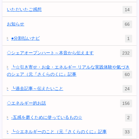
いただいたご感想
14
お知らせ
66
●分割払いナビ
1
◇シェアオープンハート～本音から伝えます
232
┗☆引き寄せ・お金・エネルギー リアルな実践体験や氣づき
のシェア（元『さくらのくに』記事
60
┗過去記事～伝えたいこと
24
◇エネルギー的お話
156
-五感を磨くために使っているもの☆
2
┗☆エネルギーのこと（元『さくらのくに』記事
33