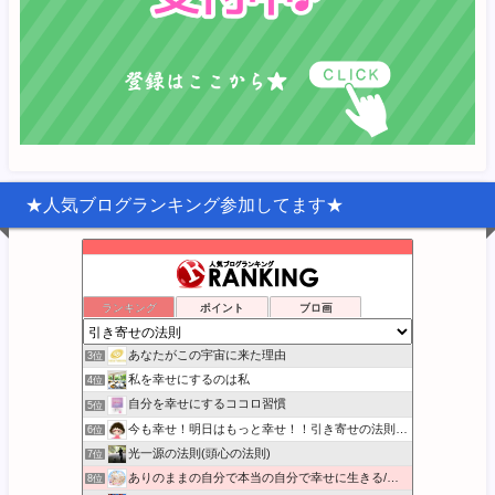
★人気ブログランキング参加してます★
宇宙の中心は『わたし』
ランキング
ポイント
ブロ画
1位
幸福への羅針盤
2位
あなたがこの宇宙に来た理由
3位
私を幸せにするのは私
4位
自分を幸せにするココロ習慣
5位
今も幸せ！明日はもっと幸せ！！引き寄せの法則実践日記
6位
光一源の法則(頭心の法則)
7位
ありのままの自分で本当の自分で幸せに生きる/本音BLOG
8位