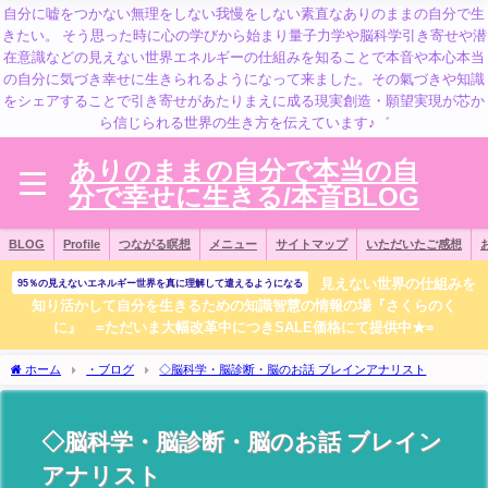
自分に嘘をつかない無理をしない我慢をしない素直なありのままの自分で生
きたい。 そう思った時に心の学びから始まり量子力学や脳科学引き寄せや潜
在意識などの見えない世界エネルギーの仕組みを知ることで本音や本心本当
の自分に気づき幸せに生きられるようになって来ました。その氣づきや知識
をシェアすることで引き寄せがあたりまえに成る現実創造・願望実現が芯か
ら信じられる世界の生き方を伝えています♪゛
ありのままの自分で本当の自
分で幸せに生きる/本音BLOG
BLOG
Profile
つながる瞑想
メニュー
サイトマップ
いただいたご感想
見えない世界の仕組みを
95％の見えないエネルギー世界を真に理解して遣えるようになる
知り活かして自分を生きるための知識智慧の情報の場『さくらのく
に』 =ただいま大幅改革中につきSALE価格にて提供中★=
ホーム
・ブログ
◇脳科学・脳診断・脳のお話 ブレインアナリスト
◇脳科学・脳診断・脳のお話 ブレイン
アナリスト