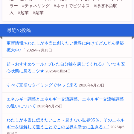
ラー #チャネリング #ネットでビジネス #ほぼ不労収
入 #起業 #副業
最近の投稿
更新情報≫わたしが本当に創りたい世界に向けてどんどん構築
拡大中♪゛
2026年7月13日
超～おすすめツール♪ ブレた自分軸を戻してくれる♪゛いつも安
心状態に戻るコツ★
2026年6月24日
すべて完璧なタイミングでやって来る
2026年6月23日
エネルギー調整とエネルギー交流調整、エネルギー交流軸調整
の違いについて
2026年5月25日
わたしが本当に伝えたいこと～見えない世界95％、そのエネル
ギーを理解して遣うことでこの世界を幸せに生きる♪゛
2026年5