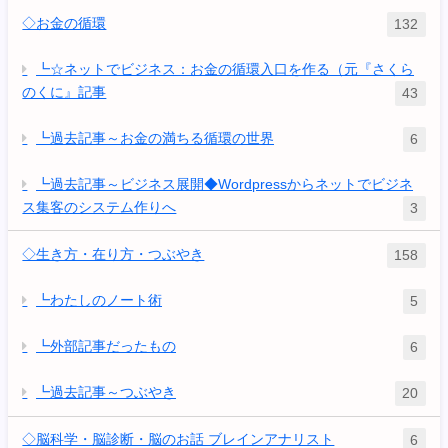
◇お金の循環
132
┗☆ネットでビジネス：お金の循環入口を作る（元『さくら
のくに』記事
43
┗過去記事～お金の満ちる循環の世界
6
┗過去記事～ビジネス展開◆Wordpressからネットでビジネ
ス集客のシステム作りへ
3
◇生き方・在り方・つぶやき
158
┗わたしのノート術
5
┗外部記事だったもの
6
┗過去記事～つぶやき
20
◇脳科学・脳診断・脳のお話 ブレインアナリスト
6