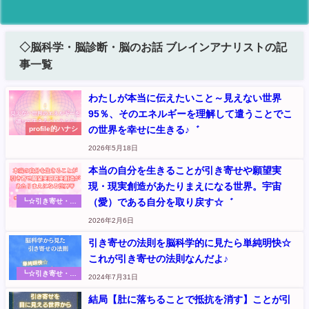
◇脳科学・脳診断・脳のお話 ブレインアナリストの記
事一覧
わたしが本当に伝えたいこと～見えない世界
95％、そのエネルギーを理解して遣うことでこ
の世界を幸せに生きる♪゛
profile的ハナシ
2026年5月18日
本当の自分を生きることが引き寄せや願望実
現・現実創造があたりまえになる世界。宇宙
（愛）である自分を取り戻す☆゛
┗☆引き寄せ・お
金・エネルギー リ
2026年2月6日
アルな実践体験や
氣づきのシェア
引き寄せの法則を脳科学的に見たら単純明快☆
（元『さくらのく
に』記事
これが引き寄せの法則なんだよ♪
┗☆引き寄せ・お
2024年7月31日
金・エネルギー リ
アルな実践体験や
結局【肚に落ちることで抵抗を消す】ことが引
氣づきのシェア