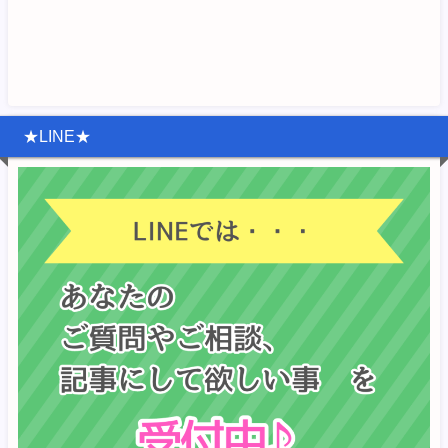
★LINE★