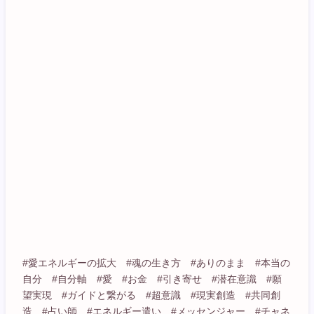
#愛エネルギーの拡大 #魂の生き方 #ありのまま #本当の
自分 #自分軸 #愛 #お金 #引き寄せ #潜在意識 #願
望実現 #ガイドと繋がる #超意識 #現実創造 #共同創
造 #占い師 #エネルギー遣い #メッセンジャー #チャネ