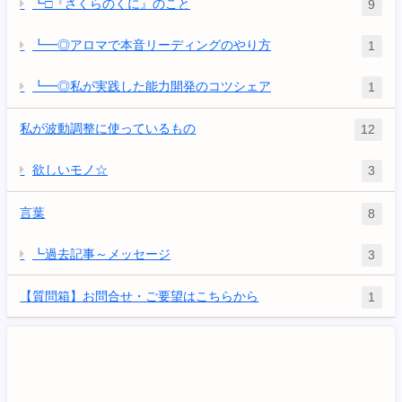
┗□『さくらのくに』のこと
9
┗━◎アロマで本音リーディングのやり方
1
┗━◎私が実践した能力開発のコツシェア
1
私が波動調整に使っているもの
12
欲しいモノ☆
3
言葉
8
┗過去記事～メッセージ
3
【質問箱】お問合せ・ご要望はこちらから
1