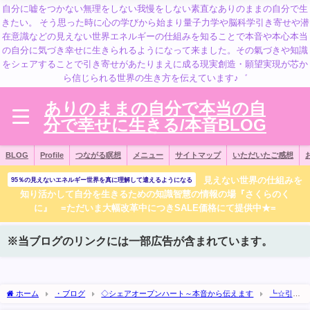
自分に嘘をつかない無理をしない我慢をしない素直なありのままの自分で生
きたい。 そう思った時に心の学びから始まり量子力学や脳科学引き寄せや潜
在意識などの見えない世界エネルギーの仕組みを知ることで本音や本心本当
の自分に気づき幸せに生きられるようになって来ました。その氣づきや知識
をシェアすることで引き寄せがあたりまえに成る現実創造・願望実現が芯か
ら信じられる世界の生き方を伝えています♪゛
ありのままの自分で本当の自
分で幸せに生きる/本音BLOG
BLOG
Profile
つながる瞑想
メニュー
サイトマップ
いただいたご感想
見えない世界の仕組みを
95％の見えないエネルギー世界を真に理解して遣えるようになる
知り活かして自分を生きるための知識智慧の情報の場『さくらのく
に』 =ただいま大幅改革中につきSALE価格にて提供中★=
※当ブログのリンクには一部広告が含まれています。
ホーム
・ブログ
◇シェアオープンハート～本音から伝えます
┗☆引き
寄せ・お金・エネルギー リアルな実践体験や氣づきのシェア（元『さくらのくに』記