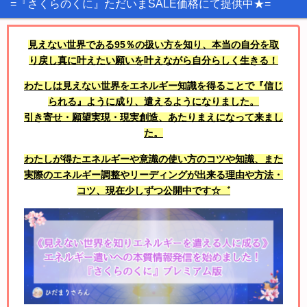
=『さくらのくに』ただいまSALE価格にて提供中★=
見えない世界である95％の扱い方を知り、本当の自分を取
り戻し真に叶えたい願いを叶えながら自分らしく生きる！
わたしは見えない世界をエネルギー知識を得ることで『信じ
られる』ように成り、遣えるようになりました。
引き寄せ・願望実現・現実創造、あたりまえになって来まし
た。
わたしが得たエネルギーや意識の使い方のコツや知識、また
実際のエネルギー調整やリーディングが出来る理由や方法・
コツ、現在少しずつ公開中です☆゛