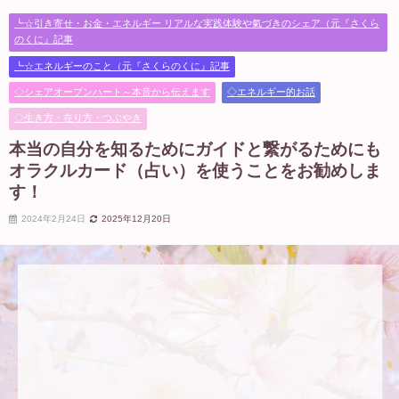
事
本当の自分を知るためにガイドと繋がるためにもオラクルカード（占い）を使
┗☆引き寄せ・お金・エネルギー リアルな実践体験や氣づきのシェア（元『さくら
うことをお勧めします！
のくに』記事
┗☆エネルギーのこと（元『さくらのくに』記事
◇シェアオープンハート～本音から伝えます
◇エネルギー的お話
◇生き方・在り方・つぶやき
本当の自分を知るためにガイドと繋がるためにも
オラクルカード（占い）を使うことをお勧めしま
す！
2024年2月24日
2025年12月20日