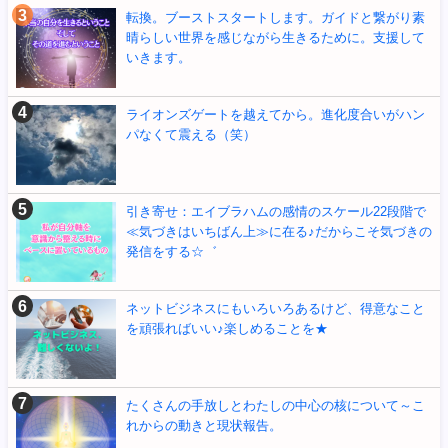
転換。ブーストスタートします。ガイドと繋がり素
晴らしい世界を感じながら生きるために。支援して
いきます。
ライオンズゲートを越えてから。進化度合いがハン
パなくて震える（笑）
引き寄せ：エイブラハムの感情のスケール22段階で
≪気づきはいちばん上≫に在る♪だからこそ気づきの
発信をする☆゛
ネットビジネスにもいろいろあるけど、得意なこと
を頑張ればいい♪楽しめることを★
たくさんの手放しとわたしの中心の核について～こ
れからの動きと現状報告。