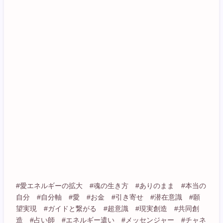
#愛エネルギーの拡大 #魂の生き方 #ありのまま #本当の
自分 #自分軸 #愛 #お金 #引き寄せ #潜在意識 #願
望実現 #ガイドと繋がる #超意識 #現実創造 #共同創
造 #占い師 #エネルギー遣い #メッセンジャー #チャネ