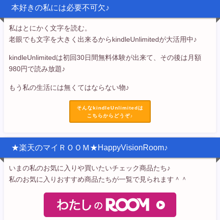
本好きの私には必要不可欠♪
私はとにかく文字を読む。
老眼でも文字を大きく出来るからkindleUnlimitedが大活用中♪
kindleUnlimitedは初回30日間無料体験が出来て、その後は月額
980円で読み放題♪
もう私の生活には無くてはならない物♪
そんなkindleUnlimitedは
こちらからどうぞ♪
★楽天のマイＲＯＯＭ★HappyVisionRoom♪
いまの私のお気に入りや買いたいチェック商品たち♪
私のお気に入りおすすめ商品たちが一覧で見られます＾＾