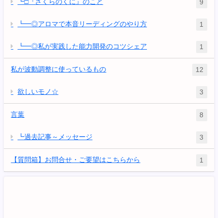
┗□『さくらのくに』のこと
9
┗━◎アロマで本音リーディングのやり方
1
┗━◎私が実践した能力開発のコツシェア
1
私が波動調整に使っているもの
12
欲しいモノ☆
3
言葉
8
┗過去記事～メッセージ
3
【質問箱】お問合せ・ご要望はこちらから
1