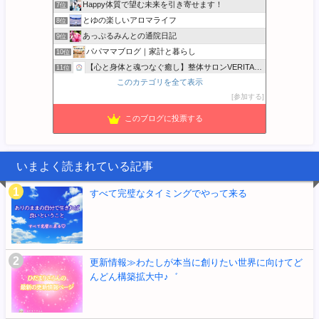
Happy体質で望む未来を引き寄せます！
7位
とゆの楽しいアロマライフ
8位
あっぷるみんとの通院日記
9位
パパママブログ｜家計と暮らし
10位
【心と身体と魂つなぐ癒し】整体サロンVERITASのブログ
11位
このカテゴリを全て表示
かまいと 家計簿書こうクラブ
12位
参加する
SFBliss サンフランシスコから発信☆
13位
心と体の土台から整え、本来の自分に還る暮らし
14位
このブログに投票する
かのかのゆるライフ
15位
いまよく読まれている記事
すべて完璧なタイミングでやって来る
更新情報≫わたしが本当に創りたい世界に向けてど
んどん構築拡大中♪゛