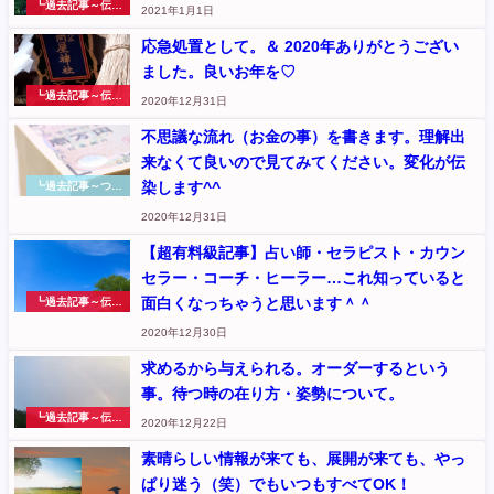
┗過去記事～伝え
2021年1月1日
たいこと
応急処置として。＆ 2020年ありがとうござい
ました。良いお年を♡
┗過去記事～伝え
2020年12月31日
たいこと
不思議な流れ（お金の事）を書きます。理解出
来なくて良いので見てみてください。変化が伝
染します^^
┗過去記事～つぶ
やき
2020年12月31日
【超有料級記事】占い師・セラピスト・カウン
セラー・コーチ・ヒーラー…これ知っていると
面白くなっちゃうと思います＾＾
┗過去記事～伝え
たいこと
2020年12月30日
求めるから与えられる。オーダーするという
事。待つ時の在り方・姿勢について。
┗過去記事～伝え
2020年12月22日
たいこと
素晴らしい情報が来ても、展開が来ても、やっ
ぱり迷う（笑）でもいつもすべてOK！