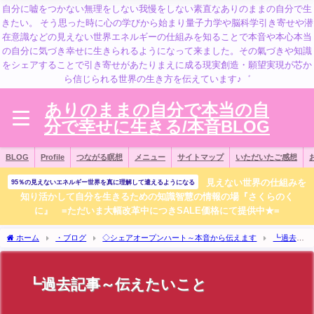
自分に嘘をつかない無理をしない我慢をしない素直なありのままの自分で生
きたい。 そう思った時に心の学びから始まり量子力学や脳科学引き寄せや潜
在意識などの見えない世界エネルギーの仕組みを知ることで本音や本心本当
の自分に気づき幸せに生きられるようになって来ました。その氣づきや知識
をシェアすることで引き寄せがあたりまえに成る現実創造・願望実現が芯か
ら信じられる世界の生き方を伝えています♪゛
ありのままの自分で本当の自
分で幸せに生きる/本音BLOG
BLOG
Profile
つながる瞑想
メニュー
サイトマップ
いただいたご感想
見えない世界の仕組みを
95％の見えないエネルギー世界を真に理解して遣えるようになる
知り活かして自分を生きるための知識智慧の情報の場『さくらのく
に』 =ただいま大幅改革中につきSALE価格にて提供中★=
ホーム
・ブログ
◇シェアオープンハート～本音から伝えます
┗過去記
事～伝えたいこと
┗過去記事～伝えたいこと