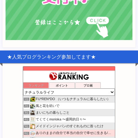
★人気ブログランキング参加してます★
ランキング
ポイント
ブロ画
FU*REN*DO （いつもナチュラルに暮らしたい）
1位
風と花を紡いで
2位
まいにちの暮らしごと
3位
てくてくmorioka 〜盛岡的日々〜
4位
メイドインジャパンのすぐれものに首ったけ
5位
ありのままの自分で本当の自分で幸せに生きる/本音BLOG
6位