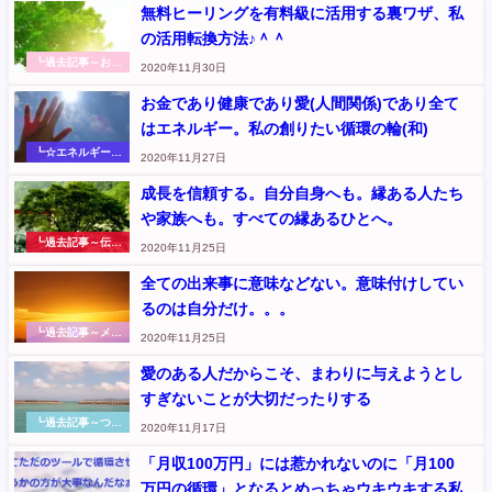
無料ヒーリングを有料級に活用する裏ワザ、私
の活用転換方法♪＾＾
┗過去記事～お金
2020年11月30日
の満ちる循環の世
界
お金であり健康であり愛(人間関係)であり全て
はエネルギー。私の創りたい循環の輪(和)
┗☆エネルギーの
2020年11月27日
こと（元『さくら
のくに』記事
成長を信頼する。自分自身へも。縁ある人たち
や家族へも。すべての縁あるひとへ。
┗過去記事～伝え
2020年11月25日
たいこと
全ての出来事に意味などない。意味付けしてい
るのは自分だけ。。。
┗過去記事～メッ
2020年11月25日
セージ
愛のある人だからこそ、まわりに与えようとし
すぎないことが大切だったりする
┗過去記事～つぶ
2020年11月17日
やき
「月収100万円」には惹かれないのに「月100
万円の循環」となるとめっちゃウキウキする私