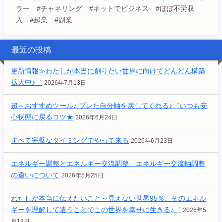
ラー #チャネリング #ネットでビジネス #ほぼ不労収
入 #起業 #副業
最近の投稿
更新情報≫わたしが本当に創りたい世界に向けてどんどん構築
拡大中♪゛
2026年7月13日
超～おすすめツール♪ ブレた自分軸を戻してくれる♪゛いつも安
心状態に戻るコツ★
2026年6月24日
すべて完璧なタイミングでやって来る
2026年6月23日
エネルギー調整とエネルギー交流調整、エネルギー交流軸調整
の違いについて
2026年5月25日
わたしが本当に伝えたいこと～見えない世界95％、そのエネル
ギーを理解して遣うことでこの世界を幸せに生きる♪゛
2026年5
月18日