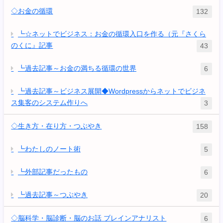
◇お金の循環
132
┗☆ネットでビジネス：お金の循環入口を作る（元『さくら
のくに』記事
43
┗過去記事～お金の満ちる循環の世界
6
┗過去記事～ビジネス展開◆Wordpressからネットでビジネ
ス集客のシステム作りへ
3
◇生き方・在り方・つぶやき
158
┗わたしのノート術
5
┗外部記事だったもの
6
┗過去記事～つぶやき
20
◇脳科学・脳診断・脳のお話 ブレインアナリスト
6