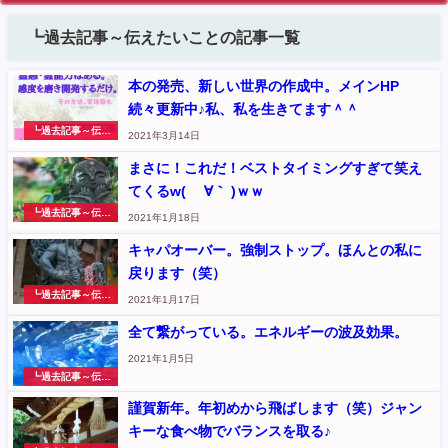
┗過去記事～伝えたいことの記事一覧
本の発売、新しい世界の作成中。メインHP
続々更新中♪私、私を生きてます＾＾
┗過去記事～伝え
2021年3月14日
たいこと
まさに！これだ！ベストタイミングすぎて笑え
てくるw( ´∀｀ )ｗｗ
┗過去記事～伝え
2021年1月18日
たいこと
キャパオーバー。強制ストップ。ほんとの私に
戻ります（笑）
┗過去記事～伝え
2021年1月17日
たいこと
全て繋がっている。エネルギーの波及効果。
2021年1月5日
┗過去記事～伝え
たいこと
謹賀新年。年初めから飛ばします（笑）ジャン
キーな食べ物でバランスを取る♪