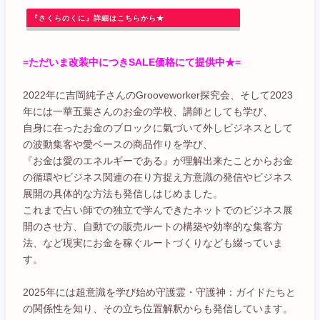
『さくらのくに』詳細はこちらから★
=ただいま改装中につきSALE価格にて提供中★=
2022年に吉岡純子さんのGrooveworker探究会、そして2023
年には一華五葉さんのお金の学校、講師としても学び、
自身に在ったお金のブロックに氣づいて外しビジネスとして
の波動集客や愛ベースの商品作りを学び、
『お金は愛のエネルギーである』が理解出来たことからお金
の循環やビジネス関連の在り方捉え方意識の発信やビジネス
展開の具体的な方法も発信しはじめました。
これまで占い師での独立で学んできたネットでのビジネス展
開のさせ方、自動での販売ルートの構築や効率的な集客方
法、など現実にお金を稼ぐルートづくりなども綴っていま
す。
2025年には超意識を学び始め守護霊・守護神：ガイドたちと
の関係性を知り、その立ち位置解釈からも発信しています。