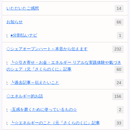
いただいたご感想
14
お知らせ
66
●分割払いナビ
1
◇シェアオープンハート～本音から伝えます
232
┗☆引き寄せ・お金・エネルギー リアルな実践体験や氣づき
のシェア（元『さくらのくに』記事
60
┗過去記事～伝えたいこと
24
◇エネルギー的お話
156
-五感を磨くために使っているもの☆
2
┗☆エネルギーのこと（元『さくらのくに』記事
33