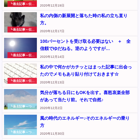
┗過去記事～伝え
2020年12月19日
たいこと
私の内側の新展開と落ちた時の私の立ち直り
方。
┗過去記事～伝え
2020年12月17日
たいこと
100パーセントを受け取る必要はない ＋ 全
信頼でゆだねる。逆のようですが…
┗過去記事～伝え
2020年12月14日
たいこと
私の中で何かがカチッとはまった記事に出会っ
たのでメモもあり貼り付けておきます☆
┗過去記事～伝え
2020年12月13日
たいこと
気分が落ちる日にもOKを出す。喜怒哀楽全部
があって当たり前。それで自然♪
┗過去記事～つぶ
2020年12月2日
やき
風の時代のエネルギー♪そのエネルギーの乗り
方
┗過去記事～つぶ
2020年11月30日
やき