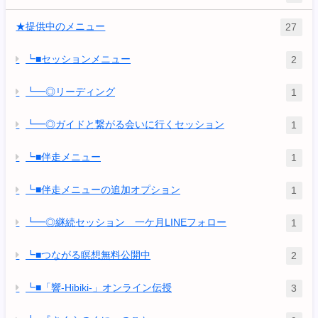
★提供中のメニュー
27
┗■セッションメニュー
2
┗━◎リーディング
1
┗━◎ガイドと繋がる会いに行くセッション
1
┗■伴走メニュー
1
┗■伴走メニューの追加オプション
1
┗━◎継続セッション 一ケ月LINEフォロー
1
┗■つながる瞑想無料公開中
2
┗■「響-Hibiki-」オンライン伝授
3