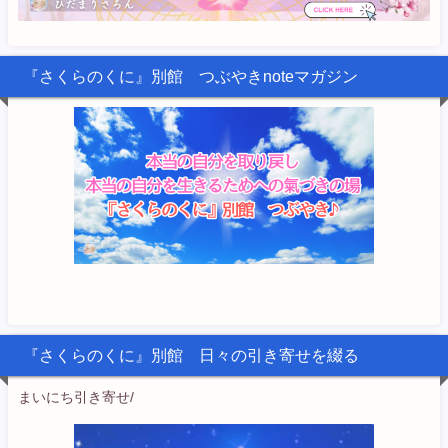
『さくらのくに』別館 つぶやきnoteマガジン
『さくらのくに』別館 日々の引き寄せを綴る
まいにち引き寄せ/