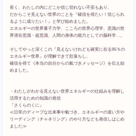
長く、わたしの内にどこか信じ切れない不安もあり、
だからこそ見えない世界のことを『確信を得たい！信じられ
るように成りたい！』と学び始めました。
エネルギーの世界量子力学、こころの世界心理学、意識の世
界潜在意識・超意識、人間の身体の能力としての脳科学…。
そしてやっと深くこの『見えないけれども確実に在る95％の
エネルギー世界』が理解できて肚落ちし、
確信を得て《本当の自分からの氣づきメッセージ》を伝え始
めました。
・わたしがわかる見えない世界エネルギーの仕組みを理解し
活用するための知識の発信
『さくらのくに』
≪日常のディープな出来事や氣づき、エネルギーの遣い方や
リーディング（チャネリング）のやり方なども発信しはじめ
ました≫