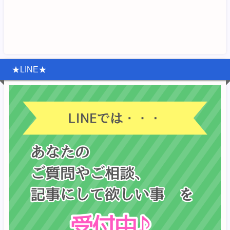
★LINE★