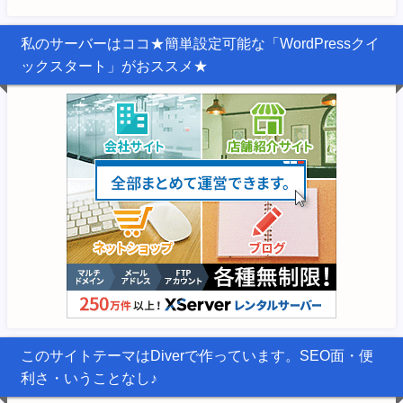
私のサーバーはココ★簡単設定可能な「WordPressクイ
ックスタート」がおススメ★
このサイトテーマはDiverで作っています。SEO面・便
利さ・いうことなし♪