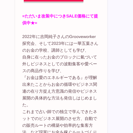
=ただいま改装中につきSALE価格にて提
供中★=
2022年に吉岡純子さんのGrooveworker
探究会、そして2023年には一華五葉さん
のお金の学校、講師としても学び、
自身に在ったお金のブロックに氣づいて
外しビジネスとしての波動集客や愛ベー
スの商品作りを学び、
『お金は愛のエネルギーである』が理解
出来たことからお金の循環やビジネス関
連の在り方捉え方意識の発信やビジネス
展開の具体的な方法も発信しはじめまし
た。
これまで占い師での独立で学んできたネ
ットでのビジネス展開のさせ方、自動で
の販売ルートの構築や効率的な集客方
法、など現実にお金を稼ぐルートづくり