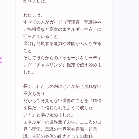
かりました。
わたしは、
すべての人がガイド（守護霊・守護神や
ご先祖様など高次のエネルギー存在）に
守られていること、
磨けば発現する能力や才能がみんな在る
こと、
そして彼らからのメッセージをリーディ
て
ング（チャネリング）鑑定で伝え始めま
した。
長く、わたしの内にどこか信じ切れない
不安もあり、
だからこそ見えない世界のことを『確信
を得たい！信じられるように成りた
い！』と学び始めました。
エネルギーの世界量子力学、こころの世
界心理学、意識の世界潜在意識・超意
識、人間の身体の能力としての脳科