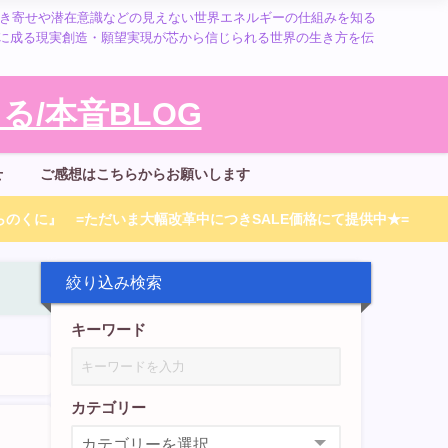
引き寄せや潜在意識などの見えない世界エネルギーの仕組みを知る
に成る現実創造・願望実現が芯から信じられる世界の生き方を伝
/本音BLOG
せ
ご感想はこちらからお願いします
のくに』 =ただいま大幅改革中につきSALE価格にて提供中★=
絞り込み検索
キーワード
カテゴリー