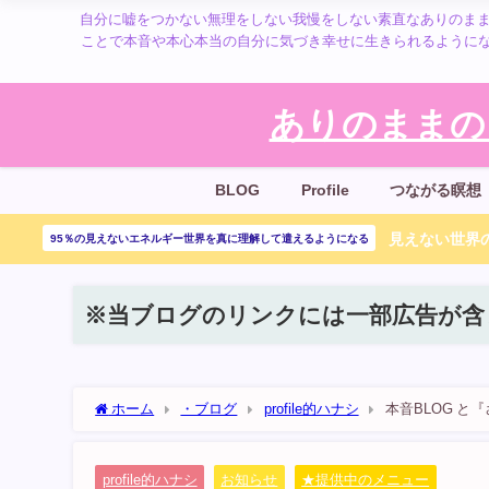
自分に嘘をつかない無理をしない我慢をしない素直なありのまま
ことで本音や本心本当の自分に気づき幸せに生きられるように
ありのままの
BLOG
Profile
つながる瞑想
見えない世界の
95％の見えないエネルギー世界を真に理解して遣えるようになる
※当ブログのリンクには一部広告が含
ホーム
・ブログ
profile的ハナシ
本音BLOG 
profile的ハナシ
お知らせ
★提供中のメニュー