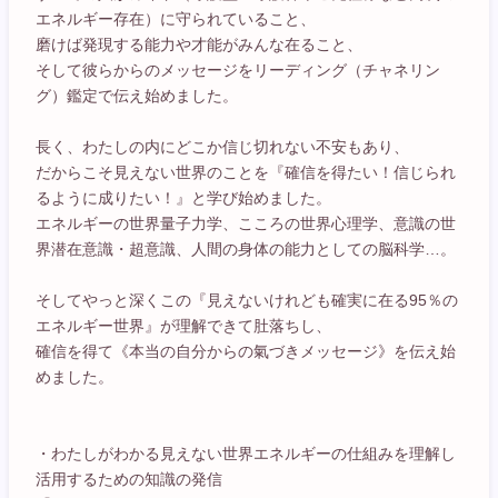
エネルギー存在）に守られていること、
磨けば発現する能力や才能がみんな在ること、
そして彼らからのメッセージをリーディング（チャネリン
グ）鑑定で伝え始めました。
長く、わたしの内にどこか信じ切れない不安もあり、
だからこそ見えない世界のことを『確信を得たい！信じられ
るように成りたい！』と学び始めました。
エネルギーの世界量子力学、こころの世界心理学、意識の世
界潜在意識・超意識、人間の身体の能力としての脳科学…。
そしてやっと深くこの『見えないけれども確実に在る95％の
エネルギー世界』が理解できて肚落ちし、
確信を得て《本当の自分からの氣づきメッセージ》を伝え始
めました。
・わたしがわかる見えない世界エネルギーの仕組みを理解し
活用するための知識の発信