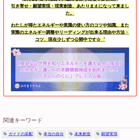
引き寄せ・願望実現・現実創造、あたりまえになって来まし
た。
わたしが得たエネルギーや意識の使い方のコツや知識、また
実際のエネルギー調整やリーディングが出来る理由や方法・
コツ、現在少しずつ公開中です☆゛
関連キーワード
ガイドの采配
本当の自分
未来創造
願望実現