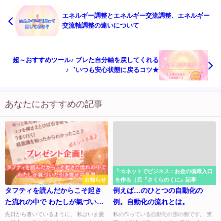
エネルギー調整とエネルギー交流調整、エネルギー
交流軸調整の違いについて
超～おすすめツール♪ ブレた自分軸を戻してくれる
♪゛いつも安心状態に戻るコツ★
あなたにおすすめの記事
┗☆ネットでビジネス：お金の循環入口
お知らせ
を作る（元『さくらのくに』記事
タフティを読んだからこそ起き
例えば…のひとつの自動化の
た流れの中で わたしが氣づいた
例。自動化の流れとは。
引き寄せの真理→LINE登録者様
先日から書いているように、 私はいま愛
私の作っている自動化の形の例です。 実