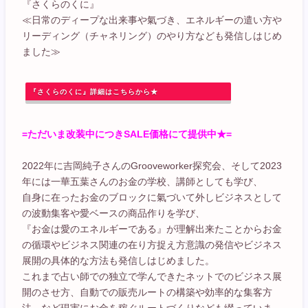
『さくらのくに』
≪日常のディープな出来事や氣づき、エネルギーの遣い方や
リーディング（チャネリング）のやり方なども発信しはじめ
ました≫
『さくらのくに』詳細はこちらから★
=ただいま改装中につきSALE価格にて提供中★=
2022年に吉岡純子さんのGrooveworker探究会、そして2023
年には一華五葉さんのお金の学校、講師としても学び、
自身に在ったお金のブロックに氣づいて外しビジネスとして
の波動集客や愛ベースの商品作りを学び、
『お金は愛のエネルギーである』が理解出来たことからお金
の循環やビジネス関連の在り方捉え方意識の発信やビジネス
展開の具体的な方法も発信しはじめました。
これまで占い師での独立で学んできたネットでのビジネス展
開のさせ方、自動での販売ルートの構築や効率的な集客方