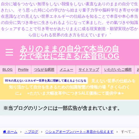
自分に嘘をつかない無理をしない我慢をしない素直なありのままの自分で生
きたい。 そう思った時に心の学びから始まり量子力学や脳科学引き寄せや潜
在意識などの見えない世界エネルギーの仕組みを知ることで本音や本心本当
の自分に気づき幸せに生きられるようになって来ました。その氣づきや知識
をシェアすることで引き寄せがあたりまえに成る現実創造・願望実現が芯か
ら信じられる世界の生き方を伝えています♪゛
ありのままの自分で本当の自
分で幸せに生きる/本音BLOG
BLOG
Profile
つながる瞑想
メニュー
サイトマップ
いただいたご感想
見えない世界の仕組みを
95％の見えないエネルギー世界を真に理解して遣えるようになる
知り活かして自分を生きるための知識智慧の情報の場『さくらのく
に』 =ただいま大幅改革中につきSALE価格にて提供中★=
※当ブログのリンクには一部広告が含まれています。
ホーム
・ブログ
◇シェアオープンハート～本音から伝えます
すべて完
璧なタイミングでやって来る