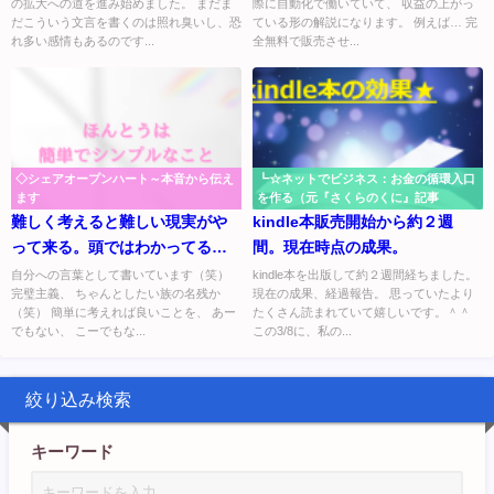
の拡大への道を進み始めました。 まだま
際に自動化で働いていて、 収益の上がっ
無料特典プレゼント★
だこういう文言を書くのは照れ臭いし、恐
ている形の解説になります。 例えば… 完
れ多い感情もあるのです...
全無料で販売させ...
◇シェアオープンハート～本音から伝え
┗☆ネットでビジネス：お金の循環入口
ます
を作る（元『さくらのくに』記事
難しく考えると難しい現実がや
kindle本販売開始から約２週
って来る。頭ではわかってるん
間。現在時点の成果。
だけどね・・・
自分への言葉として書いています（笑）
kindle本を出版して約２週間経ちました。
完璧主義、 ちゃんとしたい族の名残か
現在の成果、経過報告。 思っていたより
（笑） 簡単に考えれば良いことを、 あー
たくさん読まれていて嬉しいです。＾＾
でもない、 こーでもな...
この3/8に、私の...
絞り込み検索
キーワード