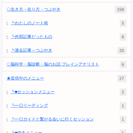
◇生き方・在り方・つぶやき
158
┗わたしのノート術
5
┗外部記事だったもの
6
┗過去記事～つぶやき
20
◇脳科学・脳診断・脳のお話 ブレインアナリスト
6
★提供中のメニュー
27
┗■セッションメニュー
2
┗━◎リーディング
1
┗━◎ガイドと繋がる会いに行くセッション
1
┗■伴走メニュー