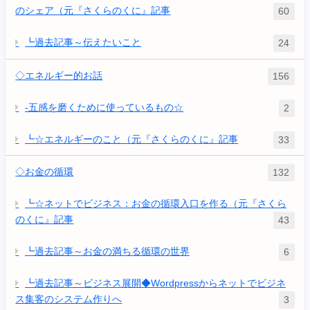
のシェア（元『さくらのくに』記事
60
┗過去記事～伝えたいこと
24
◇エネルギー的お話
156
-五感を磨くために使っているもの☆
2
┗☆エネルギーのこと（元『さくらのくに』記事
33
◇お金の循環
132
┗☆ネットでビジネス：お金の循環入口を作る（元『さくら
のくに』記事
43
┗過去記事～お金の満ちる循環の世界
6
┗過去記事～ビジネス展開◆Wordpressからネットでビジネ
ス集客のシステム作りへ
3