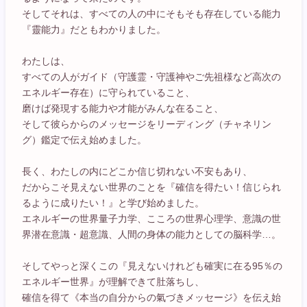
そしてそれは、すべての人の中にそもそも存在している能力
『靈能力』だともわかりました。
わたしは、
すべての人がガイド（守護霊・守護神やご先祖様など高次の
エネルギー存在）に守られていること、
磨けば発現する能力や才能がみんな在ること、
そして彼らからのメッセージをリーディング（チャネリン
グ）鑑定で伝え始めました。
長く、わたしの内にどこか信じ切れない不安もあり、
だからこそ見えない世界のことを『確信を得たい！信じられ
るように成りたい！』と学び始めました。
エネルギーの世界量子力学、こころの世界心理学、意識の世
界潜在意識・超意識、人間の身体の能力としての脳科学…。
そしてやっと深くこの『見えないけれども確実に在る95％の
エネルギー世界』が理解できて肚落ちし、
確信を得て《本当の自分からの氣づきメッセージ》を伝え始