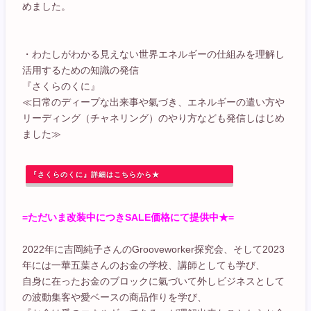
めました。
・わたしがわかる見えない世界エネルギーの仕組みを理解し
活用するための知識の発信
『さくらのくに』
≪日常のディープな出来事や氣づき、エネルギーの遣い方や
リーディング（チャネリング）のやり方なども発信しはじめ
ました≫
『さくらのくに』詳細はこちらから★
=ただいま改装中につきSALE価格にて提供中★=
2022年に吉岡純子さんのGrooveworker探究会、そして2023
年には一華五葉さんのお金の学校、講師としても学び、
自身に在ったお金のブロックに氣づいて外しビジネスとして
の波動集客や愛ベースの商品作りを学び、