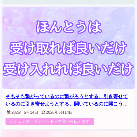
そもそも繋がっているのに繋がろうとする、引き寄せて
いるのに引き寄せようとする、開いているのに開こうと
する。言葉の罠に入っていませんか？
2026年5月14日
2026年5月14日
◇シェアオープンハート～本音から伝えます