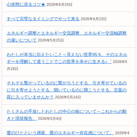
心状態に戻るコツ★
2026年6月24日
すべて完璧なタイミングでやって来る
2026年6月23日
エネルギー調整とエネルギー交流調整、エネルギー交流軸調整
の違いについて
2026年5月25日
わたしが本当に伝えたいこと～見えない世界95％、そのエネル
ギーを理解して遣うことでこの世界を幸せに生きる♪゛
2026年5
月18日
そもそも繋がっているのに繋がろうとする、引き寄せているの
に引き寄せようとする、開いているのに開こうとする。言葉の
罠に入っていませんか？
2026年5月14日
たくさんの手放しとわたしの中心の核について～これからの動
きと現状報告。
2026年5月4日
愛のひとという感覚、愛のエネルギー存在感について。
2026年4