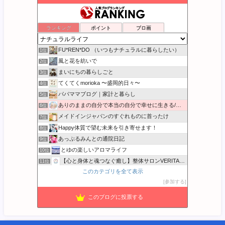
ランキング
ポイント
ブロ画
FU*REN*DO （いつもナチュラルに暮らしたい）
1位
風と花を紡いで
2位
まいにちの暮らしごと
3位
てくてくmorioka 〜盛岡的日々〜
4位
パパママブログ｜家計と暮らし
5位
ありのままの自分で本当の自分で幸せに生きる/本音BLOG
6位
メイドインジャパンのすぐれものに首ったけ
7位
Happy体質で望む未来を引き寄せます！
8位
あっぷるみんとの通院日記
9位
とゆの楽しいアロマライフ
10位
【心と身体と魂つなぐ癒し】整体サロンVERITASのブログ
11位
このカテゴリを全て表示
かまいと 家計簿書こうクラブ
12位
参加する
心と体の土台から整え、本来の自分に還る暮らし
13位
SFBliss サンフランシスコから発信☆
14位
このブログに投票する
バンザイ田舎暮らし - キミコの空
15位