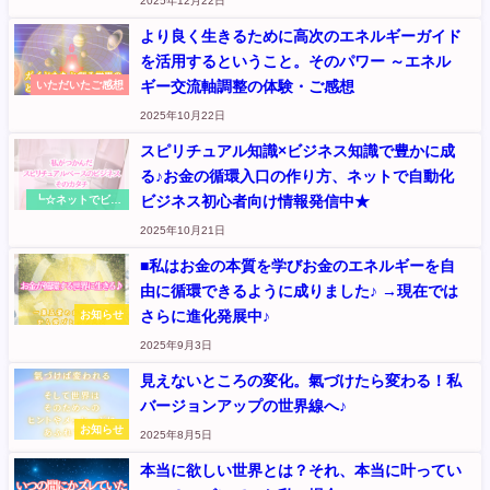
2025年12月22日
より良く生きるために高次のエネルギーガイド
を活用するということ。そのパワー ～エネル
ギー交流軸調整の体験・ご感想
いただいたご感想
2025年10月22日
スピリチュアル知識×ビジネス知識で豊かに成
る♪お金の循環入口の作り方、ネットで自動化
ビジネス初心者向け情報発信中★
┗☆ネットでビジ
ネス：お金の循環
2025年10月21日
入口を作る（元
『さくらのくに』
■私はお金の本質を学びお金のエネルギーを自
記事
由に循環できるように成りました♪ →現在では
さらに進化発展中♪
お知らせ
2025年9月3日
見えないところの変化。氣づけたら変わる！私
バージョンアップの世界線へ♪
お知らせ
2025年8月5日
本当に欲しい世界とは？それ、本当に叶ってい