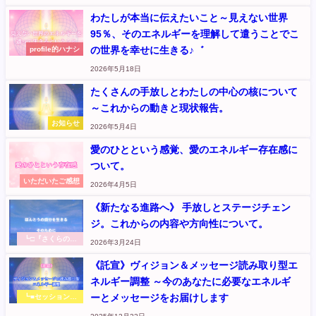
ハート～本音から
伝えます
わたしが本当に伝えたいこと～見えない世界
95％、そのエネルギーを理解して遣うことでこ
の世界を幸せに生きる♪゛
profile的ハナシ
2026年5月18日
たくさんの手放しとわたしの中心の核について
～これからの動きと現状報告。
お知らせ
2026年5月4日
愛のひとという感覚、愛のエネルギー存在感に
ついて。
いただいたご感想
2026年4月5日
《新たなる進路へ》 手放しとステージチェン
ジ。これからの内容や方向性について。
┗□『さくらのく
2026年3月24日
に』のこと
《託宣》ヴィジョン＆メッセージ読み取り型エ
ネルギー調整 ～今のあなたに必要なエネルギ
ーとメッセージをお届けします
┗■セッションメ
ニュー