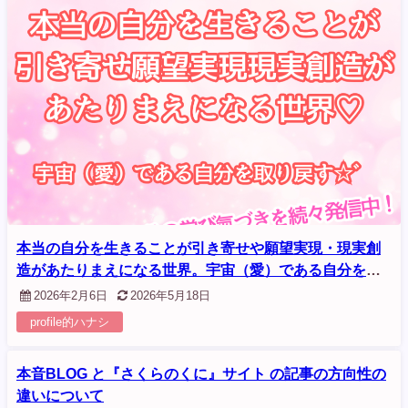
本当の自分を生きることが引き寄せや願望実現・現実創
造があたりまえになる世界。宇宙（愛）である自分を取
り戻す☆゛
2026年2月6日
2026年5月18日
profile的ハナシ
本音BLOG と『さくらのくに』サイト の記事の方向性の
違いについて