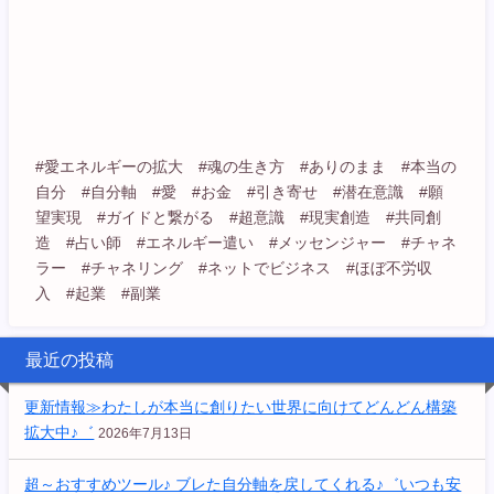
#愛エネルギーの拡大 #魂の生き方 #ありのまま #本当の
自分 #自分軸 #愛 #お金 #引き寄せ #潜在意識 #願
望実現 #ガイドと繋がる #超意識 #現実創造 #共同創
造 #占い師 #エネルギー遣い #メッセンジャー #チャネ
ラー #チャネリング #ネットでビジネス #ほぼ不労収
入 #起業 #副業
最近の投稿
更新情報≫わたしが本当に創りたい世界に向けてどんどん構築
拡大中♪゛
2026年7月13日
超～おすすめツール♪ ブレた自分軸を戻してくれる♪゛いつも安