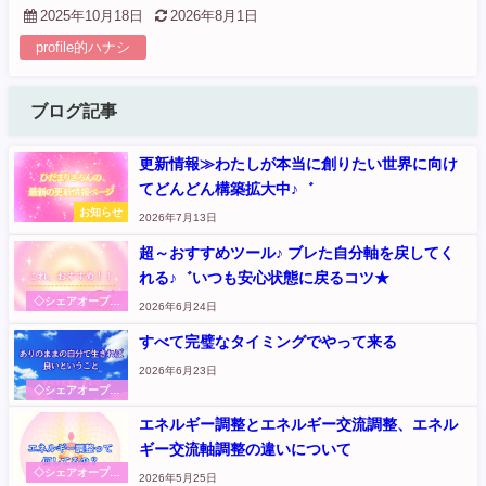
2025年10月18日
2026年8月1日
profile的ハナシ
ブログ記事
更新情報≫わたしが本当に創りたい世界に向け
てどんどん構築拡大中♪゛
お知らせ
2026年7月13日
超～おすすめツール♪ ブレた自分軸を戻してく
れる♪゛いつも安心状態に戻るコツ★
◇シェアオープン
2026年6月24日
ハート～本音から
伝えます
すべて完璧なタイミングでやって来る
2026年6月23日
◇シェアオープン
ハート～本音から
エネルギー調整とエネルギー交流調整、エネル
伝えます
ギー交流軸調整の違いについて
◇シェアオープン
2026年5月25日