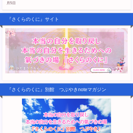
月5日
『さくらのくに』サイト
『さくらのくに』別館 つぶやきnoteマガジン