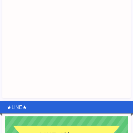
★LINE★