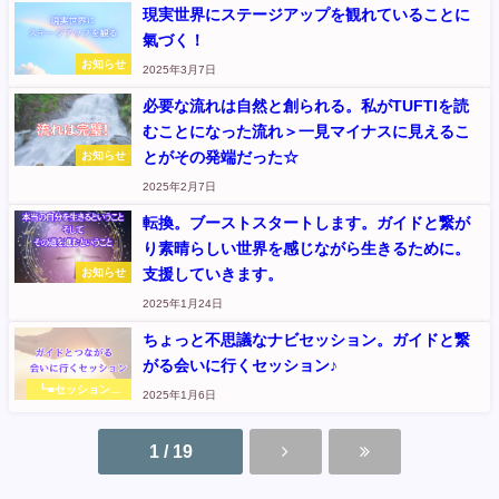
現実世界にステージアップを観れていることに
氣づく！
お知らせ
2025年3月7日
必要な流れは自然と創られる。私がTUFTIを読
むことになった流れ＞一見マイナスに見えるこ
とがその発端だった☆
お知らせ
2025年2月7日
転換。ブーストスタートします。ガイドと繋が
り素晴らしい世界を感じながら生きるために。
支援していきます。
お知らせ
2025年1月24日
ちょっと不思議なナビセッション。ガイドと繋
がる会いに行くセッション♪
┗■セッションメ
2025年1月6日
ニュー
1 / 19