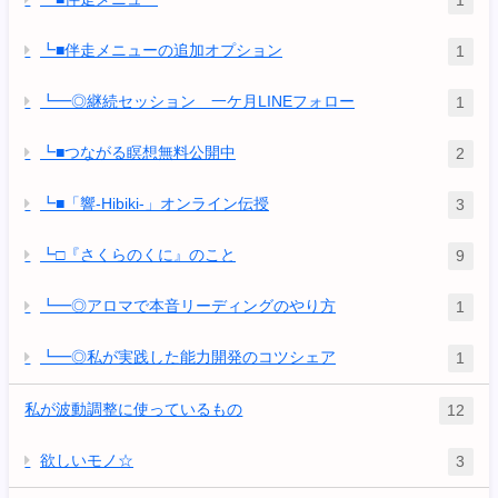
1
┗■伴走メニューの追加オプション
1
┗━◎継続セッション 一ケ月LINEフォロー
1
┗■つながる瞑想無料公開中
2
┗■「響-Hibiki-」オンライン伝授
3
┗□『さくらのくに』のこと
9
┗━◎アロマで本音リーディングのやり方
1
┗━◎私が実践した能力開発のコツシェア
1
私が波動調整に使っているもの
12
欲しいモノ☆
3