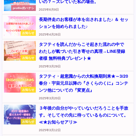
いの？～ズレていた私の場合。
profile的ハナシ
2025年6月9日
長期伴走のお客様が本を出されました♪ ＆ セッ
ションを始められました♪
お知らせ
2025年4月26日
タフティを読んだからこそ起きた流れの中で
わたしが氣づいた引き寄せの真理→LINE登録
者様 無料特典プレゼント★
お知らせ
2025年3月29日
タフティ・超意識からの大転換期到来★～3/20
春分・宇宙元旦以降の『さくらのくに』コンテ
ンツ他についての『変更点』
お知らせ
2025年3月20日
３年後の自分がやっていないだろうことを手放
す。そしてその先に待っているものについて。
≪★お知らせアリ≫
お知らせ
2025年3月12日