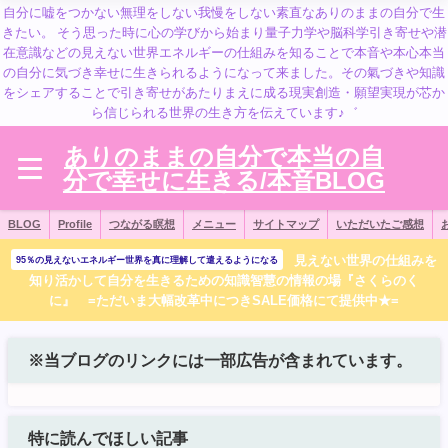
自分に嘘をつかない無理をしない我慢をしない素直なありのままの自分で生
きたい。 そう思った時に心の学びから始まり量子力学や脳科学引き寄せや潜
在意識などの見えない世界エネルギーの仕組みを知ることで本音や本心本当
の自分に気づき幸せに生きられるようになって来ました。その氣づきや知識
をシェアすることで引き寄せがあたりまえに成る現実創造・願望実現が芯か
ら信じられる世界の生き方を伝えています♪゛
ありのままの自分で本当の自
分で幸せに生きる/本音BLOG
BLOG
Profile
つながる瞑想
メニュー
サイトマップ
いただいたご感想
見えない世界の仕組みを
95％の見えないエネルギー世界を真に理解して遣えるようになる
知り活かして自分を生きるための知識智慧の情報の場『さくらのく
に』 =ただいま大幅改革中につきSALE価格にて提供中★=
※当ブログのリンクには一部広告が含まれています。
特に読んでほしい記事