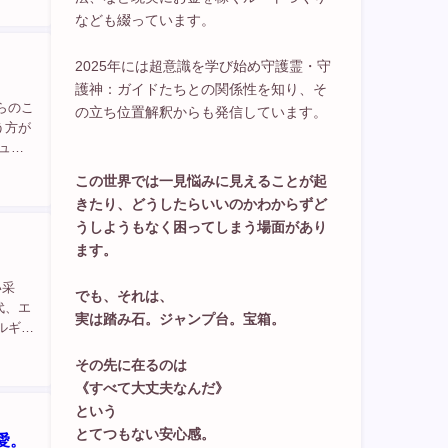
なども綴っています。
2025年には超意識を学び始め守護霊・守
護神：ガイドたちとの関係性を知り、そ
らのこ
の立ち位置解釈からも発信しています。
う方が
メニュー
この世界では一見悩みに見えることが起
きたり、どうしたらいいのかわからずど
うしようもなく困ってしまう場面があり
ます。
い采
でも、それは、
代、エ
実は踏み石。ジャンプ台。宝箱。
ルギー
その先に在るのは
《すべて大丈夫なんだ》
という
とてつもない安心感。
愛。