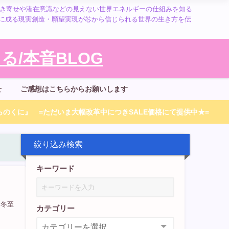
引き寄せや潜在意識などの見えない世界エネルギーの仕組みを知る
に成る現実創造・願望実現が芯から信じられる世界の生き方を伝
/本音BLOG
せ
ご感想はこちらからお願いします
のくに』 =ただいま大幅改革中につきSALE価格にて提供中★=
絞り込み検索
キーワード
。冬至
カテゴリー