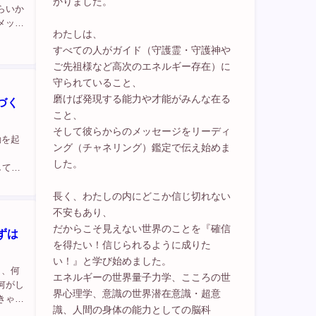
かりました。
らいか
メッセ
わたしは、
り、
すべての人がガイド（守護霊・守護神や
ご先祖様など高次のエネルギー存在）に
守られていること、
磨けば発現する能力や才能がみんな在る
づく
こと、
そして彼らからのメッセージをリーディ
動を起
ング（チャネリング）鑑定で伝え始めま
した。
践してい
長く、わたしの内にどこか信じ切れない
不安もあり、
だからこそ見えない世界のことを『確信
ずは
を得たい！信じられるように成りた
い！』と学び始めました。
り、何
エネルギーの世界量子力学、こころの世
何がし
界心理学、意識の世界潜在意識・超意
きゃな
識、人間の身体の能力としての脳科
もいら