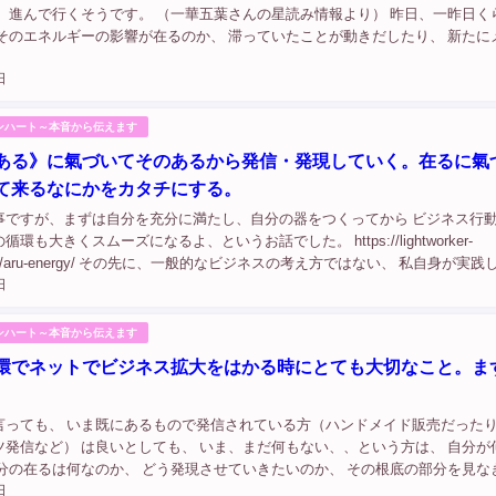
、 進んで行くそうです。 （一華五葉さんの星読み情報より） 昨日、一昨日く
、そのエネルギーの影響が在るのか、 滞っていたことが動きだしたり、 新たに
ったり、 迷っていた方向性が、あることをきっかけにバシッと肚が決まった
日
ンハート～本音から伝えます
ある》に氣づいてそのあるから発信・発現していく。在るに氣
て来るなにかをカタチにする。
事ですが、まずは自分を充分に満たし、自分の器をつくってから ビジネス行
環も大きくスムーズになるよ、というお話でした。 https://lightworker-
.earth/aru-energy/ その先に、一般的なビジネスの考え方ではない、 私自身が実
日
切にしたい考え方や視点の話を、 『さくらのく...
ンハート～本音から伝えます
環でネットでビジネス拡大をはかる時にとても大切なこと。ま
言っても、 いま既にあるもので発信されている方（ハンドメイド販売だった
ツ発信など） は良いとしても、 いま、まだ何もない、、という方は、 自分が
自分の在るは何なのか、 どう発現させていきたいのか、 その根底の部分を見な
日
 まずはそこからなんですよね。 何から始めたらいいかわからない、という方