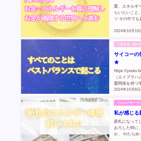
愛、エネルギ
らいたいこと、
ツ その中で
に』のサイト
2024年10月10
そ...
◇生き方・在り
サイコーの
★
https://yo
（エイブラハ
愛関係を持つ準
2024年10月8日
ら、もうそのよ
◇シェアオープ
私が感じる
新札になって
おろした時に
か、 やたら
吉さん）と新