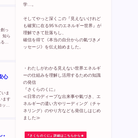
学…。
そしてやっと深くこの『見えないけれど
も確実に在る95％のエネルギー世界』が
を創っ
理解できて肚落ちし、
、知ら
確信を得て《本当の自分からの氣づきメ
あるよ
ッセージ》を伝え始めました。
循環出
・わたしがわかる見えない世界エネルギ
ーの仕組みを理解し活用するための知識
安心
の発信
『さくらのくに』
ていま
≪日常のディープな出来事や氣づき、エ
います
ネルギーの遣い方やリーディング（チャ
ロック
ネリング）のやり方なども発信しはじめ
ました≫
し。
『さくらのくに』詳細はこちらから★