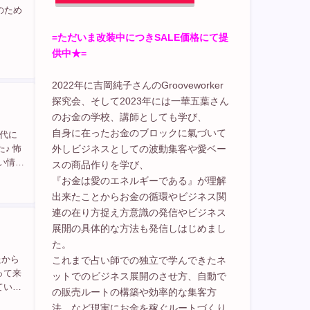
のため
=ただいま改装中につきSALE価格にて提
供中★=
2022年に吉岡純子さんのGrooveworker
探究会、そして2023年には一華五葉さん
のお金の学校、講師としても学び、
自身に在ったお金のブロックに氣づいて
時代に
外しビジネスとしての波動集客や愛ベー
♪ 怖
い情報
スの商品作りを学び、
の自
『お金は愛のエネルギーである』が理解
出来たことからお金の循環やビジネス関
連の在り方捉え方意識の発信やビジネス
展開の具体的な方法も発信しはじめまし
た。
たから
これまで占い師での独立で学んできたネ
って来
ットでのビジネス展開のさせ方、自動で
てい
の販売ルートの構築や効率的な集客方
環へと
法、など現実にお金を稼ぐルートづくり