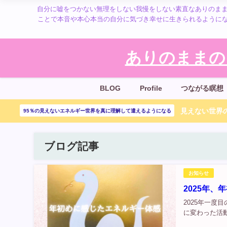
自分に嘘をつかない無理をしない我慢をしない素直なありのまま
ことで本音や本心本当の自分に気づき幸せに生きられるように
ありのままの
BLOG
Profile
つながる瞑想
見えない世界の
95％の見えないエネルギー世界を真に理解して遣えるようになる
ブログ記事
お知らせ
2025年
2025年一
に変わった活動