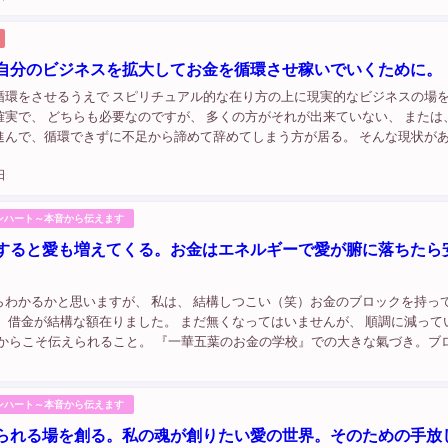
自分のビジネスを拡大してお金を循環させ稼いでいくために。
循環をさせるうえで スピリチュアル的な在り方の上に現実的なビジネスの場
確実で、 どちらも必要なのですが、 多くの方がそれが出来ていない、 または
進んで、循環できずに不足から諦めて辞めてしまう方が居る。 そんな現状が
っかく良いものを持っているのに。 愛の表現をされているのに。 廻っていない
日
ンハート～本音から伝えます
すると愛も増えてくる。お金はエネルギーで愛が腑に落ちたら
らわかるかと思いますが、 私は、 結構しつこい（笑）お金のブロックを持っ
て、借金が結構な額在りました。 まだ無くなってはいませんが、 順調に減って
私だからこそ伝えられること。 『一華五葉のお金の学校』での大きな氣づき。ブ
 私の場合ですが、 自分の財布の中身や口座残高を氣にしていたと...
ンハート～本音から伝えます
られる場を創る。私の魂が創りたい愛の世界。そのための手放