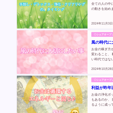
全ての人の中
の動きを始めま
2024年11月3日
◇シェアオープ
風の時代に
お金の稼ぎ方
変わること、 
い時代ではな
です★ #風の
2024年10月28
分 ...
◇シェアオープ
利益が昨年
お金の浄化ボ
もあるのか、
るように成っ
て、 日々、