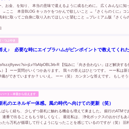
ー、お金、を知り、 本当の意味で遣えるように成るために。 広くみんなに知
 →ここ 本音BLOG キッカケをつかんで欲しいこと →『さくらのくに』コ
も真剣に取ってご自身に取り入れてほしいと望むこと →プレミアム版『さくら
 （メンバー様以外は内容は読めませんがタイトルの一覧は見ることが出来
日
方・つぶやき
答え♪ 必要な時にエイブラハムがピンポイントで教えてくれ
utu.be/lszzjftyevc?si=jLvYbAlpOBL3rb-R 【悩みに「向き合わない」ほど解決
ム）】 ーー質問がいくつかあります。 我々の答えはひとつです。 ーー私は新
備ができていますか？ いいえ。 ーー（笑） カンタンな答えです。 もしそう
うに生きてますからね。 なので、何かが...
ンハート～本音から伝えます
新札のエネルギー体感。風の時代へ向けての更新（笑）
しばらく経ち、 少しずつ新札に触れる機会も増えて来ました。 銀行のATMで
、 連番で出ることももう珍しくなく。 最近私は、 浄化ボックスのおかげもあ
めったら万札が循環して行くようになったことを感じているのですが（笑） 旧
札（渋沢さん）両方に触れる機会も増えましたが、 かなり、持った時の感覚