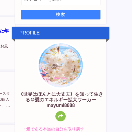
検索
た年
PROFILE
てお風
《世界はほんとに大丈夫》を知って生き
ースタ
る＠愛のエネルギー拡大ワーカー
0個入
mayumi8888
、 か
・愛である本当の自分を取り戻す