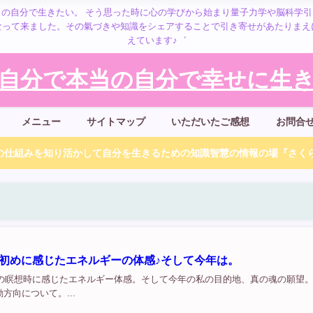
の自分で生きたい。 そう思った時に心の学びから始まり量子力学や脳科学
なって来ました。その氣づきや知識をシェアすることで引き寄せがあたりまえ
えています♪゛
自分で本当の自分で幸せに生きる
メニュー
サイトマップ
いただいたご感想
お問合
仕組みを知り活かして自分を生きるための知識智慧の情報の場『さくら
、年初めに感じたエネルギーの体感♪そして今年は。
度目の瞑想時に感じたエネルギー体感。そして今年の私の目的地、真の魂の願望
方向について。...