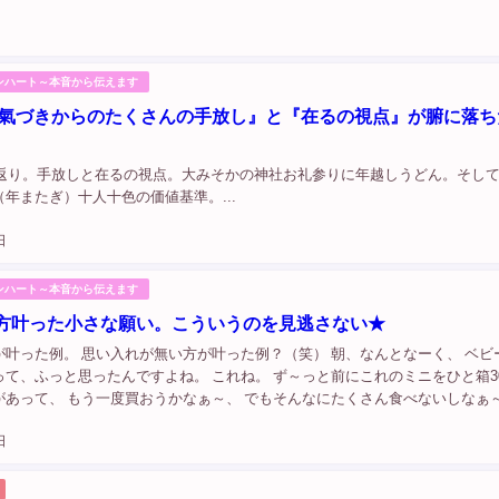
ンハート～本音から伝えます
。『氣づきからのたくさんの手放し』と『在るの視点』が腑に落ち
振り返り。手放しと在るの視点。大みそかの神社お礼参りに年越しうどん。そし
年またぎ）十人十色の価値基準。...
日
ンハート～本音から伝えます
方叶った小さな願い。こういうのを見逃さない★
が叶った例。 思い入れが無い方が叶った例？（笑） 朝、なんとなーく、 ベビ
って、ふっと思ったんですよね。 これね。 ず～っと前にこれのミニをひと箱3
があって、 もう一度買おうかなぁ～、 でもそんなにたくさん食べないしなぁ～
けるのもなぁ～、、 これだけを買うのも、ねぇ～…😅 なん...
日