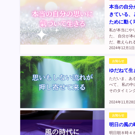
本当の自分
きている、
ために動く
私が本当にや
た、 自分が本
だ、教えられ
2024年12月1日
や疑問質問に
んでき...
お知らせ
ゆだねて生
ただいま、ある
べて、 私の
そのタイミン
です。 流れに
2024年11月28
お知らせ
明日の風の
明日朝８時４