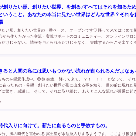
が創りたい形、創りたい世界、を創る♪すべてはそれを知るた
ということ。あなたの本当に見たい世界はどんな世界？それを
場
りたい形。創りたい世界の一番ベース。 オープンです♡ 降って来てはじめて
心から作りたかった交流・実践サポートのコミュニティー、 オンラインサロン
るだけじゃない。 情報を与えられるだけじゃなく、 実践するからこそ出てく
答えて行ける根本からの寄り添いサポート。 私が、私のガイドに教えられな
きると人間の私には思いもつかない流れが創られるんだよなぁ
ものを鋭意作成中。😊👍 突然、 降って来て、 ？！ ！！ となって、 そ
中に在ったもの・希望・創りたい世界が形に出来る事を知り、 目の前に現れた
グに驚き、感謝し、 そして、それに取り組む。 わりとこんな流れが普通に起
乗って生きていると。 大前提、 流れを信頼して...
日
時代入りに向けて。新たに創るものと手放すもの。
８分、風の時代と言われる 冥王星が水瓶座入りするようです。 ここより後は