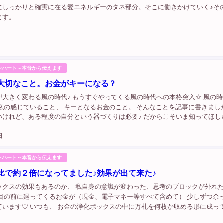
にしっかりと確実に在る愛エネルギーのタネ部分。そこに働きかけていく♪そ
す。...
ンハート～本音から伝えます
大切なこと。お金がキーになる？
が大きく変わる風の時代♪ もうすぐやってくる風の時代への本格突入☆ 風の
私の感じていること、 キーとなるお金のこと。 そんなことを記事に書きました
いけれど、ある程度の自分という器づくりは必要♪ だからこそいま知ってほし
時代 #お金の循環 #スピリチュアル #お金の稼ぎ方 #意識 #魂 #本当
日
ンハート～本音から伝えます
比で約２倍になってました♪効果が出て来た♪
ックスの効果もあるのか、 私自身の意識が変わった、思考のブロックが外れ
 目の前に廻ってくるお金が（現金、電子マネー等すべて含めて） 少しずつ余
ています♡ いつも、 お金の浄化ボックスの中に万札を何枚か収める形に成っ
浄化ボックスの中で浄化され、元氣になったお札たちが、 またいろんな形で循