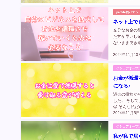
っ...
profile的ハナシ
ネット上で
充分なお金の
た方が早いし
ないまま突き
うです。 せ
2024年11月13
来ていない...
◇シェアオープ
お金が循環
になる♪
過去の投稿か
した。 そし
😊 そんな
2024年11月5日
が外れた体験。
◇シェアオープ
私が私で居