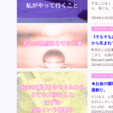
することなく
ら、 私にも
ージを受け取
2024年11月19
様々な...
◇シェアオープ
《そもそも
から生まれ
昨日のこの記
こすと お金の循
lifecoach
2024年11月15
る、書く時に大
◇シェアオープ
★お金の循
器創り。
ビジネス、と
かのコンテン
たいのか、 
2024年11月14
らないので、