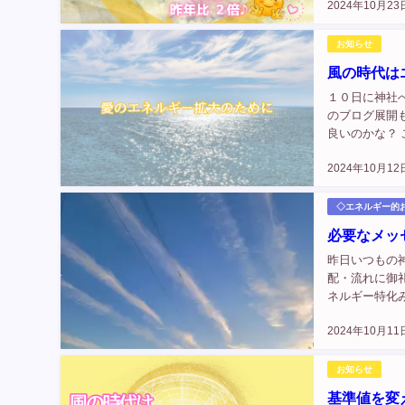
2024年10月23
お出掛けしていく
お知らせ
風の時代は
１０日に神社
のブログ展開
良いのかな？ この記
が、変わってゆき
2024年10月12
◇エネルギー的
必要なメッ
昨日いつもの
配・流れに御
ネルギー特化
を感じられるよう
2024年10月11
お知らせ
基準値を変