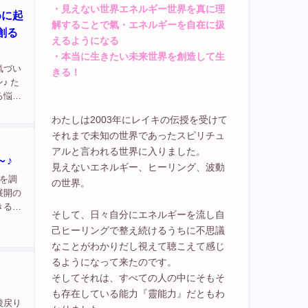
・見えない世界エネルギー世界を真に理
めに起
解することで氣・エネルギーを自在に扱
創る
えるようになる
・本当に生きたい未来世界を創造して生
氣づい
きる！
♪ た
る悩み
がら進
わたしは2003年にレイキの伝授を受けて
それまで未知の世界であったスピリチュ
アルと言われる世界に入りました。
～♪
見えないエネルギー、ヒーリング、波動
れを調
の世界。
展開の
きるん
そして、日々自分にエネルギーを流し自
己ヒーリングで整え続けるうちに不思議
なことがわかりだし視えて聴こえて感じ
るようになって来たのです。
そしてそれは、すべての人の中にそもそ
も存在している能力『靈能力』だともわ
後戻り