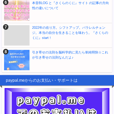
本音BLOG と『さくらのくに』サイト の記事の方向
性の違いについて
2022年の在り方。シフトアップ。パラレルチェン
ジ。本当の自分を生きることを味わう。『さくらの
くに』start！
引き寄せの法則を脳科学的に見たら単純明快☆これ
が引き寄せの法則なんだよ♪
paypal.meからのお支払い・サポートは