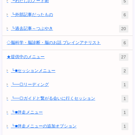
┗わたしのノート術
5
┗外部記事だったもの
6
┗過去記事～つぶやき
20
◇脳科学・脳診断・脳のお話 ブレインアナリスト
6
★提供中のメニュー
27
┗■セッションメニュー
2
┗━◎リーディング
1
┗━◎ガイドと繋がる会いに行くセッション
1
┗■伴走メニュー
1
┗■伴走メニューの追加オプション
1