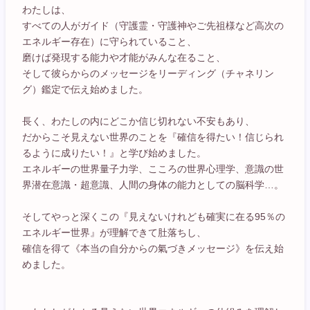
わたしは、
すべての人がガイド（守護霊・守護神やご先祖様など高次の
エネルギー存在）に守られていること、
磨けば発現する能力や才能がみんな在ること、
そして彼らからのメッセージをリーディング（チャネリン
グ）鑑定で伝え始めました。
長く、わたしの内にどこか信じ切れない不安もあり、
だからこそ見えない世界のことを『確信を得たい！信じられ
るように成りたい！』と学び始めました。
エネルギーの世界量子力学、こころの世界心理学、意識の世
界潜在意識・超意識、人間の身体の能力としての脳科学…。
そしてやっと深くこの『見えないけれども確実に在る95％の
エネルギー世界』が理解できて肚落ちし、
確信を得て《本当の自分からの氣づきメッセージ》を伝え始
めました。