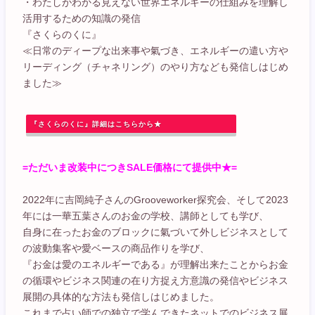
・わたしがわかる見えない世界エネルギーの仕組みを理解し
活用するための知識の発信
『さくらのくに』
≪日常のディープな出来事や氣づき、エネルギーの遣い方や
リーディング（チャネリング）のやり方なども発信しはじめ
ました≫
『さくらのくに』詳細はこちらから★
=ただいま改装中につきSALE価格にて提供中★=
2022年に吉岡純子さんのGrooveworker探究会、そして2023
年には一華五葉さんのお金の学校、講師としても学び、
自身に在ったお金のブロックに氣づいて外しビジネスとして
の波動集客や愛ベースの商品作りを学び、
『お金は愛のエネルギーである』が理解出来たことからお金
の循環やビジネス関連の在り方捉え方意識の発信やビジネス
展開の具体的な方法も発信しはじめました。
これまで占い師での独立で学んできたネットでのビジネス展