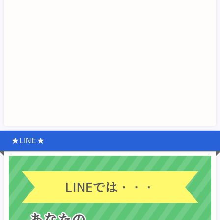
★LINE★