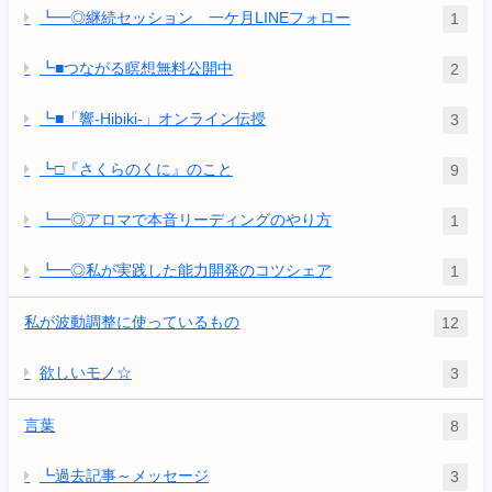
┗━◎継続セッション 一ケ月LINEフォロー
1
┗■つながる瞑想無料公開中
2
┗■「響-Hibiki-」オンライン伝授
3
┗□『さくらのくに』のこと
9
┗━◎アロマで本音リーディングのやり方
1
┗━◎私が実践した能力開発のコツシェア
1
私が波動調整に使っているもの
12
欲しいモノ☆
3
言葉
8
┗過去記事～メッセージ
3