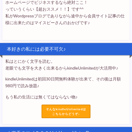
ホームページでビジネスするなら絶対ここ！
っていうくらい【超おススメ！！】です^^
私がWordpressブログでありながら途中から会員サイト記事の仕
様に出来たのはマイスピーさんのおかげです♪
本好きの私には必要不可欠♪
私はとにかく文字を読む。
老眼でも文字を大きく出来るからkindleUnlimitedが大活用中♪
kindleUnlimitedは初回30日間無料体験が出来て、その後は月額
980円で読み放題♪
もう私の生活には無くてはならない物♪
そんなkindleUnlimitedは
こちらからどうぞ♪