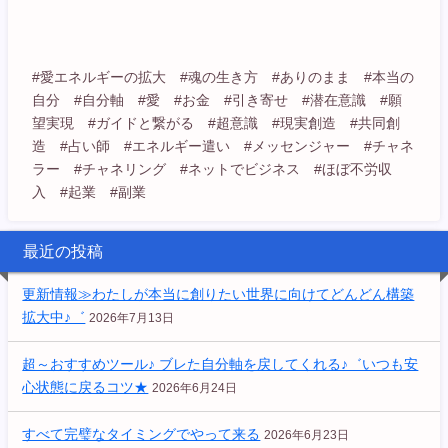
#愛エネルギーの拡大 #魂の生き方 #ありのまま #本当の
自分 #自分軸 #愛 #お金 #引き寄せ #潜在意識 #願
望実現 #ガイドと繋がる #超意識 #現実創造 #共同創
造 #占い師 #エネルギー遣い #メッセンジャー #チャネ
ラー #チャネリング #ネットでビジネス #ほぼ不労収
入 #起業 #副業
最近の投稿
更新情報≫わたしが本当に創りたい世界に向けてどんどん構築
拡大中♪゛
2026年7月13日
超～おすすめツール♪ ブレた自分軸を戻してくれる♪゛いつも安
心状態に戻るコツ★
2026年6月24日
すべて完璧なタイミングでやって来る
2026年6月23日