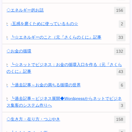
◇エネルギー的お話
156
-五感を磨くために使っているもの☆
2
┗☆エネルギーのこと（元『さくらのくに』記事
33
◇お金の循環
132
┗☆ネットでビジネス：お金の循環入口を作る（元『さくら
のくに』記事
43
┗過去記事～お金の満ちる循環の世界
6
┗過去記事～ビジネス展開◆Wordpressからネットでビジネ
ス集客のシステム作りへ
3
◇生き方・在り方・つぶやき
158