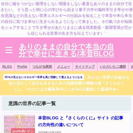
自分に嘘をつかない無理をしない我慢をしない素直なありのままの自分で生
きたい。 そう思った時に心の学びから始まり量子力学や脳科学引き寄せや潜
在意識などの見えない世界エネルギーの仕組みを知ることで本音や本心本当
の自分に気づき幸せに生きられるようになって来ました。その氣づきや知識
をシェアすることで引き寄せがあたりまえに成る現実創造・願望実現が芯か
ら信じられる世界の生き方を伝えています♪゛
ありのままの自分で本当の自
分で幸せに生きる/本音BLOG
BLOG
Profile
つながる瞑想
メニュー
サイトマップ
いただいたご感想
見えない世界の仕組みを
95％の見えないエネルギー世界を真に理解して遣えるようになる
知り活かして自分を生きるための知識智慧の情報の場『さくらのく
に』 =ただいま大幅改革中につきSALE価格にて提供中★=
意識の世界の記事一覧
本音BLOG と『さくらのくに』サイト の記事
の方向性の違いについて
profile的ハナシ
2025年10月18日