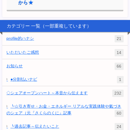
から★
カテゴリー 一覧（一部重複しています）
profile的ハナシ
21
いただいたご感想
14
お知らせ
66
●分割払いナビ
1
◇シェアオープンハート～本音から伝えます
232
┗☆引き寄せ・お金・エネルギー リアルな実践体験や氣づき
のシェア（元『さくらのくに』記事
60
┗過去記事～伝えたいこと
24