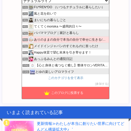
FU*REN*DO （いつもナチュラルに暮らしたい）
1位
風と花を紡いで
2位
まいにちの暮らしごと
3位
てくてくmorioka 〜盛岡的日々〜
4位
パパママブログ｜家計と暮らし
5位
ありのままの自分で本当の自分で幸せに生きる/本音BLOG
6位
メイドインジャパンのすぐれものに首ったけ
7位
Happy体質で望む未来を引き寄せます！
8位
あっぷるみんとの通院日記
9位
【心と身体と魂つなぐ癒し】整体サロンVERITASのブログ
10位
とゆの楽しいアロマライフ
11位
このカテゴリを全て表示
かまいと 家計簿書こうクラブ
12位
参加する
心と体の土台から整え、本来の自分に還る暮らし
13位
バンザイ田舎暮らし - キミコの空
14位
このブログに投票する
SFBliss サンフランシスコから発信☆
15位
いまよく読まれている記事
更新情報≫わたしが本当に創りたい世界に向けてど
んどん構築拡大中♪゛