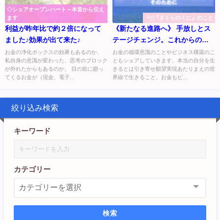
◇シェアオープンハート～本音から伝え
ます
┗□『さくらのくに』のこと
利益が昨年比で約２倍になって
《新たなる進路へ》 手放しとス
ました♪効果が出て来た♪
テージチェンジ。これからの内
容や方向性について。
お金の浄化ボックスの効果もあるのか、
お金の循環意識のことやビジネス構築のこ
私自身の意識が変わった、思考のブロック
ともシェアしていきます。本当の自分を生
が外れたからもあるのか、 目の前に廻っ
きるとは引き寄せ願望実現あたりまえの世
てくるお金が（現金、電子...
界線で生きること。お金もビ...
絞り込み検索
キーワード
カテゴリー
検索