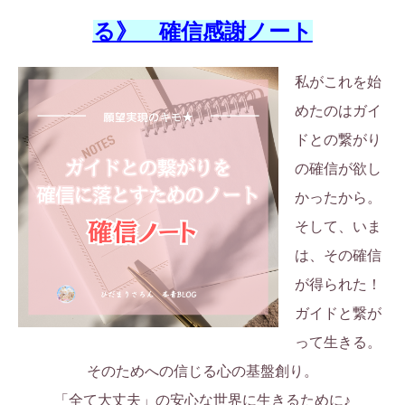
る》 確信感謝ノート
私がこれを始
めたのはガイ
ドとの繋がり
の確信が欲し
かったから。
そして、いま
は、その確信
が得られた！
ガイドと繋が
って生きる。
そのためへの信じる心の基盤創り。
「全て大丈夫」の安心な世界に生きるために♪