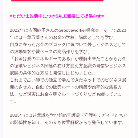
=ただいま改装中につきSALE価格にて提供中★=
2022年に吉岡純子さんのGrooveworker探究会、そして2023
年には一華五葉さんのお金の学校、講師としても学び、
自身に在ったお金のブロックに氣づいて外しビジネスとして
の波動集客や愛ベースの商品作りを学び、
『お金は愛のエネルギーである』が理解出来たことからお金
の循環やビジネス関連の在り方捉え方意識の発信やビジネス
展開の具体的な方法も発信しはじめました。
これまで占い師での独立で学んできたネットでのビジネス展
開のさせ方、自動での販売ルートの構築や効率的な集客方
法、など現実にお金を稼ぐルートづくりなども綴っていま
す。
2025年には超意識を学び始め守護霊・守護神：ガイドたちと
の関係性を知り、その立ち位置解釈からも発信しています。