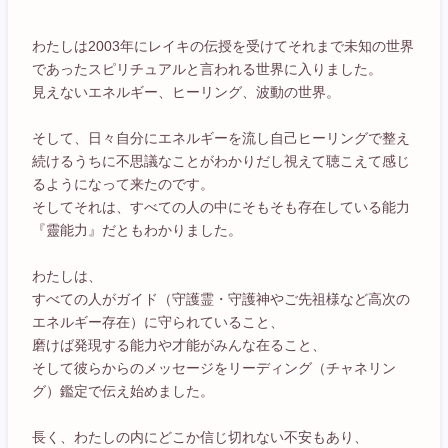
わたしは2003年にレイキの伝授を受けてそれまで未知の世界
であったスピリチュアルと言われる世界に入りました。
見えないエネルギー、ヒーリング、波動の世界。
そして、日々自分にエネルギーを流し自己ヒーリングで整え
続けるうちに不思議なことがわかりだし視えて聴こえて感じ
るようになって来たのです。
そしてそれは、すべての人の中にそもそも存在している能力
『靈能力』だともわかりました。
わたしは、
すべての人がガイド（守護霊・守護神やご先祖様など高次の
エネルギー存在）に守られていること、
磨けば発現する能力や才能がみんな在ること、
そして彼らからのメッセージをリーディング（チャネリン
グ）鑑定で伝え始めました。
長く、わたしの内にどこか信じ切れない不安もあり、