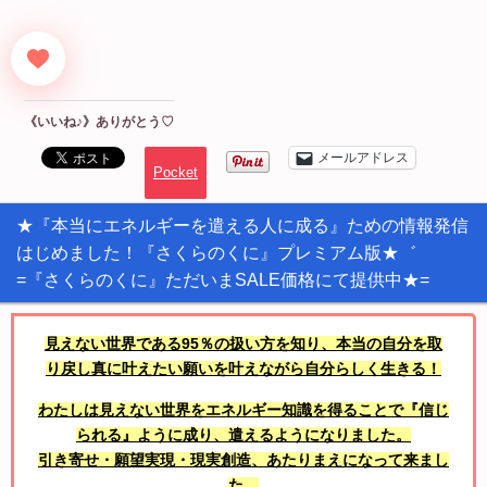
《いいね♪》ありがとう♡
メールアドレス
Pocket
★『本当にエネルギーを遣える人に成る』ための情報発信
はじめました！『さくらのくに』プレミアム版★゛
=『さくらのくに』ただいまSALE価格にて提供中★=
見えない世界である95％の扱い方を知り、本当の自分を取
り戻し真に叶えたい願いを叶えながら自分らしく生きる！
わたしは見えない世界をエネルギー知識を得ることで『信じ
られる』ように成り、遣えるようになりました。
引き寄せ・願望実現・現実創造、あたりまえになって来まし
た。