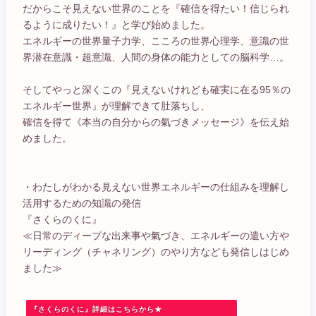
だからこそ見えない世界のことを『確信を得たい！信じられ
るように成りたい！』と学び始めました。
エネルギーの世界量子力学、こころの世界心理学、意識の世
界潜在意識・超意識、人間の身体の能力としての脳科学…。
そしてやっと深くこの『見えないけれども確実に在る95％の
エネルギー世界』が理解できて肚落ちし、
確信を得て《本当の自分からの氣づきメッセージ》を伝え始
めました。
・わたしがわかる見えない世界エネルギーの仕組みを理解し
活用するための知識の発信
『さくらのくに』
≪日常のディープな出来事や氣づき、エネルギーの遣い方や
リーディング（チャネリング）のやり方なども発信しはじめ
ました≫
『さくらのくに』詳細はこちらから★