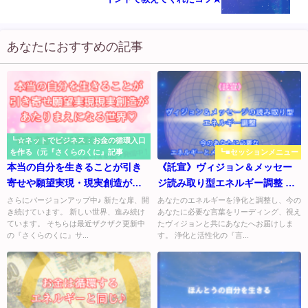
あなたにおすすめの記事
┗☆ネットでビジネス：お金の循環入口
を作る（元『さくらのくに』記事
┗■セッションメニュー
本当の自分を生きることが引き
《託宣》ヴィジョン＆メッセー
寄せや願望実現・現実創造があ
ジ読み取り型エネルギー調整 ～
たりまえになる世界。宇宙
今のあなたに必要なエネルギー
さらにバージョンアップ中♪ 新たな扉、開
あなたのエネルギーを浄化と調整し、今の
き続けています。 新しい世界、進み続け
あなたに必要な言葉をリーディング、視え
（愛）である自分を取り戻す
とメッセージをお届けします
ています。 そちらは最近ザクザク更新中
たヴィジョンと共にあなたへお届けしま
☆゛
の『さくらのくに』サ...
す。 浄化と活性化の『言...