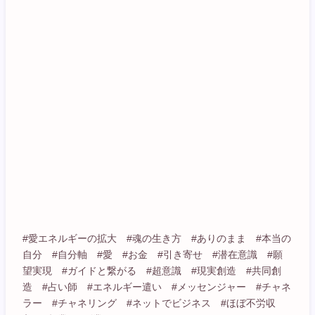
#愛エネルギーの拡大 #魂の生き方 #ありのまま #本当の
自分 #自分軸 #愛 #お金 #引き寄せ #潜在意識 #願
望実現 #ガイドと繋がる #超意識 #現実創造 #共同創
造 #占い師 #エネルギー遣い #メッセンジャー #チャネ
ラー #チャネリング #ネットでビジネス #ほぼ不労収