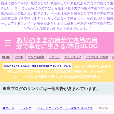
自分に嘘をつかない無理をしない我慢をしない素直なありのままの自分で生
きたい。 そう思った時に心の学びから始まり量子力学や脳科学引き寄せや潜
在意識などの見えない世界エネルギーの仕組みを知ることで本音や本心本当
の自分に気づき幸せに生きられるようになって来ました。その氣づきや知識
をシェアすることで引き寄せがあたりまえに成る現実創造・願望実現が芯か
ら信じられる世界の生き方を伝えています♪゛
ありのままの自分で本当の自
分で幸せに生きる/本音BLOG
BLOG
Profile
つながる瞑想
メニュー
サイトマップ
いただいたご感想
見えない世界の仕組みを
95％の見えないエネルギー世界を真に理解して遣えるようになる
知り活かして自分を生きるための知識智慧の情報の場『さくらのく
に』 =ただいま大幅改革中につきSALE価格にて提供中★=
※当ブログのリンクには一部広告が含まれています。
ホーム
・ブログ
◇シェアオープンハート～本音から伝えます
私が感じ
る新札のエネルギー体感。風の時代へ向けての更新（笑）