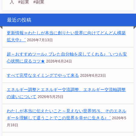
入 #起業 #副業
最近の投稿
更新情報≫わたしが本当に創りたい世界に向けてどんどん構築
拡大中♪゛
2026年7月13日
超～おすすめツール♪ ブレた自分軸を戻してくれる♪゛いつも安
心状態に戻るコツ★
2026年6月24日
すべて完璧なタイミングでやって来る
2026年6月23日
エネルギー調整とエネルギー交流調整、エネルギー交流軸調整
の違いについて
2026年5月25日
わたしが本当に伝えたいこと～見えない世界95％、そのエネル
ギーを理解して遣うことでこの世界を幸せに生きる♪゛
2026年5
月18日