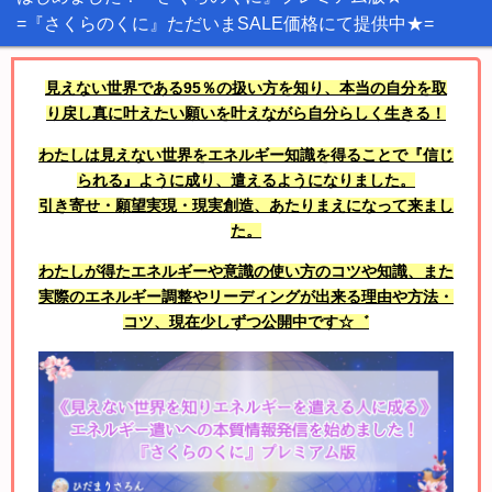
=『さくらのくに』ただいまSALE価格にて提供中★=
見えない世界である95％の扱い方を知り、本当の自分を取
り戻し真に叶えたい願いを叶えながら自分らしく生きる！
わたしは見えない世界をエネルギー知識を得ることで『信じ
られる』ように成り、遣えるようになりました。
引き寄せ・願望実現・現実創造、あたりまえになって来まし
た。
わたしが得たエネルギーや意識の使い方のコツや知識、また
実際のエネルギー調整やリーディングが出来る理由や方法・
コツ、現在少しずつ公開中です☆゛