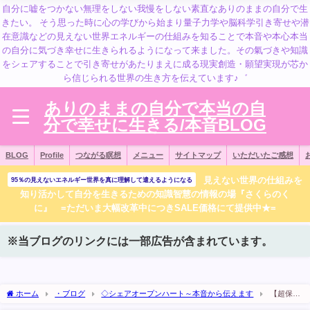
自分に嘘をつかない無理をしない我慢をしない素直なありのままの自分で生
きたい。 そう思った時に心の学びから始まり量子力学や脳科学引き寄せや潜
在意識などの見えない世界エネルギーの仕組みを知ることで本音や本心本当
の自分に気づき幸せに生きられるようになって来ました。その氣づきや知識
をシェアすることで引き寄せがあたりまえに成る現実創造・願望実現が芯か
ら信じられる世界の生き方を伝えています♪゛
ありのままの自分で本当の自
分で幸せに生きる/本音BLOG
BLOG
Profile
つながる瞑想
メニュー
サイトマップ
いただいたご感想
見えない世界の仕組みを
95％の見えないエネルギー世界を真に理解して遣えるようになる
知り活かして自分を生きるための知識智慧の情報の場『さくらのく
に』 =ただいま大幅改革中につきSALE価格にて提供中★=
※当ブログのリンクには一部広告が含まれています。
ホーム
・ブログ
◇シェアオープンハート～本音から伝えます
【超保存
版：本音】フォーカスした所が確定する＝思考が現実化・引き寄せが起こる。不安に