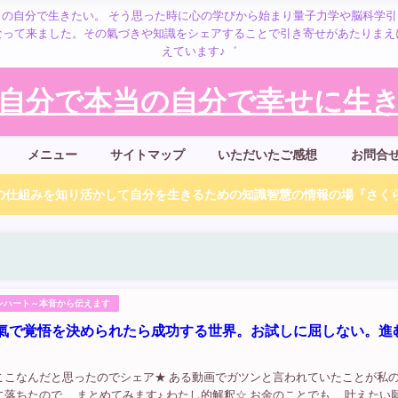
の自分で生きたい。 そう思った時に心の学びから始まり量子力学や脳科学
なって来ました。その氣づきや知識をシェアすることで引き寄せがあたりまえ
えています♪゛
自分で本当の自分で幸せに生きる
メニュー
サイトマップ
いただいたご感想
お問合
仕組みを知り活かして自分を生きるための知識智慧の情報の場『さくら
ンハート～本音から伝えます
氣で覚悟を決められたら成功する世界。お試しに屈しない。進
。
ここなんだと思ったのでシェア★ ある動画でガツンと言われていたことが私
落ちたので、 まとめてみます♪ わたし的解釈☆ お金のことでも、 叶えたい