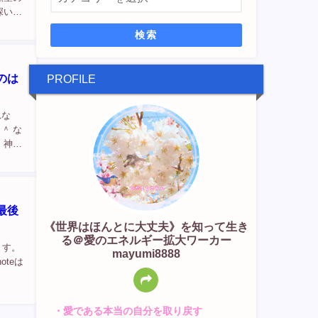
深いバ
を
検索
のは
PROFILE
れな
＾ な
 神聖
度かお
最後
《世界はほんとに大丈夫》を知って生き
る＠愛のエネルギー拡大ワーカー
ます。
mayumi8888
teは
・愛である本当の自分を取り戻す