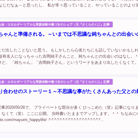
んなじだなぁ～と思ったし、 私が常々思っていること、やっていることのより
あるなぁ～と思った。 動画の中で言われているのは、 お金のこと。 Ｑ…お金
お金・エネルギー リアルな実践体験や氣づきのシェア（元『さくらのくに』記事
ちゃんと準備される。～いまでは不思議な純ちゃんとの出会い
まだ出したことないと思う。 もしかしたら心友たちにも話していないかもし
は超有名人になっちゃった吉岡純子さんこと、純ちゃんとの出会いのはなし。＾
けど、 「純ちゃん」「吉岡純子さん」というワードをあまり出したくなくて。
たくないっていうのか、 大切に取っておきたい感じで、（笑） 話の流れで何
..
お金・エネルギー リアルな実践体験や氣づきのシェア（元『さくらのくに』記事
り合わせのストーリー１～不思議な事がたくさんあった父との
去記事2020/05/26で、 プライベートな部分が多く ひっこめた（笑）記事になり
なくて（笑） ここに公開。 当時書いたままでアップします。＾＾ ちなみにno
.com/mayumi_happylife/ -*-*-*-*-*-*-*-*-*-*-*-*-*-*-*-*-*-*-*...