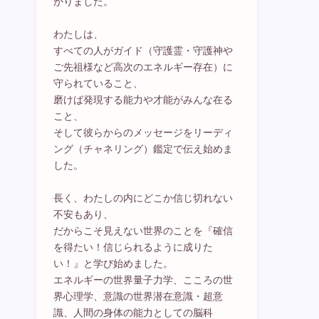
かりました。
わたしは、
すべての人がガイド（守護霊・守護神や
ご先祖様など高次のエネルギー存在）に
守られていること、
磨けば発現する能力や才能がみんな在る
こと、
そして彼らからのメッセージをリーディ
ング（チャネリング）鑑定で伝え始めま
した。
長く、わたしの内にどこか信じ切れない
不安もあり、
だからこそ見えない世界のことを『確信
を得たい！信じられるように成りた
い！』と学び始めました。
エネルギーの世界量子力学、こころの世
界心理学、意識の世界潜在意識・超意
識、人間の身体の能力としての脳科