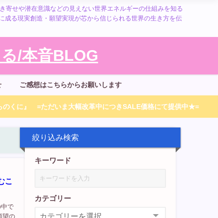
引き寄せや潜在意識などの見えない世界エネルギーの仕組みを知る
に成る現実創造・願望実現が芯から信じられる世界の生き方を伝
/本音BLOG
せ
ご感想はこちらからお願いします
のくに』 =ただいま大幅改革中につきSALE価格にて提供中★=
絞り込み検索
キーワード
むこ
カテゴリー
の中で
願望の