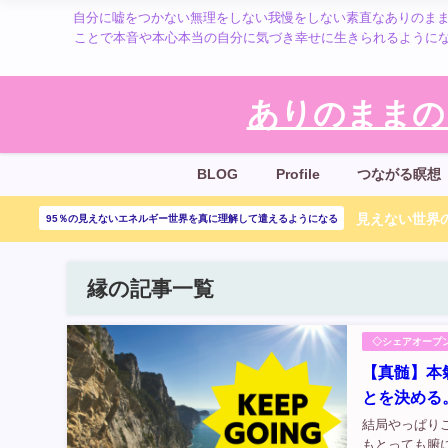
自分に嘘をつかない無理をしない我慢をしない素直なありのまま
ことで本音や本心本当の自分に気づき幸せに生きられるように
ありのままの
BLOG
Profile
つながる瞑想
見えない世界の
95％の見えないエネルギー世界を真に理解して遣えるようになる
縁の記事一覧
◇シェアオープ
【真髄】本
とを決める
結局やっぱり
もとっても腑に