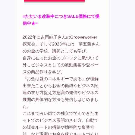
=ただいま改装中につきSALE価格にて提
供中★=
2022年に吉岡純子さんのGrooveworker
探究会、そして2023年には一華五葉さん
のお金の学校、講師としても学び、
自身に在ったお金のブロックに氣づいて
外しビジネスとしての波動集客や愛ベー
スの商品作りを学び、
『お金は愛のエネルギーである』が理解
出来たことからお金の循環やビジネス関
連の在り方捉え方意識の発信やビジネス
展開の具体的な方法も発信しはじめまし
た。
これまで占い師での独立で学んできたネ
ットでのビジネス展開のさせ方、自動で
の販売ルートの構築や効率的な集客方
法、など現実にお金を稼ぐルートづくり