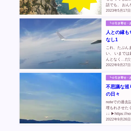
話でも、 お
2023年5月17日
ージョンでも
『あ...
┗☆引き寄せ・
人との縁も
なし1
これ、たぶん
い、 いまで
んとなく…だ
2022年9月27日
なものを汚し
名前を出したこ.
┗☆引き寄せ・
不思議な巡
の日々
noteでの過
埋もれさせたく
↓↓ ▶https://note
2022年9月26日