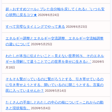
超～おすすめツール♪ ブレた自分軸を戻してくれる♪゛いつも安
心状態に戻るコツ★
2026年6月24日
すべて完璧なタイミングでやって来る
2026年6月23日
エネルギー調整とエネルギー交流調整、エネルギー交流軸調整
の違いについて
2026年5月25日
わたしが本当に伝えたいこと～見えない世界95％、そのエネル
ギーを理解して遣うことでこの世界を幸せに生きる♪゛
2026年5
月18日
そもそも繋がっているのに繋がろうとする、引き寄せているの
に引き寄せようとする、開いているのに開こうとする。言葉の
罠に入っていませんか？
2026年5月14日
たくさんの手放しとわたしの中心の核について～これからの動
きと現状報告。
2026年5月4日