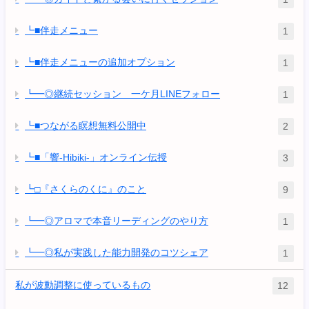
┗■伴走メニュー
1
┗■伴走メニューの追加オプション
1
┗━◎継続セッション 一ケ月LINEフォロー
1
┗■つながる瞑想無料公開中
2
┗■「響-Hibiki-」オンライン伝授
3
┗□『さくらのくに』のこと
9
┗━◎アロマで本音リーディングのやり方
1
┗━◎私が実践した能力開発のコツシェア
1
私が波動調整に使っているもの
12