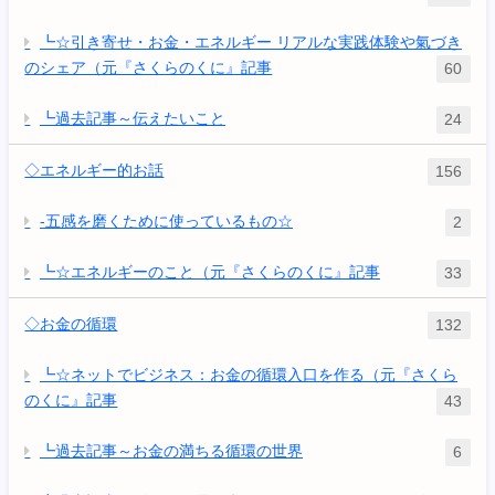
┗☆引き寄せ・お金・エネルギー リアルな実践体験や氣づき
のシェア（元『さくらのくに』記事
60
┗過去記事～伝えたいこと
24
◇エネルギー的お話
156
-五感を磨くために使っているもの☆
2
┗☆エネルギーのこと（元『さくらのくに』記事
33
◇お金の循環
132
┗☆ネットでビジネス：お金の循環入口を作る（元『さくら
のくに』記事
43
┗過去記事～お金の満ちる循環の世界
6