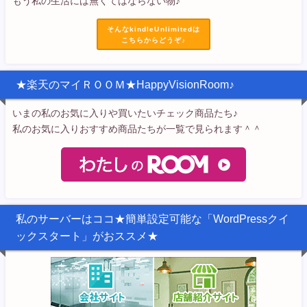
もう私の生活には無くてはならない物♪
そんなkindleUnlimitedは
こちらからどうぞ♪
★楽天のマイＲＯＯＭ★HappyVisionRoom♪
いまの私のお気に入りや買いたいチェック商品たち♪
私のお気に入りおすすめ商品たちが一覧で見られます＾＾
私のサーバーはココ★簡単設定可能な「WordPressクイ
ックスタート」がおススメ★