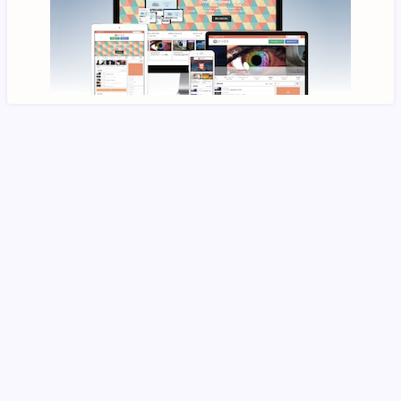
HOME/
ブログ/
Profile/
《提供メニュー 一覧ページ》/
つながる瞑想/
◇エネルギーを知る・遣う：知識の図書館『さくらのくに』/
◇ 《エネルギーから整え生きる力を取り戻す》メールセッション/
◇エネルギー遣いの オーダーメイドレッスン/
お問い合わせフォーム/
サイトマップ/
・プライバシーポリシー/
・特定商取引に基づく記載
ひだまりさろん：本音ブログ/引き寄せや守護存在（ガイド）をエネルギーか