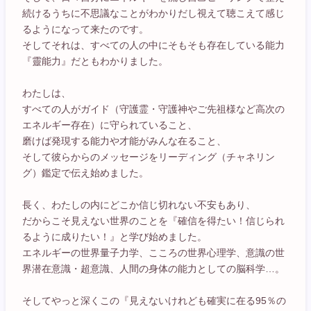
続けるうちに不思議なことがわかりだし視えて聴こえて感じ
るようになって来たのです。
そしてそれは、すべての人の中にそもそも存在している能力
『靈能力』だともわかりました。
わたしは、
すべての人がガイド（守護霊・守護神やご先祖様など高次の
エネルギー存在）に守られていること、
磨けば発現する能力や才能がみんな在ること、
そして彼らからのメッセージをリーディング（チャネリン
グ）鑑定で伝え始めました。
長く、わたしの内にどこか信じ切れない不安もあり、
だからこそ見えない世界のことを『確信を得たい！信じられ
るように成りたい！』と学び始めました。
エネルギーの世界量子力学、こころの世界心理学、意識の世
界潜在意識・超意識、人間の身体の能力としての脳科学…。
そしてやっと深くこの『見えないけれども確実に在る95％の