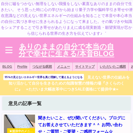
自分に嘘をつかない無理をしない我慢をしない素直なありのままの自分で生
きたい。 そう思った時に心の学びから始まり量子力学や脳科学引き寄せや潜
在意識などの見えない世界エネルギーの仕組みを知ることで本音や本心本当
の自分に気づき幸せに生きられるようになって来ました。その氣づきや知識
をシェアすることで引き寄せがあたりまえに成る現実創造・願望実現が芯か
ら信じられる世界の生き方を伝えています♪゛
ありのままの自分で本当の自
分で幸せに生きる/本音BLOG
BLOG
Profile
つながる瞑想
メニュー
サイトマップ
いただいたご感想
見えない世界の仕組みを
95％の見えないエネルギー世界を真に理解して遣えるようになる
知り活かして自分を生きるための知識智慧の情報の場『さくらのく
に』 =ただいま大幅改革中につきSALE価格にて提供中★=
意見の記事一覧
聞きたいこと、ぜひ聞いてください。ブログに
てお答えさせていただきます＾＾ お問い合わ
せ・ご質問・ご要望・ご感想フォーム☆
★提供中のメニュ