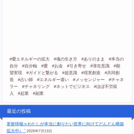
#愛エネルギーの拡大 #魂の生き方 #ありのまま #本当の
自分 #自分軸 #愛 #お金 #引き寄せ #潜在意識 #願
望実現 #ガイドと繋がる #超意識 #現実創造 #共同創
造 #占い師 #エネルギー遣い #メッセンジャー #チャネ
ラー #チャネリング #ネットでビジネス #ほぼ不労収
入 #起業 #副業
最近の投稿
更新情報≫わたしが本当に創りたい世界に向けてどんどん構築
拡大中♪゛
2026年7月13日