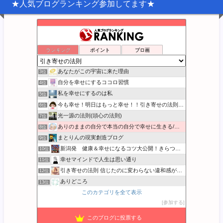
★人気ブログランキング参加してます★
宇宙の中心は『わたし』
ランキング
ポイント
ブロ画
1位
幸福への羅針盤
2位
あなたがこの宇宙に来た理由
3位
自分を幸せにするココロ習慣
4位
私を幸せにするのは私
5位
今も幸せ！明日はもっと幸せ！！引き寄せの法則実践日記
6位
光一源の法則(頭心の法則)
7位
ありのままの自分で本当の自分で幸せに生きる/本音BLOG
8位
まとりんの現実創造ブログ
9位
新潟発 健康＆幸せになるコツ大公開！きらつや恵
10位
幸せマインドで人生は思い通り
11位
引き寄せの法則 信じたのに変わらない違和感が消える実践ガイド
12位
ありどころ
13位
このカテゴリを全て表示
音楽と宇宙とクッキング…
14位
参加する
宇宙の法則 エイブラハムのひと言解説
15位
このブログに投票する