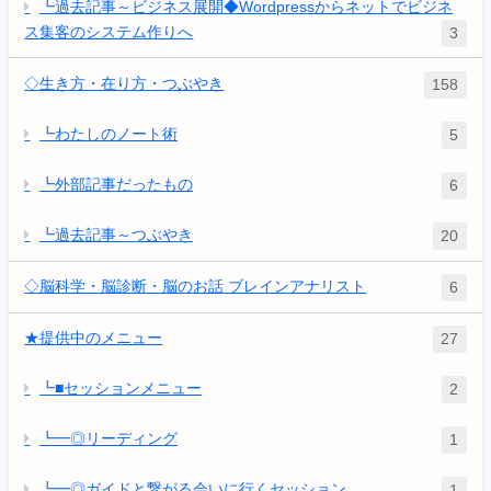
┗過去記事～ビジネス展開◆Wordpressからネットでビジネ
ス集客のシステム作りへ
3
◇生き方・在り方・つぶやき
158
┗わたしのノート術
5
┗外部記事だったもの
6
┗過去記事～つぶやき
20
◇脳科学・脳診断・脳のお話 ブレインアナリスト
6
★提供中のメニュー
27
┗■セッションメニュー
2
┗━◎リーディング
1
┗━◎ガイドと繋がる会いに行くセッション
1