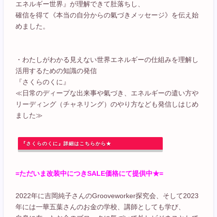
エネルギー世界』が理解できて肚落ちし、
確信を得て《本当の自分からの氣づきメッセージ》を伝え始
めました。
・わたしがわかる見えない世界エネルギーの仕組みを理解し
活用するための知識の発信
『さくらのくに』
≪日常のディープな出来事や氣づき、エネルギーの遣い方や
リーディング（チャネリング）のやり方なども発信しはじめ
ました≫
『さくらのくに』詳細はこちらから★
=ただいま改装中につきSALE価格にて提供中★=
2022年に吉岡純子さんのGrooveworker探究会、そして2023
年には一華五葉さんのお金の学校、講師としても学び、