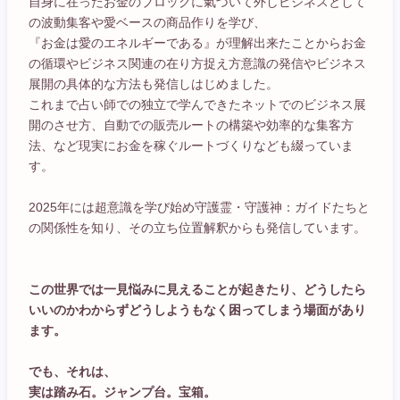
自身に在ったお金のブロックに氣づいて外しビジネスとして
の波動集客や愛ベースの商品作りを学び、
『お金は愛のエネルギーである』が理解出来たことからお金
の循環やビジネス関連の在り方捉え方意識の発信やビジネス
展開の具体的な方法も発信しはじめました。
これまで占い師での独立で学んできたネットでのビジネス展
開のさせ方、自動での販売ルートの構築や効率的な集客方
法、など現実にお金を稼ぐルートづくりなども綴っていま
す。
2025年には超意識を学び始め守護霊・守護神：ガイドたちと
の関係性を知り、その立ち位置解釈からも発信しています。
この世界では一見悩みに見えることが起きたり、どうしたら
いいのかわからずどうしようもなく困ってしまう場面があり
ます。
でも、それは、
実は踏み石。ジャンプ台。宝箱。