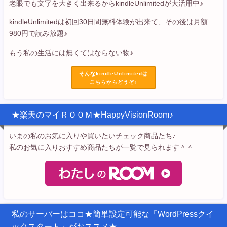
老眼でも文字を大きく出来るからkindleUnlimitedが大活用中♪
kindleUnlimitedは初回30日間無料体験が出来て、その後は月額
980円で読み放題♪
もう私の生活には無くてはならない物♪
そんなkindleUnlimitedは
こちらからどうぞ♪
★楽天のマイＲＯＯＭ★HappyVisionRoom♪
いまの私のお気に入りや買いたいチェック商品たち♪
私のお気に入りおすすめ商品たちが一覧で見られます＾＾
私のサーバーはココ★簡単設定可能な「WordPressクイ
ックスタート」がおススメ★