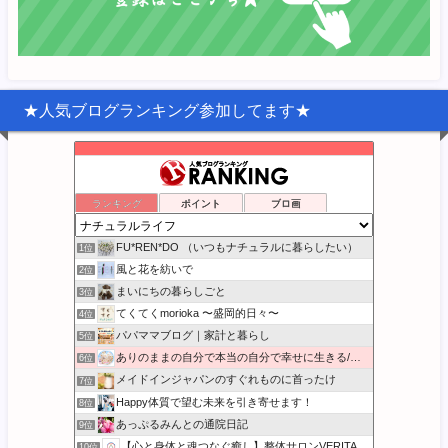
★人気ブログランキング参加してます★
ランキング
ポイント
ブロ画
FU*REN*DO （いつもナチュラルに暮らしたい）
1位
風と花を紡いで
2位
まいにちの暮らしごと
3位
てくてくmorioka 〜盛岡的日々〜
4位
パパママブログ｜家計と暮らし
5位
ありのままの自分で本当の自分で幸せに生きる/本音BLOG
6位
メイドインジャパンのすぐれものに首ったけ
7位
Happy体質で望む未来を引き寄せます！
8位
あっぷるみんとの通院日記
9位
【心と身体と魂つなぐ癒し】整体サロンVERITASのブログ
10位