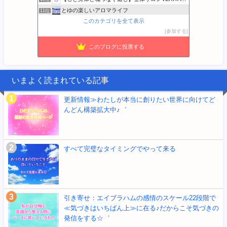
とゆの楽しいアロマライフ
11位
このカテゴリを全て表示
心と体の土台から整え、本来の自分に還る暮らし
12位
参加する
バンザイ田舎暮らし - キミコの空
13位
かまいと 家計簿書こうクラブ
14位
このブログに投票する
SFBliss サンフランシスコから発信☆
15位
いまよく読まれている記事
更新情報≫わたしが本当に創りたい世界に向けてど
んどん構築拡大中♪゛
すべて完璧なタイミングでやって来る
引き寄せ：エイブラハムの感情のスケール22段階で
≪気づきはいちばん上≫に在る♪だからこそ気づきの
発信をする☆゛