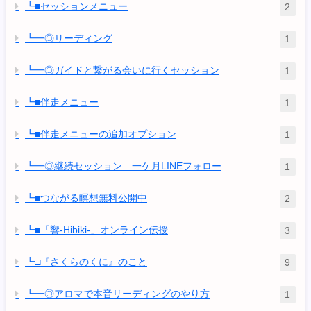
┗■セッションメニュー
2
┗━◎リーディング
1
┗━◎ガイドと繋がる会いに行くセッション
1
┗■伴走メニュー
1
┗■伴走メニューの追加オプション
1
┗━◎継続セッション 一ケ月LINEフォロー
1
┗■つながる瞑想無料公開中
2
┗■「響-Hibiki-」オンライン伝授
3
┗□『さくらのくに』のこと
9
┗━◎アロマで本音リーディングのやり方
1