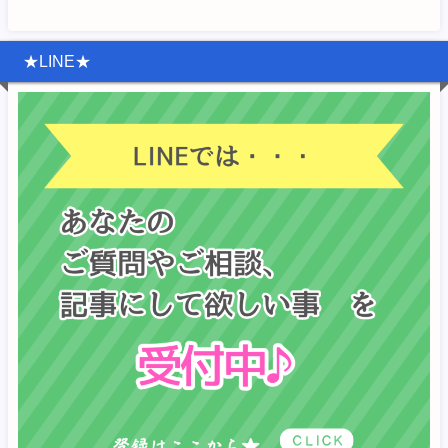
★LINE★