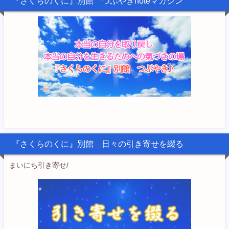
『さくらのくに』別館 つぶやきnoteマガジン
『さくらのくに』別館 日々の引き寄せを綴る
まいにち引き寄せ/