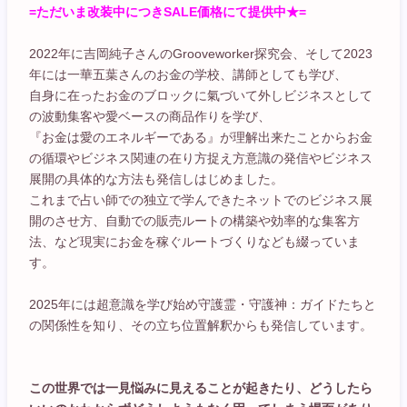
=ただいま改装中につきSALE価格にて提供中★=
2022年に吉岡純子さんのGrooveworker探究会、そして2023
年には一華五葉さんのお金の学校、講師としても学び、
自身に在ったお金のブロックに氣づいて外しビジネスとして
の波動集客や愛ベースの商品作りを学び、
『お金は愛のエネルギーである』が理解出来たことからお金
の循環やビジネス関連の在り方捉え方意識の発信やビジネス
展開の具体的な方法も発信しはじめました。
これまで占い師での独立で学んできたネットでのビジネス展
開のさせ方、自動での販売ルートの構築や効率的な集客方
法、など現実にお金を稼ぐルートづくりなども綴っていま
す。
2025年には超意識を学び始め守護霊・守護神：ガイドたちと
の関係性を知り、その立ち位置解釈からも発信しています。
この世界では一見悩みに見えることが起きたり、どうしたら