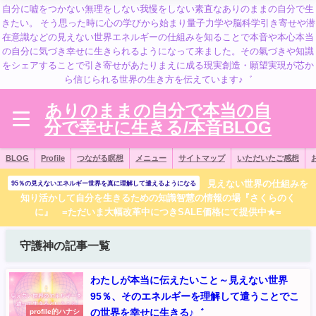
自分に嘘をつかない無理をしない我慢をしない素直なありのままの自分で生
きたい。 そう思った時に心の学びから始まり量子力学や脳科学引き寄せや潜
在意識などの見えない世界エネルギーの仕組みを知ることで本音や本心本当
の自分に気づき幸せに生きられるようになって来ました。その氣づきや知識
をシェアすることで引き寄せがあたりまえに成る現実創造・願望実現が芯か
ら信じられる世界の生き方を伝えています♪゛
ありのままの自分で本当の自
分で幸せに生きる/本音BLOG
BLOG
Profile
つながる瞑想
メニュー
サイトマップ
いただいたご感想
見えない世界の仕組みを
95％の見えないエネルギー世界を真に理解して遣えるようになる
知り活かして自分を生きるための知識智慧の情報の場『さくらのく
に』 =ただいま大幅改革中につきSALE価格にて提供中★=
守護神の記事一覧
わたしが本当に伝えたいこと～見えない世界
95％、そのエネルギーを理解して遣うことでこ
の世界を幸せに生きる♪゛
profile的ハナシ