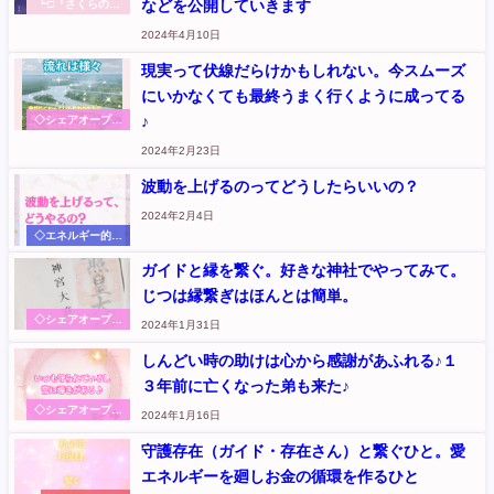
に』記事
などを公開していきます
┗□『さくらのく
に』のこと
2024年4月10日
現実って伏線だらけかもしれない。今スムーズ
にいかなくても最終うまく行くように成ってる
♪
◇シェアオープン
ハート～本音から
2024年2月23日
伝えます
波動を上げるのってどうしたらいいの？
2024年2月4日
◇エネルギー的お
話
ガイドと縁を繋ぐ。好きな神社でやってみて。
じつは縁繋ぎはほんとは簡単。
◇シェアオープン
2024年1月31日
ハート～本音から
伝えます
しんどい時の助けは心から感謝があふれる♪１
３年前に亡くなった弟も来た♪
◇シェアオープン
2024年1月16日
ハート～本音から
伝えます
守護存在（ガイド・存在さん）と繋ぐひと。愛
エネルギーを廻しお金の循環を作るひと