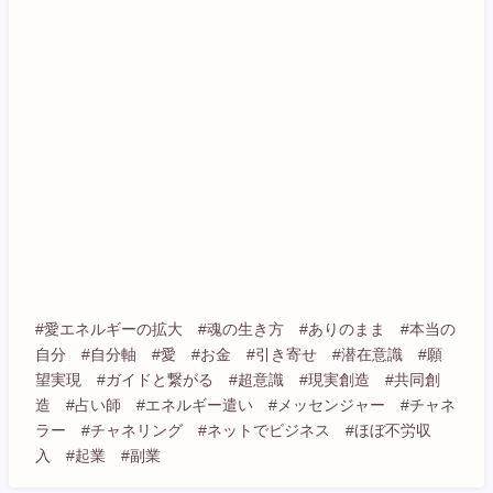
#愛エネルギーの拡大 #魂の生き方 #ありのまま #本当の
自分 #自分軸 #愛 #お金 #引き寄せ #潜在意識 #願
望実現 #ガイドと繋がる #超意識 #現実創造 #共同創
造 #占い師 #エネルギー遣い #メッセンジャー #チャネ
ラー #チャネリング #ネットでビジネス #ほぼ不労収
入 #起業 #副業