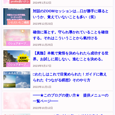
profile的ハナシ
2024年1月12日
対話のZOOMセッションは…口が勝手に喋ると
いうか、覚えていないことも多い（笑）
いただいたご感想
2023年12月23日
確信に落とす。守られ導かれていることを確信
する。それはこういうことから氣付ける
◇シェアオープン
2023年11月25日
ハート～本音から
伝えます
【真髄】本氣で覚悟を決められたら成功する世
界。お試しに屈しない。進むことを決める。
◇シェアオープン
2023年5月17日
ハート～本音から
伝えます
□わたしはこれで目覚められた！ガイドに教え
られた《つながる瞑想》そのやり方
2022年11月1日
━━★このブログの使い方★ 提供メニューの
一覧ページ━━
2022年10月12日