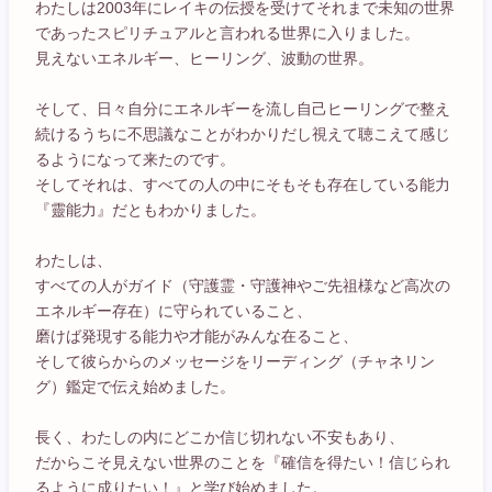
わたしは2003年にレイキの伝授を受けてそれまで未知の世界
であったスピリチュアルと言われる世界に入りました。
見えないエネルギー、ヒーリング、波動の世界。
そして、日々自分にエネルギーを流し自己ヒーリングで整え
続けるうちに不思議なことがわかりだし視えて聴こえて感じ
るようになって来たのです。
そしてそれは、すべての人の中にそもそも存在している能力
『靈能力』だともわかりました。
わたしは、
すべての人がガイド（守護霊・守護神やご先祖様など高次の
エネルギー存在）に守られていること、
磨けば発現する能力や才能がみんな在ること、
そして彼らからのメッセージをリーディング（チャネリン
グ）鑑定で伝え始めました。
長く、わたしの内にどこか信じ切れない不安もあり、
だからこそ見えない世界のことを『確信を得たい！信じられ
るように成りたい！』と学び始めました。