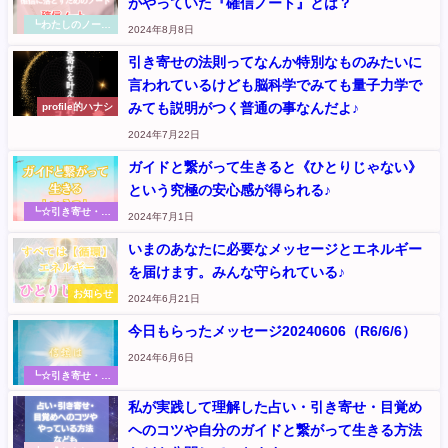
がやっていた『確信ノート』とは？
┗わたしのノート
2024年8月8日
術
引き寄せの法則ってなんか特別なものみたいに
言われているけども脳科学でみても量子力学で
みても説明がつく普通の事なんだよ♪
profile的ハナシ
2024年7月22日
ガイドと繋がって生きると《ひとりじゃない》
という究極の安心感が得られる♪
┗☆引き寄せ・お
2024年7月1日
金・エネルギー リ
アルな実践体験や
いまのあなたに必要なメッセージとエネルギー
氣づきのシェア
を届けます。みんな守られている♪
（元『さくらのく
に』記事
お知らせ
2024年6月21日
今日もらったメッセージ20240606（R6/6/6）
2024年6月6日
┗☆引き寄せ・お
金・エネルギー リ
私が実践して理解した占い・引き寄せ・目覚め
アルな実践体験や
氣づきのシェア
ヘのコツや自分のガイドと繋がって生きる方法
（元『さくらのく