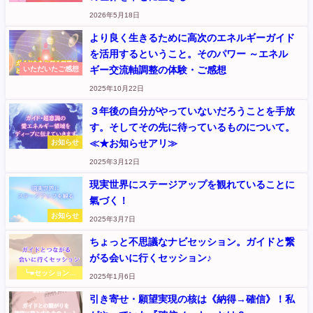
2026年5月18日
より良く生きるために高次のエネルギーガイド
を活用するということ。そのパワー ～エネル
ギー交流軸調整の体験・ご感想
いただいたご感想
2025年10月22日
３年後の自分がやっていないだろうことを手放
す。そしてその先に待っているものについて。
≪★お知らせアリ≫
お知らせ
2025年3月12日
現実世界にステージアップを観れていることに
氣づく！
お知らせ
2025年3月7日
ちょっと不思議なナビセッション。ガイドと繋
がる会いに行くセッション♪
┗■セッションメ
2025年1月6日
ニュー
引き寄せ・願望実現の核は《納得→確信》！私