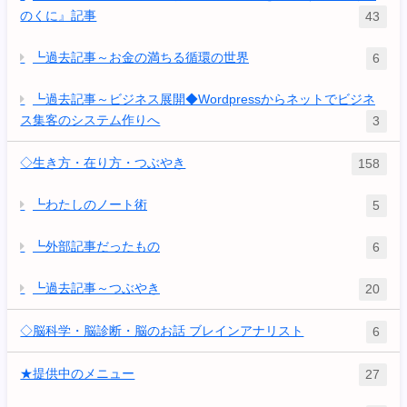
のくに』記事
43
┗過去記事～お金の満ちる循環の世界
6
┗過去記事～ビジネス展開◆Wordpressからネットでビジネ
ス集客のシステム作りへ
3
◇生き方・在り方・つぶやき
158
┗わたしのノート術
5
┗外部記事だったもの
6
┗過去記事～つぶやき
20
◇脳科学・脳診断・脳のお話 ブレインアナリスト
6
★提供中のメニュー
27