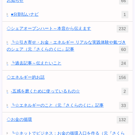
お知らせ
66
●分割払いナビ
1
◇シェアオープンハート～本音から伝えます
232
┗☆引き寄せ・お金・エネルギー リアルな実践体験や氣づき
のシェア（元『さくらのくに』記事
60
┗過去記事～伝えたいこと
24
◇エネルギー的お話
156
-五感を磨くために使っているもの☆
2
┗☆エネルギーのこと（元『さくらのくに』記事
33
◇お金の循環
132
┗☆ネットでビジネス：お金の循環入口を作る（元『さくら