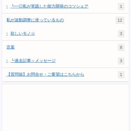
┗━◎私が実践した能力開発のコツシェア
1
私が波動調整に使っているもの
12
欲しいモノ☆
3
言葉
8
┗過去記事～メッセージ
3
【質問箱】お問合せ・ご要望はこちらから
1