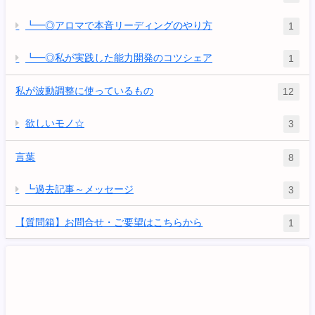
┗━◎アロマで本音リーディングのやり方
1
┗━◎私が実践した能力開発のコツシェア
1
私が波動調整に使っているもの
12
欲しいモノ☆
3
言葉
8
┗過去記事～メッセージ
3
【質問箱】お問合せ・ご要望はこちらから
1