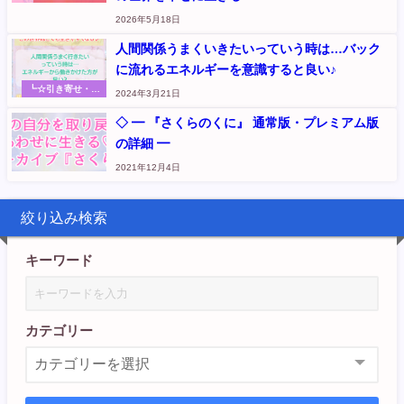
2026年5月18日
人間関係うまくいきたいっていう時は…バック
に流れるエネルギーを意識すると良い♪
┗☆引き寄せ・お
2024年3月21日
金・エネルギー リ
アルな実践体験や
◇ ━ 『さくらのくに』 通常版・プレミアム版
氣づきのシェア
の詳細 ━
（元『さくらのく
に』記事
2021年12月4日
絞り込み検索
キーワード
カテゴリー