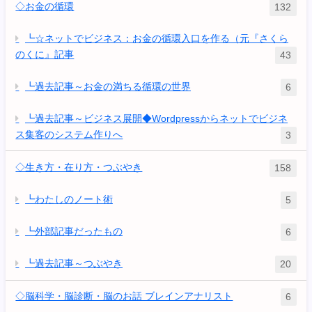
◇お金の循環
132
┗☆ネットでビジネス：お金の循環入口を作る（元『さくら
のくに』記事
43
┗過去記事～お金の満ちる循環の世界
6
┗過去記事～ビジネス展開◆Wordpressからネットでビジネ
ス集客のシステム作りへ
3
◇生き方・在り方・つぶやき
158
┗わたしのノート術
5
┗外部記事だったもの
6
┗過去記事～つぶやき
20
◇脳科学・脳診断・脳のお話 ブレインアナリスト
6