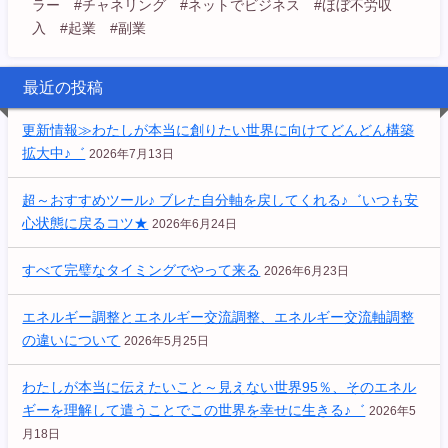
ラー #チャネリング #ネットでビジネス #ほぼ不労収
入 #起業 #副業
最近の投稿
更新情報≫わたしが本当に創りたい世界に向けてどんどん構築
拡大中♪゛
2026年7月13日
超～おすすめツール♪ ブレた自分軸を戻してくれる♪゛いつも安
心状態に戻るコツ★
2026年6月24日
すべて完璧なタイミングでやって来る
2026年6月23日
エネルギー調整とエネルギー交流調整、エネルギー交流軸調整
の違いについて
2026年5月25日
わたしが本当に伝えたいこと～見えない世界95％、そのエネル
ギーを理解して遣うことでこの世界を幸せに生きる♪゛
2026年5
月18日