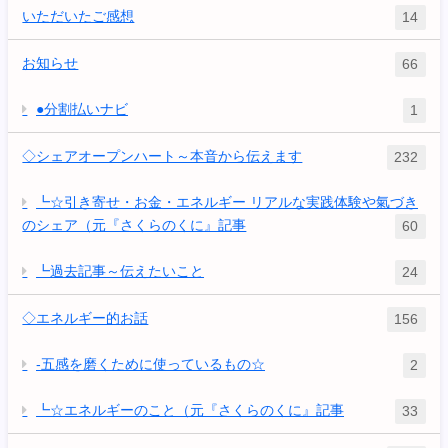
いただいたご感想
14
お知らせ
66
●分割払いナビ
1
◇シェアオープンハート～本音から伝えます
232
┗☆引き寄せ・お金・エネルギー リアルな実践体験や氣づき
のシェア（元『さくらのくに』記事
60
┗過去記事～伝えたいこと
24
◇エネルギー的お話
156
-五感を磨くために使っているもの☆
2
┗☆エネルギーのこと（元『さくらのくに』記事
33