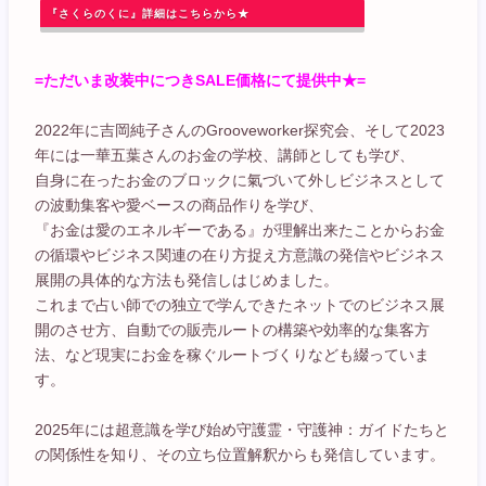
『さくらのくに』詳細はこちらから★
=ただいま改装中につきSALE価格にて提供中★=
2022年に吉岡純子さんのGrooveworker探究会、そして2023
年には一華五葉さんのお金の学校、講師としても学び、
自身に在ったお金のブロックに氣づいて外しビジネスとして
の波動集客や愛ベースの商品作りを学び、
『お金は愛のエネルギーである』が理解出来たことからお金
の循環やビジネス関連の在り方捉え方意識の発信やビジネス
展開の具体的な方法も発信しはじめました。
これまで占い師での独立で学んできたネットでのビジネス展
開のさせ方、自動での販売ルートの構築や効率的な集客方
法、など現実にお金を稼ぐルートづくりなども綴っていま
す。
2025年には超意識を学び始め守護霊・守護神：ガイドたちと
の関係性を知り、その立ち位置解釈からも発信しています。