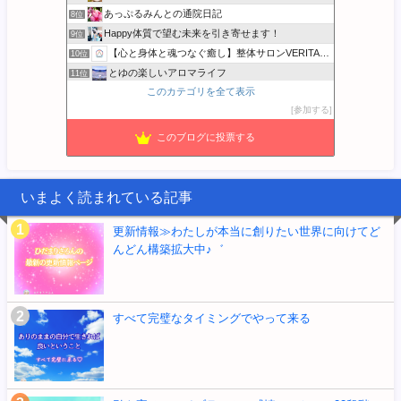
あっぷるみんとの通院日記
8位
Happy体質で望む未来を引き寄せます！
9位
【心と身体と魂つなぐ癒し】整体サロンVERITASのブログ
10位
とゆの楽しいアロマライフ
11位
このカテゴリを全て表示
心と体の土台から整え、本来の自分に還る暮らし
12位
参加する
バンザイ田舎暮らし - キミコの空
13位
かまいと 家計簿書こうクラブ
14位
このブログに投票する
SFBliss サンフランシスコから発信☆
15位
いまよく読まれている記事
更新情報≫わたしが本当に創りたい世界に向けてど
んどん構築拡大中♪゛
すべて完璧なタイミングでやって来る