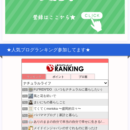
★人気ブログランキング参加してます★
ランキング
ポイント
ブロ画
FU*REN*DO （いつもナチュラルに暮らしたい）
1位
風と花を紡いで
2位
まいにちの暮らしごと
3位
てくてくmorioka 〜盛岡的日々〜
4位
パパママブログ｜家計と暮らし
5位
ありのままの自分で本当の自分で幸せに生きる/本音BLOG
6位
メイドインジャパンのすぐれものに首ったけ
7位