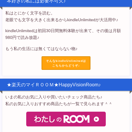
本好きの私には必要不可欠♪
私はとにかく文字を読む。
老眼でも文字を大きく出来るからkindleUnlimitedが大活用中♪
kindleUnlimitedは初回30日間無料体験が出来て、その後は月額
980円で読み放題♪
もう私の生活には無くてはならない物♪
そんなkindleUnlimitedは
こちらからどうぞ♪
★楽天のマイＲＯＯＭ★HappyVisionRoom♪
いまの私のお気に入りや買いたいチェック商品たち♪
私のお気に入りおすすめ商品たちが一覧で見られます＾＾