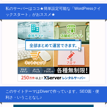
私のサーバーはココ★簡単設定可能な「WordPressクイ
ックスタート」がおススメ★
このサイトテーマはDiverで作っています。SEO面・便
利さ・いうことなし♪