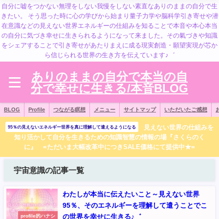
自分に嘘をつかない無理をしない我慢をしない素直なありのままの自分で生
きたい。 そう思った時に心の学びから始まり量子力学や脳科学引き寄せや潜
在意識などの見えない世界エネルギーの仕組みを知ることで本音や本心本当
の自分に気づき幸せに生きられるようになって来ました。その氣づきや知識
をシェアすることで引き寄せがあたりまえに成る現実創造・願望実現が芯か
ら信じられる世界の生き方を伝えています♪゛
ありのままの自分で本当の自
分で幸せに生きる/本音BLOG
BLOG
Profile
つながる瞑想
メニュー
サイトマップ
いただいたご感想
見えない世界の仕組みを
95％の見えないエネルギー世界を真に理解して遣えるようになる
知り活かして自分を生きるための知識智慧の情報の場『さくらのく
に』 =ただいま大幅改革中につきSALE価格にて提供中★=
宇宙意識の記事一覧
わたしが本当に伝えたいこと～見えない世界
95％、そのエネルギーを理解して遣うことでこ
の世界を幸せに生きる♪゛
profile的ハナシ