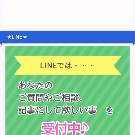
★LINE★