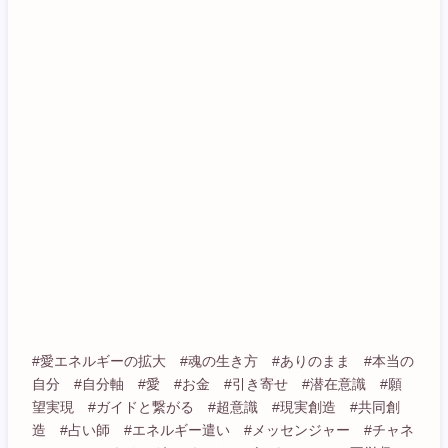
#愛エネルギーの拡大 #魂の生き方 #ありのまま #本当の
自分 #自分軸 #愛 #お金 #引き寄せ #潜在意識 #願
望実現 #ガイドと繋がる #超意識 #現実創造 #共同創
造 #占い師 #エネルギー遣い #メッセンジャー #チャネ