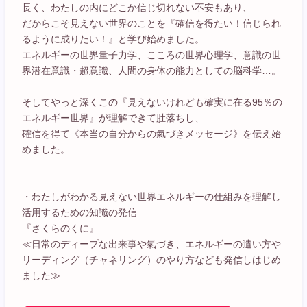
長く、わたしの内にどこか信じ切れない不安もあり、
だからこそ見えない世界のことを『確信を得たい！信じられ
るように成りたい！』と学び始めました。
エネルギーの世界量子力学、こころの世界心理学、意識の世
界潜在意識・超意識、人間の身体の能力としての脳科学…。
そしてやっと深くこの『見えないけれども確実に在る95％の
エネルギー世界』が理解できて肚落ちし、
確信を得て《本当の自分からの氣づきメッセージ》を伝え始
めました。
・わたしがわかる見えない世界エネルギーの仕組みを理解し
活用するための知識の発信
『さくらのくに』
≪日常のディープな出来事や氣づき、エネルギーの遣い方や
リーディング（チャネリング）のやり方なども発信しはじめ
ました≫