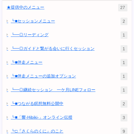
★提供中のメニュー
27
┗■セッションメニュー
2
┗━◎リーディング
1
┗━◎ガイドと繋がる会いに行くセッション
1
┗■伴走メニュー
1
┗■伴走メニューの追加オプション
1
┗━◎継続セッション 一ケ月LINEフォロー
1
┗■つながる瞑想無料公開中
2
┗■「響-Hibiki-」オンライン伝授
3
┗□『さくらのくに』のこと
9