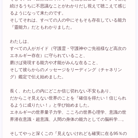
続けるうちに不思議なことがわかりだし視えて聴こえて感じ
るようになって来たのです。
そしてそれは、すべての人の中にそもそも存在している能力
『靈能力』だともわかりました。
わたしは、
すべての人がガイド（守護霊・守護神やご先祖様など高次の
エネルギー存在）に守られていること、
磨けば発現する能力や才能がみんな在ること、
そして彼らからのメッセージをリーディング（チャネリン
グ）鑑定で伝え始めました。
長く、わたしの内にどこか信じ切れない不安もあり、
だからこそ見えない世界のことを『確信を得たい！信じられ
るように成りたい！』と学び始めました。
エネルギーの世界量子力学、こころの世界心理学、意識の世
界潜在意識・超意識、人間の身体の能力としての脳科学…。
そしてやっと深くこの『見えないけれども確実に在る95％の