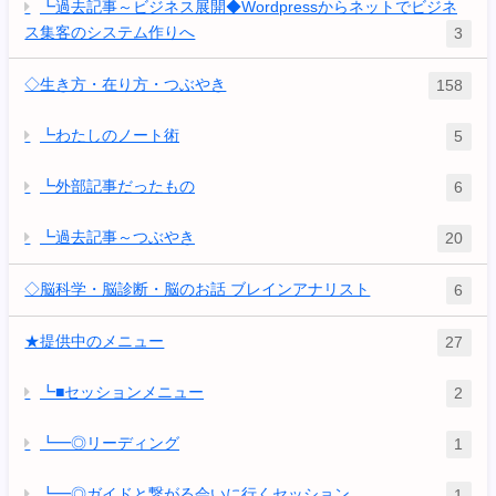
┗過去記事～ビジネス展開◆Wordpressからネットでビジネ
ス集客のシステム作りへ
3
◇生き方・在り方・つぶやき
158
┗わたしのノート術
5
┗外部記事だったもの
6
┗過去記事～つぶやき
20
◇脳科学・脳診断・脳のお話 ブレインアナリスト
6
★提供中のメニュー
27
┗■セッションメニュー
2
┗━◎リーディング
1
┗━◎ガイドと繋がる会いに行くセッション
1