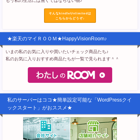
もう私の生活には無くてはならない物♪
そんなkindleUnlimitedは
こちらからどうぞ♪
★楽天のマイＲＯＯＭ★HappyVisionRoom♪
いまの私のお気に入りや買いたいチェック商品たち♪
私のお気に入りおすすめ商品たちが一覧で見られます＾＾
私のサーバーはココ★簡単設定可能な「WordPressクイ
ックスタート」がおススメ★