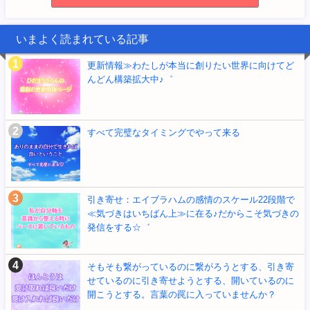
SFBliss サンフランシスコから発信☆
15位
いまよく読まれている記事
更新情報≫わたしが本当に創りたい世界に向けてど
んどん構築拡大中♪゛
すべて完璧なタイミングでやって来る
引き寄せ：エイブラハムの感情のスケール22段階で
≪気づきはいちばん上≫に在る♪だからこそ気づきの
発信をする☆゛
そもそも繋がっているのに繋がろうとする、引き寄
せているのに引き寄せようとする、開いているのに
開こうとする。言葉の罠に入っていませんか？