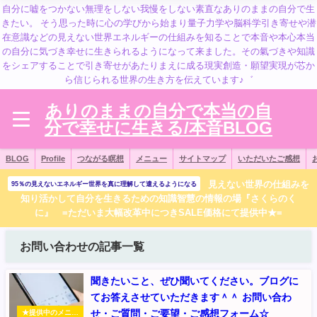
自分に嘘をつかない無理をしない我慢をしない素直なありのままの自分で生
きたい。 そう思った時に心の学びから始まり量子力学や脳科学引き寄せや潜
在意識などの見えない世界エネルギーの仕組みを知ることで本音や本心本当
の自分に気づき幸せに生きられるようになって来ました。その氣づきや知識
をシェアすることで引き寄せがあたりまえに成る現実創造・願望実現が芯か
ら信じられる世界の生き方を伝えています♪゛
ありのままの自分で本当の自
分で幸せに生きる/本音BLOG
BLOG
Profile
つながる瞑想
メニュー
サイトマップ
いただいたご感想
見えない世界の仕組みを
95％の見えないエネルギー世界を真に理解して遣えるようになる
知り活かして自分を生きるための知識智慧の情報の場『さくらのく
に』 =ただいま大幅改革中につきSALE価格にて提供中★=
お問い合わせの記事一覧
聞きたいこと、ぜひ聞いてください。ブログに
てお答えさせていただきます＾＾ お問い合わ
せ・ご質問・ご要望・ご感想フォーム☆
★提供中のメニュ