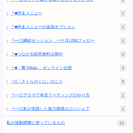
┗■伴走メニュー
1
┗■伴走メニューの追加オプション
1
┗━◎継続セッション 一ケ月LINEフォロー
1
┗■つながる瞑想無料公開中
2
┗■「響-Hibiki-」オンライン伝授
3
┗□『さくらのくに』のこと
9
┗━◎アロマで本音リーディングのやり方
1
┗━◎私が実践した能力開発のコツシェア
1
私が波動調整に使っているもの
12