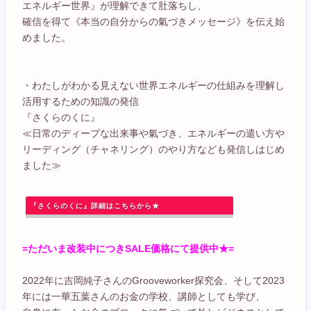
エネルギー世界』が理解できて肚落ちし、
確信を得て《本当の自分からの氣づきメッセージ》を伝え始
めました。
・わたしがわかる見えない世界エネルギーの仕組みを理解し
活用するための知識の発信
『さくらのくに』
≪日常のディープな出来事や氣づき、エネルギーの遣い方や
リーディング（チャネリング）のやり方なども発信しはじめ
ました≫
『さくらのくに』詳細はこちらから★
=ただいま改装中につきSALE価格にて提供中★=
2022年に吉岡純子さんのGrooveworker探究会、そして2023
年には一華五葉さんのお金の学校、講師としても学び、