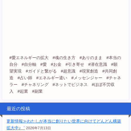
#愛エネルギーの拡大 #魂の生き方 #ありのまま #本当の
自分 #自分軸 #愛 #お金 #引き寄せ #潜在意識 #願
望実現 #ガイドと繋がる #超意識 #現実創造 #共同創
造 #占い師 #エネルギー遣い #メッセンジャー #チャネ
ラー #チャネリング #ネットでビジネス #ほぼ不労収
入 #起業 #副業
最近の投稿
更新情報≫わたしが本当に創りたい世界に向けてどんどん構築
拡大中♪゛
2026年7月13日