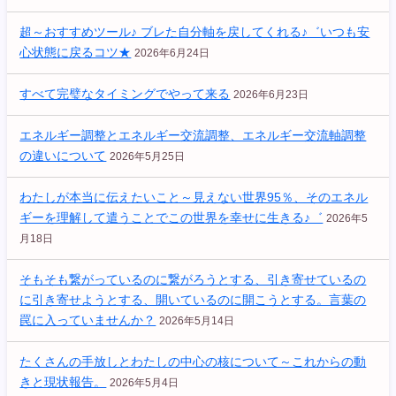
超～おすすめツール♪ ブレた自分軸を戻してくれる♪゛いつも安
心状態に戻るコツ★
2026年6月24日
すべて完璧なタイミングでやって来る
2026年6月23日
エネルギー調整とエネルギー交流調整、エネルギー交流軸調整
の違いについて
2026年5月25日
わたしが本当に伝えたいこと～見えない世界95％、そのエネル
ギーを理解して遣うことでこの世界を幸せに生きる♪゛
2026年5
月18日
そもそも繋がっているのに繋がろうとする、引き寄せているの
に引き寄せようとする、開いているのに開こうとする。言葉の
罠に入っていませんか？
2026年5月14日
たくさんの手放しとわたしの中心の核について～これからの動
きと現状報告。
2026年5月4日