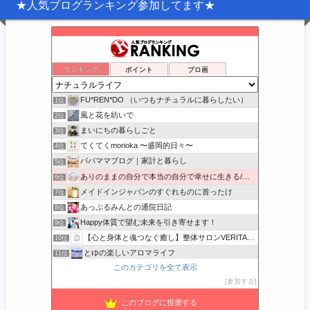
★人気ブログランキング参加してます★
ランキング
ポイント
ブロ画
FU*REN*DO （いつもナチュラルに暮らしたい）
1位
風と花を紡いで
2位
まいにちの暮らしごと
3位
てくてくmorioka 〜盛岡的日々〜
4位
パパママブログ｜家計と暮らし
5位
ありのままの自分で本当の自分で幸せに生きる/本音BLOG
6位
メイドインジャパンのすぐれものに首ったけ
7位
あっぷるみんとの通院日記
8位
Happy体質で望む未来を引き寄せます！
9位
【心と身体と魂つなぐ癒し】整体サロンVERITASのブログ
10位
とゆの楽しいアロマライフ
11位
このカテゴリを全て表示
心と体の土台から整え、本来の自分に還る暮らし
12位
参加する
バンザイ田舎暮らし - キミコの空
13位
かまいと 家計簿書こうクラブ
14位
このブログに投票する