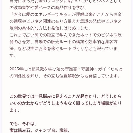
自身に在ったお金のブロックに氣づいて外しビジネスとして
の波動集客や愛ベースの商品作りを学び、
『お金は愛のエネルギーである』が理解出来たことからお金
の循環やビジネス関連の在り方捉え方意識の発信やビジネス
展開の具体的な方法も発信しはじめました。
これまで占い師での独立で学んできたネットでのビジネス展
開のさせ方、自動での販売ルートの構築や効率的な集客方
法、など現実にお金を稼ぐルートづくりなども綴っていま
す。
2025年には超意識を学び始め守護霊・守護神：ガイドたちと
の関係性を知り、その立ち位置解釈からも発信しています。
この世界では一見悩みに見えることが起きたり、どうしたら
いいのかわからずどうしようもなく困ってしまう場面があり
ます。
でも、それは、
実は踏み石。ジャンプ台。宝箱。