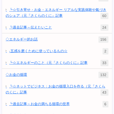
┗☆引き寄せ・お金・エネルギー リアルな実践体験や氣づき
のシェア（元『さくらのくに』記事
60
┗過去記事～伝えたいこと
24
◇エネルギー的お話
156
-五感を磨くために使っているもの☆
2
┗☆エネルギーのこと（元『さくらのくに』記事
33
◇お金の循環
132
┗☆ネットでビジネス：お金の循環入口を作る（元『さくら
のくに』記事
43
┗過去記事～お金の満ちる循環の世界
6