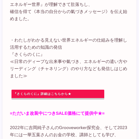
エネルギー世界』が理解できて肚落ちし、
確信を得て《本当の自分からの氣づきメッセージ》を伝え始
めました。
・わたしがわかる見えない世界エネルギーの仕組みを理解し
活用するための知識の発信
『さくらのくに』
≪日常のディープな出来事や氣づき、エネルギーの遣い方や
リーディング（チャネリング）のやり方なども発信しはじめ
ました≫
『さくらのくに』詳細はこちらから★
=ただいま改装中につきSALE価格にて提供中★=
2022年に吉岡純子さんのGrooveworker探究会、そして2023
年には一華五葉さんのお金の学校、講師としても学び、