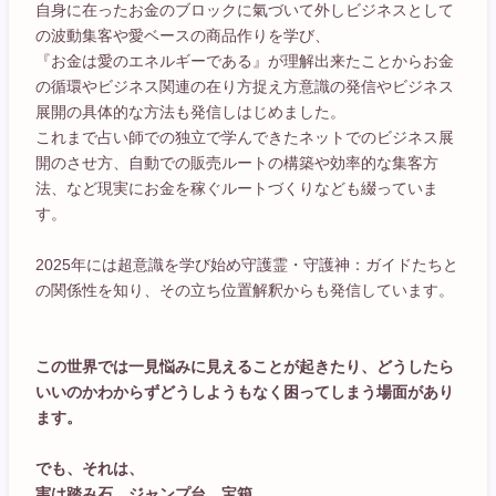
自身に在ったお金のブロックに氣づいて外しビジネスとして
の波動集客や愛ベースの商品作りを学び、
『お金は愛のエネルギーである』が理解出来たことからお金
の循環やビジネス関連の在り方捉え方意識の発信やビジネス
展開の具体的な方法も発信しはじめました。
これまで占い師での独立で学んできたネットでのビジネス展
開のさせ方、自動での販売ルートの構築や効率的な集客方
法、など現実にお金を稼ぐルートづくりなども綴っていま
す。
2025年には超意識を学び始め守護霊・守護神：ガイドたちと
の関係性を知り、その立ち位置解釈からも発信しています。
この世界では一見悩みに見えることが起きたり、どうしたら
いいのかわからずどうしようもなく困ってしまう場面があり
ます。
でも、それは、
実は踏み石。ジャンプ台。宝箱。