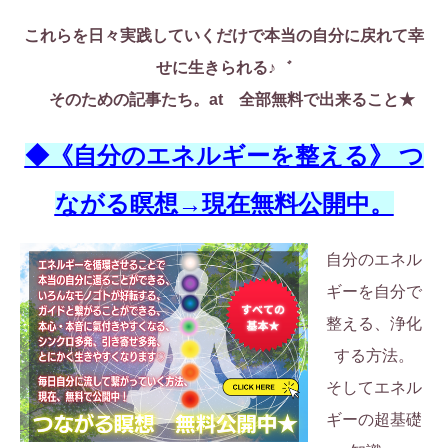
これらを日々実践していくだけで本当の自分に戻れて幸
せに生きられる♪゛
そのための記事たち。at 全部無料で出来ること★
◆《自分のエネルギーを整える》 つ
ながる瞑想→現在無料公開中。
自分のエネル
ギーを自分で
整える、浄化
する方法。
そしてエネル
ギーの超基礎