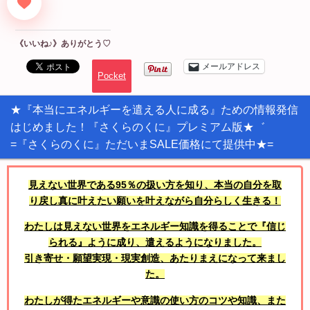
《いいね♪》ありがとう♡
メールアドレス
Pocket
★『本当にエネルギーを遣える人に成る』ための情報発信
はじめました！『さくらのくに』プレミアム版★゛
=『さくらのくに』ただいまSALE価格にて提供中★=
見えない世界である95％の扱い方を知り、本当の自分を取
り戻し真に叶えたい願いを叶えながら自分らしく生きる！
わたしは見えない世界をエネルギー知識を得ることで『信じ
られる』ように成り、遣えるようになりました。
引き寄せ・願望実現・現実創造、あたりまえになって来まし
た。
わたしが得たエネルギーや意識の使い方のコツや知識、また