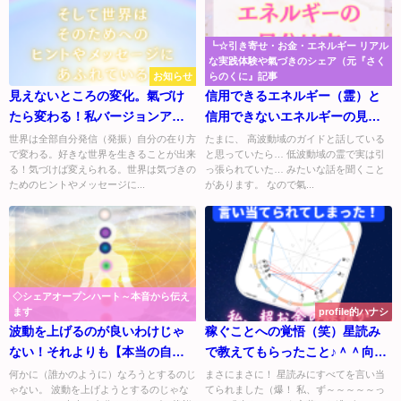
┗☆引き寄せ・お金・エネルギー リアル
な実践体験や氣づきのシェア（元『さく
お知らせ
らのくに』記事
見えないところの変化。氣づけ
信用できるエネルギー（霊）と
たら変わる！私バージョンアッ
信用できないエネルギーの見分
プの世界線へ♪
け方と自分の護り方。
世界は全部自分発信（発振）自分の在り方
たまに、 高波動域のガイドと話している
で変わる。好きな世界を生きることが出来
と思っていたら… 低波動域の霊で実は引
る！気づけば変えられる。世界は気づきの
っ張られていた… みたいな話を聞くこと
ためのヒントやメッセージに...
があります。 なので氣...
◇シェアオープンハート～本音から伝え
ます
profile的ハナシ
波動を上げるのが良いわけじゃ
稼ぐことへの覚悟（笑）星読み
ない！それよりも【本当の自分
で教えてもらったこと♪＾＾向き
の波動に戻ること】が大事☆
合う時だね（笑）
何かに（誰かのように）なろうとするのじ
まさにまさに！ 星読みにすべてを言い当
ゃない。 波動を上げようとするのじゃな
てられました（爆！ 私、ず～～～～～っ