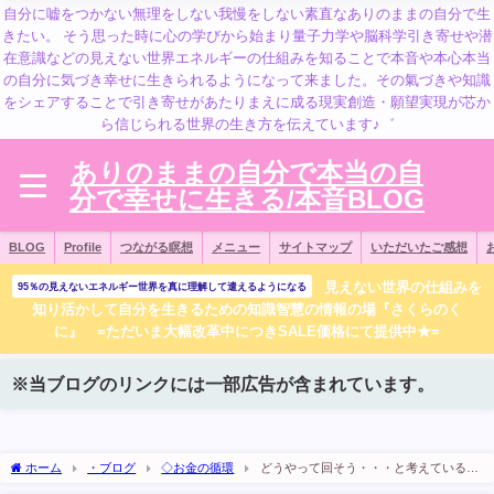
自分に嘘をつかない無理をしない我慢をしない素直なありのままの自分で生
きたい。 そう思った時に心の学びから始まり量子力学や脳科学引き寄せや潜
在意識などの見えない世界エネルギーの仕組みを知ることで本音や本心本当
の自分に気づき幸せに生きられるようになって来ました。その氣づきや知識
をシェアすることで引き寄せがあたりまえに成る現実創造・願望実現が芯か
ら信じられる世界の生き方を伝えています♪゛
ありのままの自分で本当の自
分で幸せに生きる/本音BLOG
BLOG
Profile
つながる瞑想
メニュー
サイトマップ
いただいたご感想
見えない世界の仕組みを
95％の見えないエネルギー世界を真に理解して遣えるようになる
知り活かして自分を生きるための知識智慧の情報の場『さくらのく
に』 =ただいま大幅改革中につきSALE価格にて提供中★=
※当ブログのリンクには一部広告が含まれています。
ホーム
・ブログ
◇お金の循環
どうやって回そう・・・と考えているか
ら回らない←自己反省を込めて（笑）