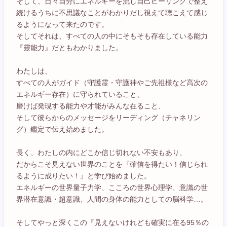
そして、日々自分にエネルギーを流し自己ヒーリングで整え
続けるうちに不思議なことがわかりだし視えて聴こえて感じ
るようになって来たのです。
そしてそれは、すべての人の中にそもそも存在している能力
『靈能力』だともわかりました。
わたしは、
すべての人がガイド（守護霊・守護神やご先祖様など高次の
エネルギー存在）に守られていること、
磨けば発現する能力や才能がみんな在ること、
そして彼らからのメッセージをリーディング（チャネリン
グ）鑑定で伝え始めました。
長く、わたしの内にどこか信じ切れない不安もあり、
だからこそ見えない世界のことを『確信を得たい！信じられ
るように成りたい！』と学び始めました。
エネルギーの世界量子力学、こころの世界心理学、意識の世
界潜在意識・超意識、人間の身体の能力としての脳科学…。
そしてやっと深くこの『見えないけれども確実に在る95％の