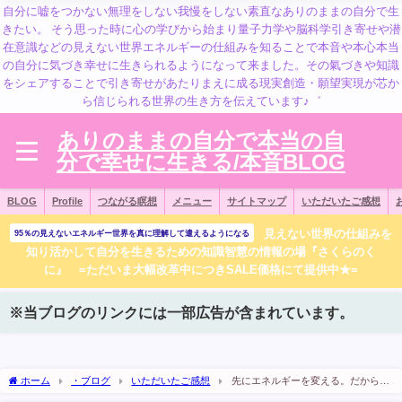
自分に嘘をつかない無理をしない我慢をしない素直なありのままの自分で生
きたい。 そう思った時に心の学びから始まり量子力学や脳科学引き寄せや潜
在意識などの見えない世界エネルギーの仕組みを知ることで本音や本心本当
の自分に気づき幸せに生きられるようになって来ました。その氣づきや知識
をシェアすることで引き寄せがあたりまえに成る現実創造・願望実現が芯か
ら信じられる世界の生き方を伝えています♪゛
ありのままの自分で本当の自
分で幸せに生きる/本音BLOG
BLOG
Profile
つながる瞑想
メニュー
サイトマップ
いただいたご感想
見えない世界の仕組みを
95％の見えないエネルギー世界を真に理解して遣えるようになる
知り活かして自分を生きるための知識智慧の情報の場『さくらのく
に』 =ただいま大幅改革中につきSALE価格にて提供中★=
※当ブログのリンクには一部広告が含まれています。
ホーム
・ブログ
いただいたご感想
先にエネルギーを変える。だから現
象も在り方も変わる♪お客さまの金運アップ・仕事運アップが続いてます^^