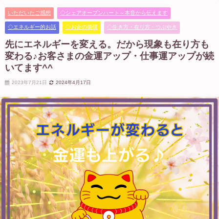
いただいたご感想
◇シェアオープンハート～本音から伝えます
◇エネルギー的お話
◇お金の循環
◇生き方・在り方・つぶやき
先にエネルギーを変える。だから現象も在り方も
変わる♪お客さまの金運アップ・仕事運アップが続
いてます^^
2023年7月21日
2024年4月17日