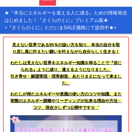
★『本当にエネルギーを遣える人に成る』ための情報発信
はじめました！『さくらのくに』プレミアム版★゛
=『さくらのくに』ただいまSALE価格にて提供中★=
見えない世界である95％の扱い方を知り、本当の自分を取
り戻し真に叶えたい願いを叶えながら自分らしく生きる！
わたしは見えない世界をエネルギー知識を得ることで『信じ
られる』ように成り、遣えるようになりました。
引き寄せ・願望実現・現実創造、あたりまえになって来まし
た。
わたしが得たエネルギーや意識の使い方のコツや知識、また
実際のエネルギー調整やリーディングが出来る理由や方法・
コツ、現在少しずつ公開中です☆゛