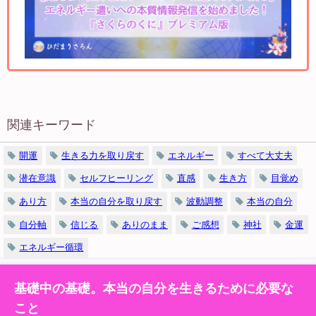
関連キーワード
開運
生きる力を取り戻す
エネルギー
すべて大丈夫
潜在意識
セルフヒーリング
直感
生き方
目覚め
あり方
本当の自分を取り戻す
波動調整
本当の自分
自分軸
信じる
ありのまま
ご感想
神社
金運
エネルギー循環
基礎中の基礎。本当の自分を生きるために必要な
こと