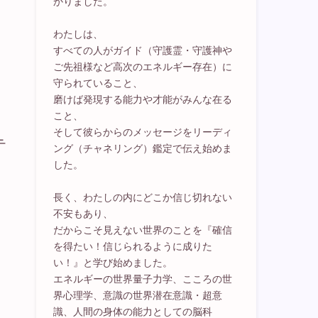
かりました。
わたしは、
すべての人がガイド（守護霊・守護神や
ご先祖様など高次のエネルギー存在）に
守られていること、
磨けば発現する能力や才能がみんな在る
こと、
そして彼らからのメッセージをリーディ
テ
ング（チャネリング）鑑定で伝え始めま
した。
長く、わたしの内にどこか信じ切れない
不安もあり、
だからこそ見えない世界のことを『確信
を得たい！信じられるように成りた
い！』と学び始めました。
エネルギーの世界量子力学、こころの世
界心理学、意識の世界潜在意識・超意
識、人間の身体の能力としての脳科