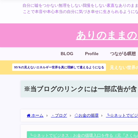
自分に嘘をつかない無理をしない我慢をしない素直なありのまま
ことで本音や本心本当の自分に気づき幸せに生きられるように
ありのままの
BLOG
Profile
つながる瞑想
見えない世界の
95％の見えないエネルギー世界を真に理解して遣えるようになる
※当ブログのリンクには一部広告が含
ホーム
・ブログ
◇お金の循環
┗☆ネットでビジ
いろいろあるけど、得意なことを頑張ればいい♪楽しめること
┗☆ネットでビジネス：お金の循環入口を作る（元『さくら