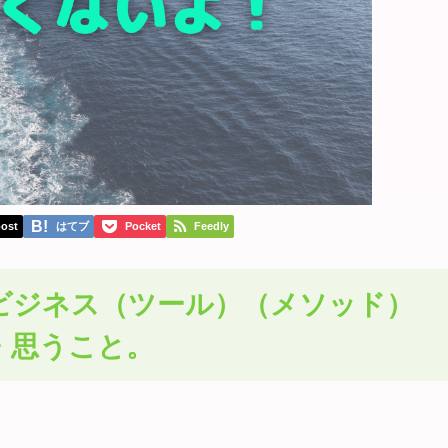
ost
はてブ
Pocket
Feedly
ビジネス（ツール）（メソッド）
・思うこと。