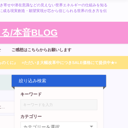
引き寄せや潜在意識などの見えない世界エネルギーの仕組みを知る
に成る現実創造・願望実現が芯から信じられる世界の生き方を伝
/本音BLOG
せ
ご感想はこちらからお願いします
のくに』 =ただいま大幅改革中につきSALE価格にて提供中★=
絞り込み検索
キーワード
にも
カテゴリー