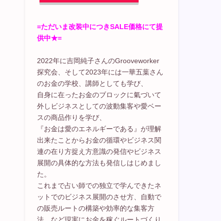
=ただいま改装中につきSALE価格にて提
供中★=
2022年に吉岡純子さんのGrooveworker
探究会、そして2023年には一華五葉さん
のお金の学校、講師としても学び、
自身に在ったお金のブロックに氣づいて
外しビジネスとしての波動集客や愛ベー
スの商品作りを学び、
『お金は愛のエネルギーである』が理解
出来たことからお金の循環やビジネス関
連の在り方捉え方意識の発信やビジネス
展開の具体的な方法も発信しはじめまし
た。
これまで占い師での独立で学んできたネ
ットでのビジネス展開のさせ方、自動で
の販売ルートの構築や効率的な集客方
法、など現実にお金を稼ぐルートづくり