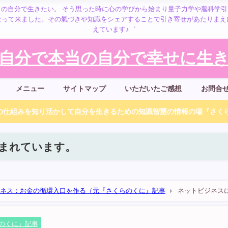
の自分で生きたい。 そう思った時に心の学びから始まり量子力学や脳科学
なって来ました。その氣づきや知識をシェアすることで引き寄せがあたりまえ
えています♪゛
自分で本当の自分で幸せに生きる
メニュー
サイトマップ
いただいたご感想
お問合
仕組みを知り活かして自分を生きるための知識智慧の情報の場『さくら
まれています。
ネス：お金の循環入口を作る（元『さくらのくに』記事
ネットビジネス
を★
のくに』記事