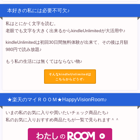
本好きの私には必要不可欠♪
私はとにかく文字を読む。
老眼でも文字を大きく出来るからkindleUnlimitedが大活用中♪
kindleUnlimitedは初回30日間無料体験が出来て、その後は月額
980円で読み放題♪
もう私の生活には無くてはならない物♪
そんなkindleUnlimitedは
こちらからどうぞ♪
★楽天のマイＲＯＯＭ★HappyVisionRoom♪
いまの私のお気に入りや買いたいチェック商品たち♪
私のお気に入りおすすめ商品たちが一覧で見られます＾＾