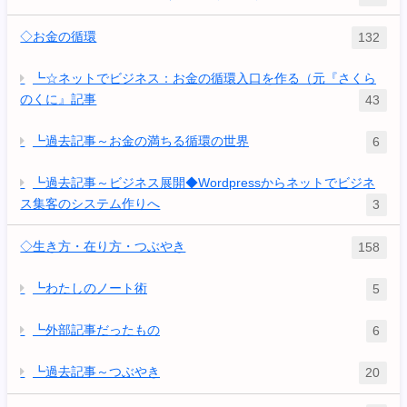
◇お金の循環
132
┗☆ネットでビジネス：お金の循環入口を作る（元『さくら
のくに』記事
43
┗過去記事～お金の満ちる循環の世界
6
┗過去記事～ビジネス展開◆Wordpressからネットでビジネ
ス集客のシステム作りへ
3
◇生き方・在り方・つぶやき
158
┗わたしのノート術
5
┗外部記事だったもの
6
┗過去記事～つぶやき
20