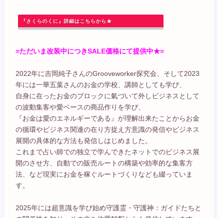
『さくらのくに』詳細はこちらから★
=ただいま改装中につきSALE価格にて提供中★=
2022年に吉岡純子さんのGrooveworker探究会、そして2023
年には一華五葉さんのお金の学校、講師としても学び、
自身に在ったお金のブロックに氣づいて外しビジネスとして
の波動集客や愛ベースの商品作りを学び、
『お金は愛のエネルギーである』が理解出来たことからお金
の循環やビジネス関連の在り方捉え方意識の発信やビジネス
展開の具体的な方法も発信しはじめました。
これまで占い師での独立で学んできたネットでのビジネス展
開のさせ方、自動での販売ルートの構築や効率的な集客方
法、など現実にお金を稼ぐルートづくりなども綴っていま
す。
2025年には超意識を学び始め守護霊・守護神：ガイドたちと