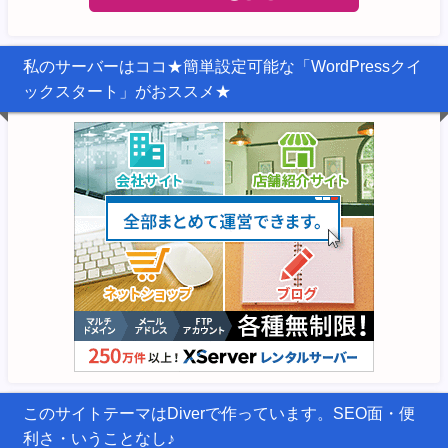
私のサーバーはココ★簡単設定可能な「WordPressクイ
ックスタート」がおススメ★
このサイトテーマはDiverで作っています。SEO面・便
利さ・いうことなし♪