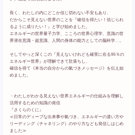
長く、わたしの内にどこか信じ切れない不安もあり、
だからこそ見えない世界のことを『確信を得たい！信じられ
るように成りたい！』と学び始めました。
エネルギーの世界量子力学、こころの世界心理学、意識の世
界潜在意識・超意識、人間の身体の能力としての脳科学…。
そしてやっと深くこの『見えないけれども確実に在る95％の
エネルギー世界』が理解できて肚落ちし、
確信を得て《本当の自分からの氣づきメッセージ》を伝え始
めました。
・わたしがわかる見えない世界エネルギーの仕組みを理解し
活用するための知識の発信
『さくらのくに』
≪日常のディープな出来事や氣づき、エネルギーの遣い方や
リーディング（チャネリング）のやり方なども発信しはじめ
ました≫