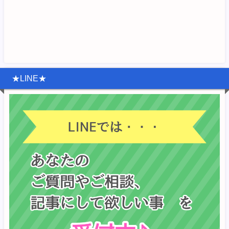
★LINE★