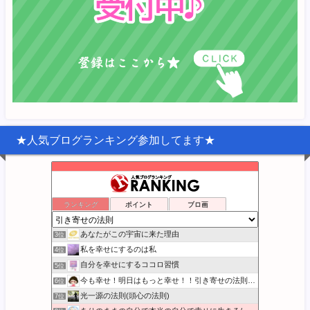
★人気ブログランキング参加してます★
宇宙の中心は『わたし』
ランキング
ポイント
ブロ画
1位
幸福への羅針盤
2位
あなたがこの宇宙に来た理由
3位
私を幸せにするのは私
4位
自分を幸せにするココロ習慣
5位
今も幸せ！明日はもっと幸せ！！引き寄せの法則実践日記
6位
光一源の法則(頭心の法則)
7位