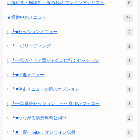
◇脳科学・脳診断・脳のお話 ブレインアナリスト
6
★提供中のメニュー
27
┗■セッションメニュー
2
┗━◎リーディング
1
┗━◎ガイドと繋がる会いに行くセッション
1
┗■伴走メニュー
1
┗■伴走メニューの追加オプション
1
┗━◎継続セッション 一ケ月LINEフォロー
1
┗■つながる瞑想無料公開中
2
┗■「響-Hibiki-」オンライン伝授
3