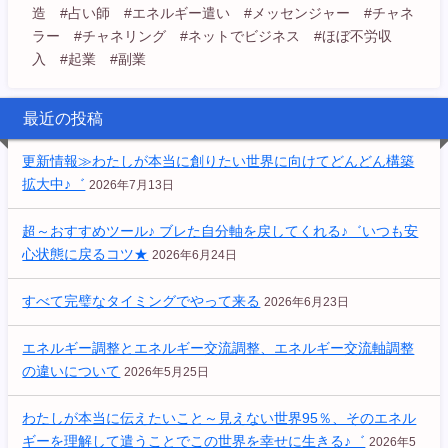
造 #占い師 #エネルギー遣い #メッセンジャー #チャネ
ラー #チャネリング #ネットでビジネス #ほぼ不労収
入 #起業 #副業
最近の投稿
更新情報≫わたしが本当に創りたい世界に向けてどんどん構築
拡大中♪゛
2026年7月13日
超～おすすめツール♪ ブレた自分軸を戻してくれる♪゛いつも安
心状態に戻るコツ★
2026年6月24日
すべて完璧なタイミングでやって来る
2026年6月23日
エネルギー調整とエネルギー交流調整、エネルギー交流軸調整
の違いについて
2026年5月25日
わたしが本当に伝えたいこと～見えない世界95％、そのエネル
ギーを理解して遣うことでこの世界を幸せに生きる♪゛
2026年5