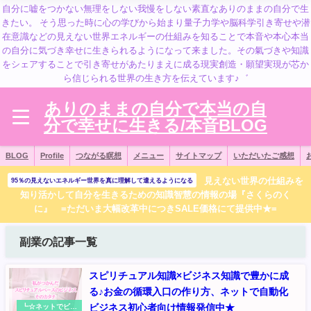
自分に嘘をつかない無理をしない我慢をしない素直なありのままの自分で生
きたい。 そう思った時に心の学びから始まり量子力学や脳科学引き寄せや潜
在意識などの見えない世界エネルギーの仕組みを知ることで本音や本心本当
の自分に気づき幸せに生きられるようになって来ました。その氣づきや知識
をシェアすることで引き寄せがあたりまえに成る現実創造・願望実現が芯か
ら信じられる世界の生き方を伝えています♪゛
ありのままの自分で本当の自
分で幸せに生きる/本音BLOG
BLOG
Profile
つながる瞑想
メニュー
サイトマップ
いただいたご感想
見えない世界の仕組みを
95％の見えないエネルギー世界を真に理解して遣えるようになる
知り活かして自分を生きるための知識智慧の情報の場『さくらのく
に』 =ただいま大幅改革中につきSALE価格にて提供中★=
副業の記事一覧
スピリチュアル知識×ビジネス知識で豊かに成
る♪お金の循環入口の作り方、ネットで自動化
ビジネス初心者向け情報発信中★
┗☆ネットでビジ