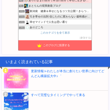
ありのままの自分で本当の自分で幸せに生きる/本音BLOG
8位
まとりんの現実創造ブログ
9位
新潟発 健康＆幸せになるコツ大公開！きらつや恵
10位
引き寄せの法則 信じたのに変わらない違和感が消える実践ガイド
11位
幸せマインドで人生は思い通り
12位
ありどころ
13位
このカテゴリを全て表示
宇宙の法則 エイブラハムのひと言解説
14位
参加する
音楽と宇宙とクッキング…
15位
このブログに投票する
いまよく読まれている記事
更新情報≫わたしが本当に創りたい世界に向けてど
んどん構築拡大中♪゛
すべて完璧なタイミングでやって来る