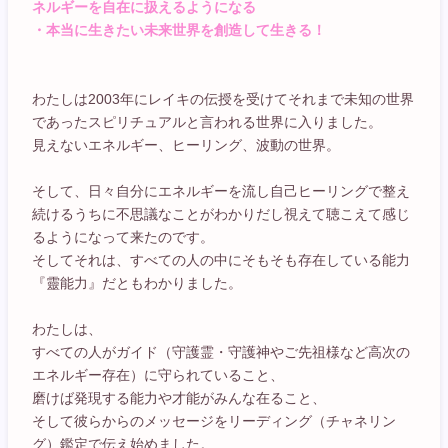
ネルギーを自在に扱えるようになる
・本当に生きたい未来世界を創造して生きる！
わたしは2003年にレイキの伝授を受けてそれまで未知の世界
であったスピリチュアルと言われる世界に入りました。
見えないエネルギー、ヒーリング、波動の世界。
そして、日々自分にエネルギーを流し自己ヒーリングで整え
続けるうちに不思議なことがわかりだし視えて聴こえて感じ
るようになって来たのです。
そしてそれは、すべての人の中にそもそも存在している能力
『靈能力』だともわかりました。
わたしは、
すべての人がガイド（守護霊・守護神やご先祖様など高次の
エネルギー存在）に守られていること、
磨けば発現する能力や才能がみんな在ること、
そして彼らからのメッセージをリーディング（チャネリン
グ）鑑定で伝え始めました。