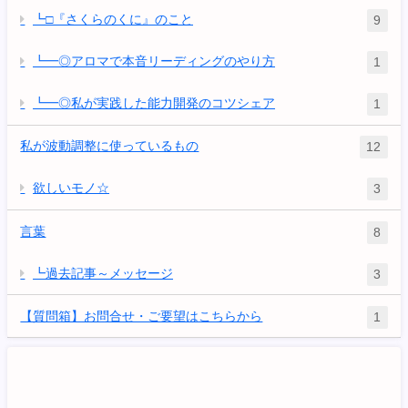
┗□『さくらのくに』のこと
9
┗━◎アロマで本音リーディングのやり方
1
┗━◎私が実践した能力開発のコツシェア
1
私が波動調整に使っているもの
12
欲しいモノ☆
3
言葉
8
┗過去記事～メッセージ
3
【質問箱】お問合せ・ご要望はこちらから
1