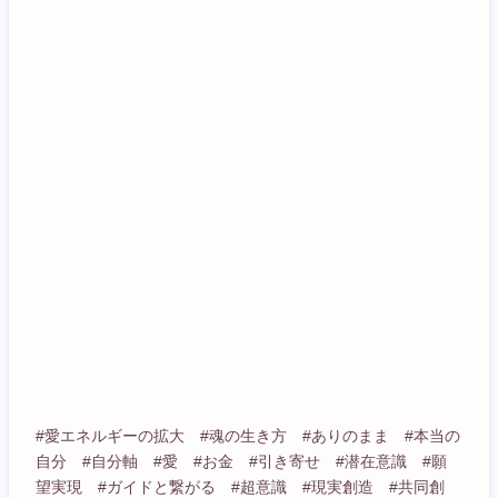
#愛エネルギーの拡大 #魂の生き方 #ありのまま #本当の
自分 #自分軸 #愛 #お金 #引き寄せ #潜在意識 #願
望実現 #ガイドと繋がる #超意識 #現実創造 #共同創