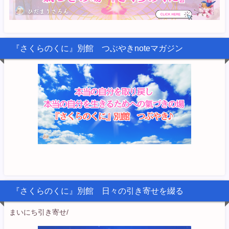
『さくらのくに』別館 つぶやきnoteマガジン
『さくらのくに』別館 日々の引き寄せを綴る
まいにち引き寄せ/