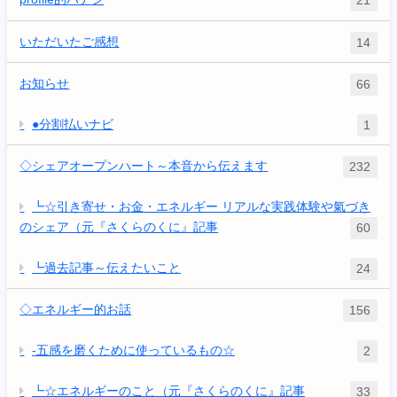
21
いただいたご感想
14
お知らせ
66
●分割払いナビ
1
◇シェアオープンハート～本音から伝えます
232
┗☆引き寄せ・お金・エネルギー リアルな実践体験や氣づき
のシェア（元『さくらのくに』記事
60
┗過去記事～伝えたいこと
24
◇エネルギー的お話
156
-五感を磨くために使っているもの☆
2
┗☆エネルギーのこと（元『さくらのくに』記事
33