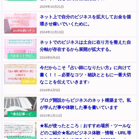
ネス：お金の循環
2025年10月21日
入口を作る（元
『さくらのくに』
ネット上で自分のビジネスを拡大してお金を循
記事
環させ稼いでいくために。
profile的ハナシ
2024年11月13日
ネットでのビジネスは土台に在り方を整えた自
分軸が存在するから展開が拡大する。
┗☆ネットでビジ
2024年6月4日
ネス：お金の循環
入口を作る（元
今だからこそ『占い師になりたい方』に向けて
『さくらのくに』
書く！！→必要なコツ・秘訣とともに一番大切
記事
なことを伝えていきます♪
お知らせ
2024年4月5日
ブログ開設からビジネスのネット構築まで。私
が学んだ事や体験した事を書いています
┗過去記事～ビジ
2021年1月11日
ネス展開◆Wordp
ressからネットで
★私が使ったところ：おすすめ場所・ツールな
ビジネス集客のシ
どのご紹介★私のビジネス体験・情報・URL等
ステム作りへ