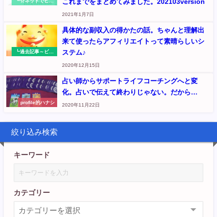
これまでをまとめてみました。202103version
┗☆ネットでビジ
ネス：お金の循環
2021年1月7日
入口を作る（元
『さくらのくに』
具体的な副収入の得かたの話。ちゃんと理解出
記事
来て使ったらアフィリエイトって素晴らしいシ
ステム♪
┗過去記事～ビジ
ネス展開◆Wordp
2020年12月15日
ressからネットで
ビジネス集客のシ
占い師からサポートライフコーチングへと変
ステム作りへ
化。占いで伝えて終わりじゃない。だから…
profile的ハナシ
2020年11月22日
絞り込み検索
キーワード
カテゴリー