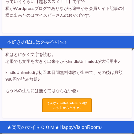
っていうくらい【超おススメ！！】です^^
私がWordpressブログでありながら途中から会員サイト記事の仕
様に出来たのはマイスピーさんのおかげです♪
本好きの私には必要不可欠♪
私はとにかく文字を読む。
老眼でも文字を大きく出来るからkindleUnlimitedが大活用中♪
kindleUnlimitedは初回30日間無料体験が出来て、その後は月額
980円で読み放題♪
もう私の生活には無くてはならない物♪
そんなkindleUnlimitedは
こちらからどうぞ♪
★楽天のマイＲＯＯＭ★HappyVisionRoom♪