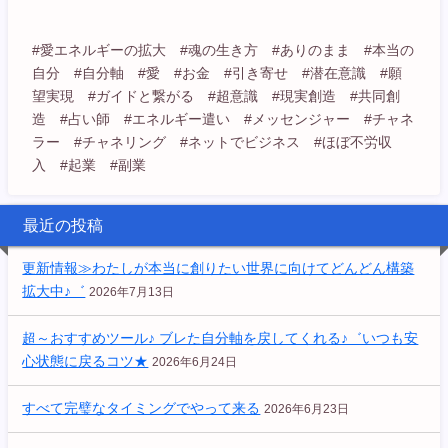
#愛エネルギーの拡大 #魂の生き方 #ありのまま #本当の
自分 #自分軸 #愛 #お金 #引き寄せ #潜在意識 #願
望実現 #ガイドと繋がる #超意識 #現実創造 #共同創
造 #占い師 #エネルギー遣い #メッセンジャー #チャネ
ラー #チャネリング #ネットでビジネス #ほぼ不労収
入 #起業 #副業
最近の投稿
更新情報≫わたしが本当に創りたい世界に向けてどんどん構築
拡大中♪゛
2026年7月13日
超～おすすめツール♪ ブレた自分軸を戻してくれる♪゛いつも安
心状態に戻るコツ★
2026年6月24日
すべて完璧なタイミングでやって来る
2026年6月23日