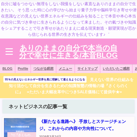
自分に嘘をつかない無理をしない我慢をしない素直なありのままの自分で生
きたい。 そう思った時に心の学びから始まり量子力学や脳科学引き寄せや潜
在意識などの見えない世界エネルギーの仕組みを知ることで本音や本心本当
の自分に気づき幸せに生きられるようになって来ました。その氣づきや知識
をシェアすることで引き寄せがあたりまえに成る現実創造・願望実現が芯か
ら信じられる世界の生き方を伝えています♪゛
ありのままの自分で本当の自
分で幸せに生きる/本音BLOG
BLOG
Profile
つながる瞑想
メニュー
サイトマップ
いただいたご感想
見えない世界の仕組みを
95％の見えないエネルギー世界を真に理解して遣えるようになる
知り活かして自分を生きるための知識智慧の情報の場『さくらのく
に』 =ただいま大幅改革中につきSALE価格にて提供中★=
ネットビジネスの記事一覧
《新たなる進路へ》 手放しとステージチェン
ジ。これからの内容や方向性について。
┗□『さくらのく
2026年3月24日