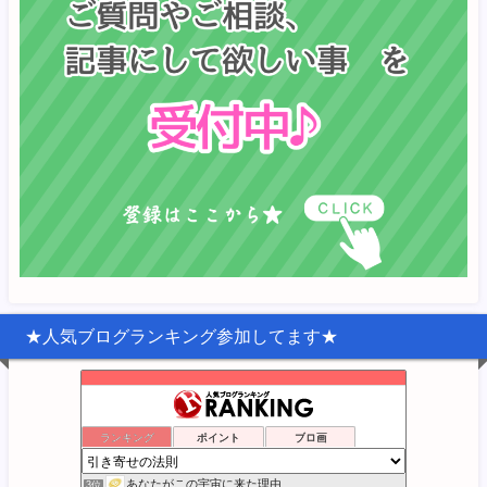
★人気ブログランキング参加してます★
宇宙の中心は『わたし』
ランキング
ポイント
ブロ画
1位
幸福への羅針盤
2位
あなたがこの宇宙に来た理由
3位