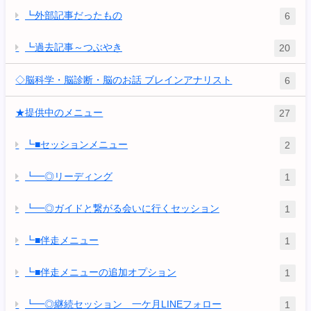
┗外部記事だったもの
6
┗過去記事～つぶやき
20
◇脳科学・脳診断・脳のお話 ブレインアナリスト
6
★提供中のメニュー
27
┗■セッションメニュー
2
┗━◎リーディング
1
┗━◎ガイドと繋がる会いに行くセッション
1
┗■伴走メニュー
1
┗■伴走メニューの追加オプション
1
┗━◎継続セッション 一ケ月LINEフォロー
1