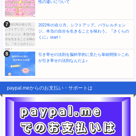
性の違いについて
2022年の在り方。シフトアップ。パラレルチェン
ジ。本当の自分を生きることを味わう。『さくらの
くに』start！
引き寄せの法則を脳科学的に見たら単純明快☆これ
が引き寄せの法則なんだよ♪
paypal.meからのお支払い・サポートは