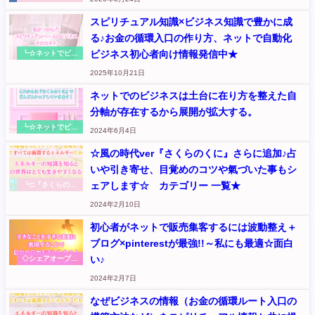
に』のこと
スピリチュアル知識×ビジネス知識で豊かに成
る♪お金の循環入口の作り方、ネットで自動化
ビジネス初心者向け情報発信中★
┗☆ネットでビジ
ネス：お金の循環
2025年10月21日
入口を作る（元
『さくらのくに』
ネットでのビジネスは土台に在り方を整えた自
記事
分軸が存在するから展開が拡大する。
┗☆ネットでビジ
2024年6月4日
ネス：お金の循環
入口を作る（元
☆風の時代ver『さくらのくに』さらに追加♪占
『さくらのくに』
いや引き寄せ、目覚めのコツや氣づいた事もシ
記事
ェアします☆ カテゴリー 一覧★
┗□『さくらのく
に』のこと
2024年2月10日
初心者がネットで販売集客するには波動整え＋
ブログ×pinterestが最強!!～私にも最適☆面白
い♪
◇シェアオープン
ハート～本音から
2024年2月7日
伝えます
なぜビジネスの情報（お金の循環ルート入口の