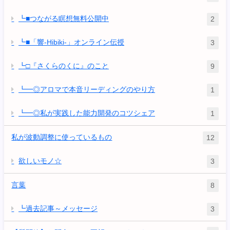
┗■つながる瞑想無料公開中
2
┗■「響-Hibiki-」オンライン伝授
3
┗□『さくらのくに』のこと
9
┗━◎アロマで本音リーディングのやり方
1
┗━◎私が実践した能力開発のコツシェア
1
私が波動調整に使っているもの
12
欲しいモノ☆
3
言葉
8
┗過去記事～メッセージ
3