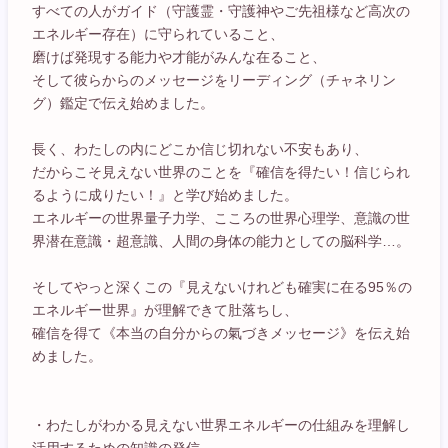
すべての人がガイド（守護霊・守護神やご先祖様など高次の
エネルギー存在）に守られていること、
磨けば発現する能力や才能がみんな在ること、
そして彼らからのメッセージをリーディング（チャネリン
グ）鑑定で伝え始めました。
長く、わたしの内にどこか信じ切れない不安もあり、
だからこそ見えない世界のことを『確信を得たい！信じられ
るように成りたい！』と学び始めました。
エネルギーの世界量子力学、こころの世界心理学、意識の世
界潜在意識・超意識、人間の身体の能力としての脳科学…。
そしてやっと深くこの『見えないけれども確実に在る95％の
エネルギー世界』が理解できて肚落ちし、
確信を得て《本当の自分からの氣づきメッセージ》を伝え始
めました。
・わたしがわかる見えない世界エネルギーの仕組みを理解し
活用するための知識の発信