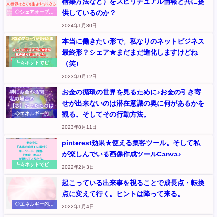
構築方法など）をスピリチュアル情報と共に提
供しているのか？
◇シェアオープン
ハート～本音から
2024年1月30日
伝えます
本当に働きたい形で。私なりのネットビジネス
最終形？シェア★まだまだ進化しますけどね
（笑）
┗☆ネットでビジ
ネス：お金の循環
2023年9月12日
入口を作る（元
『さくらのくに』
お金の循環の世界を見るために♪お金の引き寄
記事
せが出来ないのは潜在意識の奥に何があるかを
観る。そしてその行動方法。
◇エネルギー的お
話
2023年8月11日
pinterest効果★使える集客ツール。そして私
が楽しんでいる画像作成ツールCanva♪
┗☆ネットでビジ
2022年2月3日
ネス：お金の循環
入口を作る（元
起こっている出来事を視ることで成長点・転換
『さくらのくに』
点に変えて行く。ヒントは降って来る。
記事
◇エネルギー的お
2022年1月4日
話