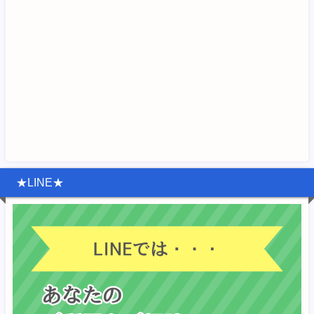
★LINE★