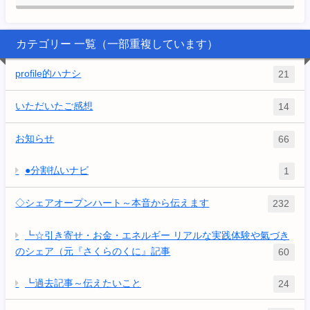
カテゴリー 一覧（一部重複しています）
profile的ハナシ
21
いただいたご感想
14
お知らせ
66
●分割払いナビ
1
◇シェアオープンハート～本音から伝えます
232
┗☆引き寄せ・お金・エネルギー リアルな実践体験や氣づき
のシェア（元『さくらのくに』記事
60
┗過去記事～伝えたいこと
24