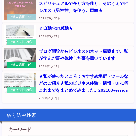
スピリチュアルで在り方を作り、そのうえでビ
ジネス（男性性）を使う。両輪★
┗過去記事～つぶ
2021年9月26日
やき
☆自動化の感動★
2021年3月21日
┗☆ネットでビジ
ネス：お金の循環
ブログ開設からビジネスのネット構築まで。私
入口を作る（元
『さくらのくに』
が学んだ事や体験した事を書いています
記事
┗過去記事～ビジ
2021年1月11日
ネス展開◆Wordp
ressからネットで
★私が使ったところ：おすすめ場所・ツールな
ビジネス集客のシ
どのご紹介★私のビジネス体験・情報・URL等
ステム作りへ
これまでをまとめてみました。202103version
┗☆ネットでビジ
ネス：お金の循環
2021年1月7日
入口を作る（元
『さくらのくに』
記事
絞り込み検索
キーワード