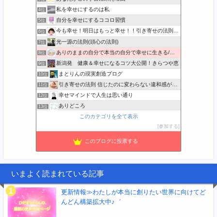
私を幸せにするのは私
4位
自分を幸せにするココロ習慣
5位
今も幸せ！明日はもっと幸せ！！引き寄せの法則実践日記
6位
光一源の法則(頭心の法則)
7位
ありのままの自分で本当の自分で幸せに生きる/本音BLOG
8位
新潟発 健康＆幸せになるコツ大公開！きらつや恵
9位
まとりんの現実創造ブログ
10位
引き寄せの法則 信じたのに変わらない違和感が消える実践ガイド
11位
幸せマインドで人生は思い通り
12位
ありどころ
13位
このカテゴリを全て表示
宇宙の法則 エイブラハムのひと言解説
14位
参加する
音楽と宇宙とクッキング…
15位
このブログに投票する
いまよく読まれている記事
更新情報≫わたしが本当に創りたい世界に向けてど
んどん構築拡大中♪゛