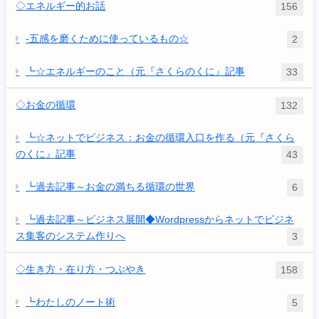
◇エネルギー的お話
156
-五感を磨くために使っているもの☆
2
┗☆エネルギーのこと（元『さくらのくに』記事
33
◇お金の循環
132
┗☆ネットでビジネス：お金の循環入口を作る（元『さくら
のくに』記事
43
┗過去記事～お金の満ちる循環の世界
6
┗過去記事～ビジネス展開◆Wordpressからネットでビジネ
ス集客のシステム作りへ
3
◇生き方・在り方・つぶやき
158
┗わたしのノート術
5