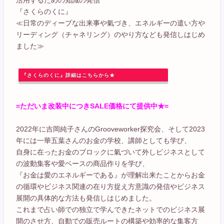
『さくらのくに』
≪日常のディープな出来事や氣づき、エネルギーの遣い方や
リーディング（チャネリング）のやり方なども発信しはじめ
ました≫
『さくらのくに』詳細はこちらから★
=ただいま改装中につきSALE価格にて提供中★=
2022年に吉岡純子さんのGrooveworker探究会、そして2023
年には一華五葉さんのお金の学校、講師としても学び、
自身に在ったお金のブロックに氣づいて外しビジネスとして
の波動集客や愛ベースの商品作りを学び、
『お金は愛のエネルギーである』が理解出来たことからお金
の循環やビジネス関連の在り方捉え方意識の発信やビジネス
展開の具体的な方法も発信しはじめました。
これまで占い師での独立で学んできたネットでのビジネス展
開のさせ方、自動での販売ルートの構築や効率的な集客方