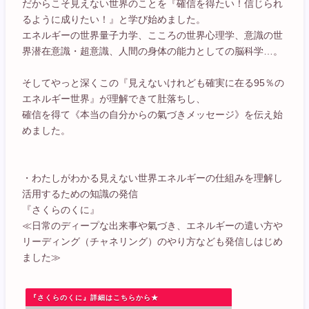
だからこそ見えない世界のことを『確信を得たい！信じられ
るように成りたい！』と学び始めました。
エネルギーの世界量子力学、こころの世界心理学、意識の世
界潜在意識・超意識、人間の身体の能力としての脳科学…。
そしてやっと深くこの『見えないけれども確実に在る95％の
エネルギー世界』が理解できて肚落ちし、
確信を得て《本当の自分からの氣づきメッセージ》を伝え始
めました。
・わたしがわかる見えない世界エネルギーの仕組みを理解し
活用するための知識の発信
『さくらのくに』
≪日常のディープな出来事や氣づき、エネルギーの遣い方や
リーディング（チャネリング）のやり方なども発信しはじめ
ました≫
『さくらのくに』詳細はこちらから★