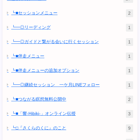
┗■セッションメニュー
2
┗━◎リーディング
1
┗━◎ガイドと繋がる会いに行くセッション
1
┗■伴走メニュー
1
┗■伴走メニューの追加オプション
1
┗━◎継続セッション 一ケ月LINEフォロー
1
┗■つながる瞑想無料公開中
2
┗■「響-Hibiki-」オンライン伝授
3
┗□『さくらのくに』のこと
9