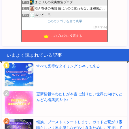
まとりんの現実創造ブログ
11位
引き寄せの法則 信じたのに変わらない違和感が消える実践ガイド
12位
ありどころ
13位
このカテゴリを全て表示
宇宙の法則 エイブラハムのひと言解説
14位
参加する
音楽と宇宙とクッキング…
15位
このブログに投票する
いまよく読まれている記事
すべて完璧なタイミングでやって来る
更新情報≫わたしが本当に創りたい世界に向けてど
んどん構築拡大中♪゛
転換。ブーストスタートします。ガイドと繋がり素
晴らしい世界を感じながら生きるために。支援して