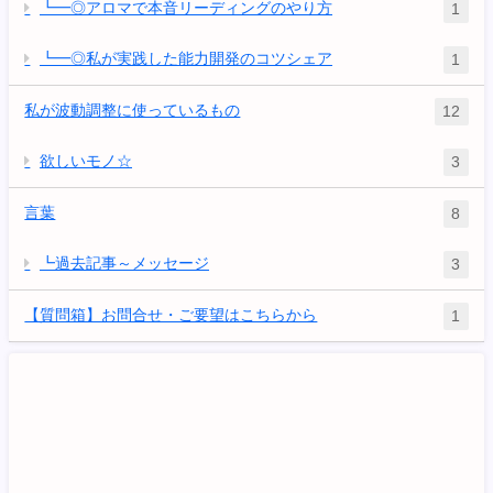
┗━◎アロマで本音リーディングのやり方
1
┗━◎私が実践した能力開発のコツシェア
1
私が波動調整に使っているもの
12
欲しいモノ☆
3
言葉
8
┗過去記事～メッセージ
3
【質問箱】お問合せ・ご要望はこちらから
1