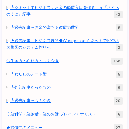
┗☆ネットでビジネス：お金の循環入口を作る（元『さくら
のくに』記事
43
┗過去記事～お金の満ちる循環の世界
6
┗過去記事～ビジネス展開◆Wordpressからネットでビジネ
ス集客のシステム作りへ
3
◇生き方・在り方・つぶやき
158
┗わたしのノート術
5
┗外部記事だったもの
6
┗過去記事～つぶやき
20
◇脳科学・脳診断・脳のお話 ブレインアナリスト
6
★提供中のメニュー
27