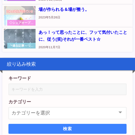
金・エネルギー リ
アルな実践体験や
場が作られる＆場が整う。
氣づきのシェア
（元『さくらのく
2023年5月26日
に』記事
◇シェアオープン
ハート～本音から
あっ！って思ったことに、フッて気付いたこと
伝えます
に、従う(笑)それが一番ベスト☆
┗過去記事～つぶ
2020年11月7日
やき
絞り込み検索
キーワード
カテゴリー
検索