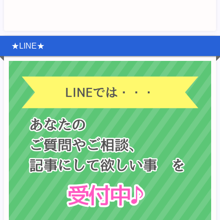
★LINE★