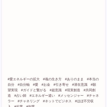
#愛エネルギーの拡大 #魂の生き方 #ありのまま #本当の
自分 #自分軸 #愛 #お金 #引き寄せ #潜在意識 #願
望実現 #ガイドと繋がる #超意識 #現実創造 #共同創
造 #占い師 #エネルギー遣い #メッセンジャー #チャネ
ラー #チャネリング #ネットでビジネス #ほぼ不労収
入 #起業 #副業