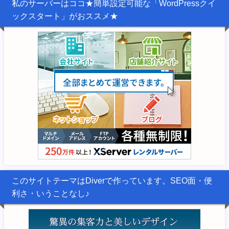
私のサーバーはココ★簡単設定可能な「WordPressクイ
ックスタート」がおススメ★
このサイトテーマはDiverで作っています。SEO面・便
利さ・いうことなし♪