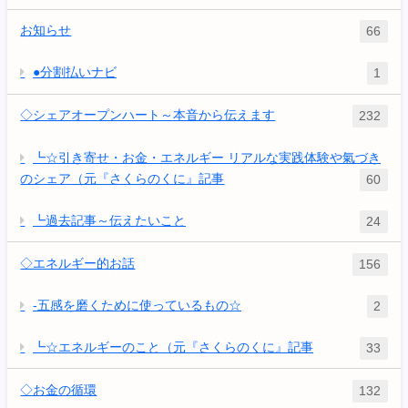
お知らせ
66
●分割払いナビ
1
◇シェアオープンハート～本音から伝えます
232
┗☆引き寄せ・お金・エネルギー リアルな実践体験や氣づき
のシェア（元『さくらのくに』記事
60
┗過去記事～伝えたいこと
24
◇エネルギー的お話
156
-五感を磨くために使っているもの☆
2
┗☆エネルギーのこと（元『さくらのくに』記事
33
◇お金の循環
132