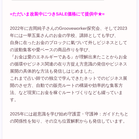
=ただいま改装中につきSALE価格にて提供中★=
2022年に吉岡純子さんのGrooveworker探究会、そして2023
年には一華五葉さんのお金の学校、講師としても学び、
自身に在ったお金のブロックに氣づいて外しビジネスとして
の波動集客や愛ベースの商品作りを学び、
『お金は愛のエネルギーである』が理解出来たことからお金
の循環やビジネス関連の在り方捉え方意識の発信やビジネス
展開の具体的な方法も発信しはじめました。
これまで占い師での独立で学んできたネットでのビジネス展
開のさせ方、自動での販売ルートの構築や効率的な集客方
法、など現実にお金を稼ぐルートづくりなども綴っていま
す。
2025年には超意識を学び始め守護霊・守護神：ガイドたちと
の関係性を知り、その立ち位置解釈からも発信しています。