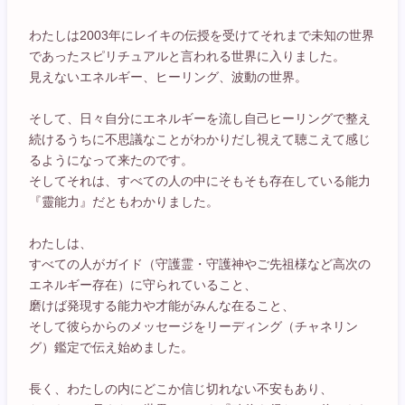
わたしは2003年にレイキの伝授を受けてそれまで未知の世界
であったスピリチュアルと言われる世界に入りました。
見えないエネルギー、ヒーリング、波動の世界。
そして、日々自分にエネルギーを流し自己ヒーリングで整え
続けるうちに不思議なことがわかりだし視えて聴こえて感じ
るようになって来たのです。
そしてそれは、すべての人の中にそもそも存在している能力
『靈能力』だともわかりました。
わたしは、
すべての人がガイド（守護霊・守護神やご先祖様など高次の
エネルギー存在）に守られていること、
磨けば発現する能力や才能がみんな在ること、
そして彼らからのメッセージをリーディング（チャネリン
グ）鑑定で伝え始めました。
長く、わたしの内にどこか信じ切れない不安もあり、