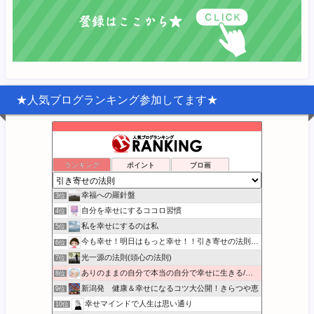
★人気ブログランキング参加してます★
宇宙の中心は『わたし』
ランキング
ポイント
ブロ画
1位
あなたがこの宇宙に来た理由
2位
幸福への羅針盤
3位
自分を幸せにするココロ習慣
4位
私を幸せにするのは私
5位
今も幸せ！明日はもっと幸せ！！引き寄せの法則実践日記
6位
光一源の法則(頭心の法則)
7位
ありのままの自分で本当の自分で幸せに生きる/本音BLOG
8位
新潟発 健康＆幸せになるコツ大公開！きらつや恵
9位
幸せマインドで人生は思い通り
10位