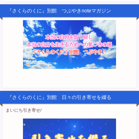
『さくらのくに』別館 つぶやきnoteマガジン
『さくらのくに』別館 日々の引き寄せを綴る
まいにち引き寄せ/