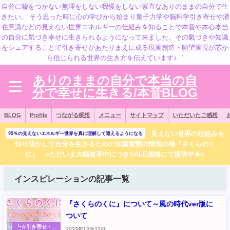
自分に嘘をつかない無理をしない我慢をしない素直なありのままの自分で生
きたい。 そう思った時に心の学びから始まり量子力学や脳科学引き寄せや潜
在意識などの見えない世界エネルギーの仕組みを知ることで本音や本心本当
の自分に気づき幸せに生きられるようになって来ました。その氣づきや知識
をシェアすることで引き寄せがあたりまえに成る現実創造・願望実現が芯か
ら信じられる世界の生き方を伝えています♪゛
ありのままの自分で本当の自
分で幸せに生きる/本音BLOG
BLOG
Profile
つながる瞑想
メニュー
サイトマップ
いただいたご感想
見えない世界の仕組みを
95％の見えないエネルギー世界を真に理解して遣えるようになる
知り活かして自分を生きるための知識智慧の情報の場『さくらのく
に』 =ただいま大幅改革中につきSALE価格にて提供中★=
インスピレーションの記事一覧
『さくらのくに』について～風の時代ver版に
ついて
┗☆引き寄せ・お
2023年12月22日