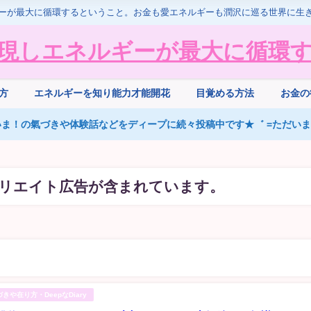
ーが最大に循環するということ。お金も愛エネルギーも潤沢に巡る世界に生
現しエネルギーが最大に循環
方
エネルギーを知り能力才能開花
目覚める方法
お金の
ま！の氣づきや体験話などをディープに続々投稿中です★゛ =ただいまS
リエイト広告が含まれています。
や在り方・DeepなDiary