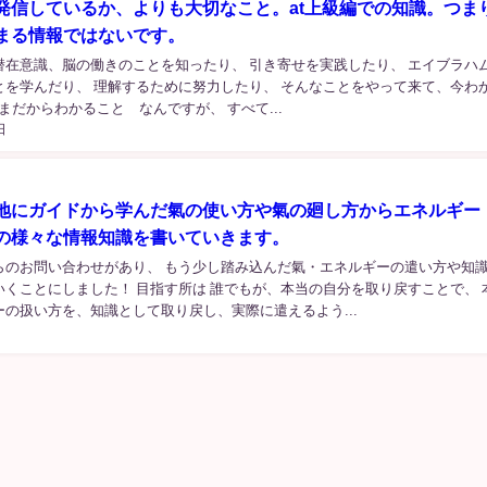
発信しているか、よりも大切なこと。at上級編での知識。つま
まる情報ではないです。
潜在意識、脳の働きのことを知ったり、 引き寄せを実践したり、 エイブラハ
とを学んだり、 理解するために努力したり、 そんなことをやって来て、今わ
いまだからわかること なんですが、 すべて...
日
地にガイドから学んだ氣の使い方や氣の廻し方からエネルギー
の様々な情報知識を書いていきます。
らのお問い合わせがあり、 もう少し踏み込んだ氣・エネルギーの遣い方や知
いくことにしました！ 目指す所は 誰でもが、本当の自分を取り戻すことで、 
の扱い方を、知識として取り戻し、実際に遣えるよう...