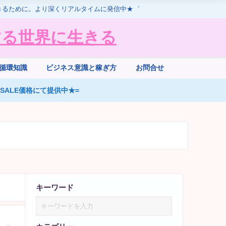
きるために。より深くリアルタイムに発信中★゛
する世界に生きる
循環知識
ビジネス意識と稼ぎ方
お問合せ
ALE価格にて提供中★=
キーワード