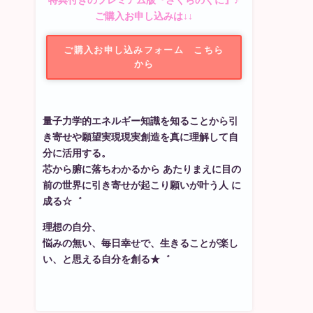
特典付きのプレミアム版『さくらのくに』♪
ご購入お申し込みは↓↓
ご購入お申し込みフォーム こちら
から
量子力学的エネルギー知識を知ることから引
き寄せや願望実現現実創造を真に理解して自
分に活用する。
芯から腑に落ちわかるから あたりまえに目の
前の世界に引き寄せが起こり願いが叶う人 に
成る☆゛
理想の自分、
悩みの無い、毎日幸せで、生きることが楽し
い、と思える自分を創る★゛