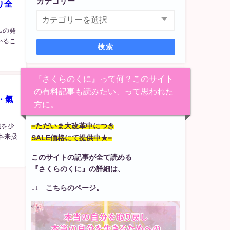
カテゴリー
り全
ムの発
かるこ
検索
『さくらのくに』って何？このサイト
の有料記事も読みたい、って思われた
・氣
方に。
=ただいま大改革中につき
識を少
本来扱
SALE価格にて提供中★=
このサイトの記事が全て読める
『さくらのくに』の詳細は、
↓↓ こちらのページ。