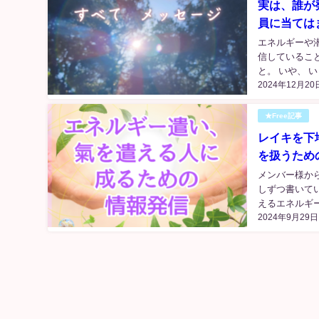
実は、誰が
員に当ては
エネルギーや
信しているこ
と。 いや、 
2024年12月20
★Free記事
レイキを下
を扱うため
メンバー様か
しずつ書いて
えるエネルギー
2024年9月29日