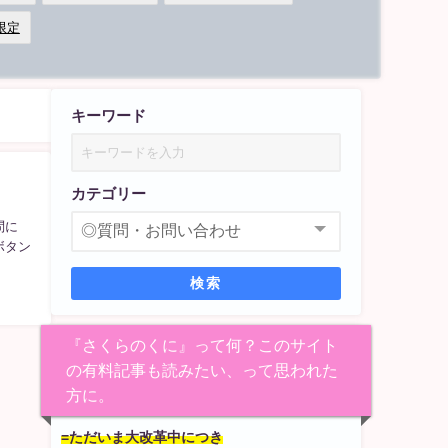
限定
キーワード
カテゴリー
問に
ボタン
検索
『さくらのくに』って何？このサイト
の有料記事も読みたい、って思われた
方に。
=ただいま大改革中につき