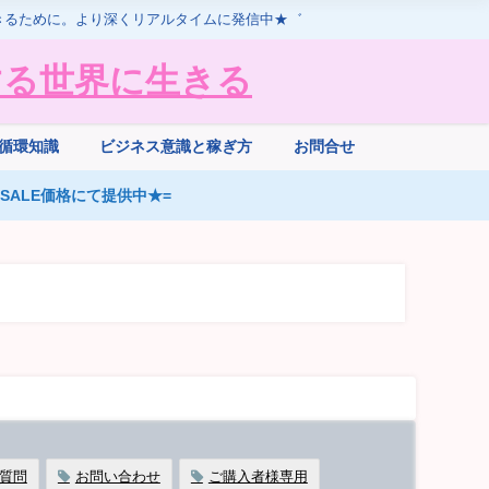
きるために。より深くリアルタイムに発信中★゛
する世界に生きる
循環知識
ビジネス意識と稼ぎ方
お問合せ
ALE価格にて提供中★=
質問
お問い合わせ
ご購入者様専用