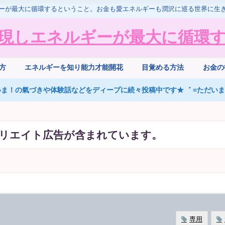
ーが最大に循環するということ。お金も愛エネルギーも潤沢に巡る世界に生
現しエネルギーが最大に循環
方
エネルギーを知り能力才能開花
目覚める方法
お金の
ま！の氣づきや体験話などをディープに続々投稿中です★゛ =ただいまS
リエイト広告が含まれています。
専用