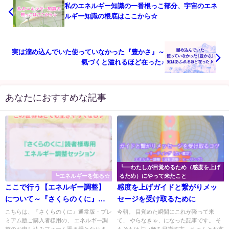
私のエネルギー知識の一番根っこ部分、宇宙のエネ
ルギー知識の根底はここから☆
実は溜め込んでいた使っていなかった『豊かさ』～
氣づくと溢れるほど在った♪
あなたにおすすめな記事
┗━わたしが目覚めるため（感度を上げ
┗エネルギーを知る☆
るため）にやって来たこと
ここで行う【エネルギー調整】
感度を上げガイドと繋がりメッ
について～『さくらのくに』メ
セージを受け取るために
ンバー様専用エネルギー調整お
こちらは、『さくらのくに』通常版・プレ
今朝。 目覚めた瞬間にこれが降って来
ミアム版ご購入者様用の、 エネルギー調
て、 やらなきゃ、になった記事です。 そ
申し込みフォームはこちらから
整のお申し込みフォーム置き場となりま
もそもは占い師を目指す方、ちゃんとお客