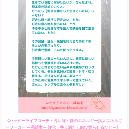
《ハッピーライフコーチ・占い師・愛のエネルギー拡大エネルギ
ーワーカー ～満結実～ 浄化し整え満たし結び実らせるひと～》