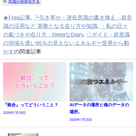
意識が現実化する
★Free記事
,
┗引き寄せ・潜在意識の書き換え・超意
識の活用など 基盤となる在り方や知識
,
・私の日々
の氣づきや在り方・DeepなDiary
,
◇ガイド・超意識
の領域を遣い95％の見えないエネルギー世界から動
かす
の関連記事
『統合』ってどういうこと？
AIデータの場所と魂のデータの
場所。
2026年7月18日
2026年7月15日