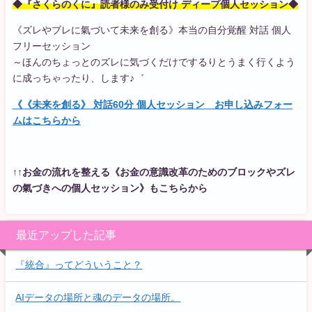
◆『さくらのくに』読者様のみ受付け ディープ個人セッション◆
《ズレやブレに氣づいて未来を創る》本当の自分覚醒 対話 個人
フリーセッション
～ほんのちょっとのズレに気づくだけでするりとうまく行くよう
に成っちゃったり、します♪゛
《《未来を創る》 対話60分 個人セッション お申し込みフォー
ムはこちらから
↑↑お金の流れを整える《お金の意識改革のためのブロックやズレ
の氣づきへの個人セッション》もこちらから
最近アップした記事
『統合』ってどういうこと？
AIデータの場所と魂のデータの場所。