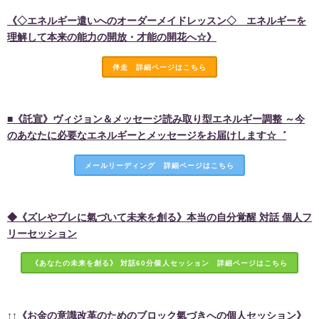
《◇エネルギー遣いへのオーダーメイドレッスン◇ エネルギーを
理解して本来の能力の開放・才能の開花へ☆》
伴走 詳細ページはこちら
■《託宣》ヴィジョン＆メッセージ読み取り型エネルギー調整 ～今
のあなたに必要なエネルギーとメッセージをお届けします☆゛
メールリーディング 詳細ページはこちら
◆《ズレやブレに氣づいて未来を創る》本当の自分覚醒 対話 個人フ
リーセッション
《あなたの未来を創る》 対話60分個人セッション 詳細ページはこちら
↑↑《お金の意識改革のためのブロック氣づきへの個人セッション》