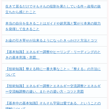
生きて居るだけでそもそもの役割を果たしている件～叔母の旅
立ちから感じたこと
本当の自分を生きることはガイドや超意識と繋がり本来の能力
を発揮して生きること
お金の引き寄せが出来るようになったきっかけと方法とコツ
【基本知識】エネルギー調整やヒーリング・リーディングのと
きの基本意識・意図。
【技術知識】整える時に一番大事なこと～『整える』の方法に
ついて
【技術知識】エネルギー調整とエネルギー交流調整とエネルギ
ー交流軸調整の違い。またその遣い方・コツと意図
【基本中の基本知識】そもそも宇宙は愛である、ということの
理解について。