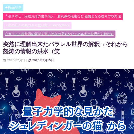
★Free記事
┗引き寄せ・潜在意識の書き換え・超意識の活用など 基盤となる在り方や知識
・私の日々の氣づきや在り方・DeepなDiary
◇ガイド・超意識の領域を遣い95％の見えないエネルギー世界から動かす
突然に理解出来たパラレル世界の解釈→それから
怒涛の情報の洪水（笑
2025年7月1日
2026年3月15日