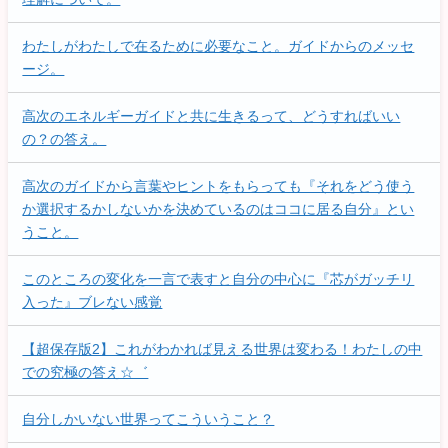
わたしがわたしで在るために必要なこと。ガイドからのメッセ
ージ。
高次のエネルギーガイドと共に生きるって、どうすればいい
の？の答え。
高次のガイドから言葉やヒントをもらっても『それをどう使う
か選択するかしないかを決めているのはココに居る自分』とい
うこと。
このところの変化を一言で表すと自分の中心に『芯がガッチリ
入った』ブレない感覚
【超保存版2】これがわかれば見える世界は変わる！わたしの中
での究極の答え☆゛
自分しかいない世界ってこういうこと？