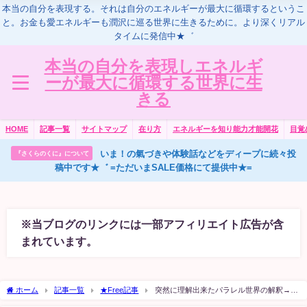
本当の自分を表現する。それは自分のエネルギーが最大に循環するというこ
と。お金も愛エネルギーも潤沢に巡る世界に生きるために。より深くリアル
タイムに発信中★゛
本当の自分を表現しエネルギ
ーが最大に循環する世界に生
きる
HOME
記事一覧
サイトマップ
在り方
エネルギーを知り能力才能開花
目覚
いま！の氣づきや体験話などをディープに続々投
『さくらのくに』について
稿中です★゛ =ただいまSALE価格にて提供中★=
※当ブログのリンクには一部アフィリエイト広告が含
まれています。
ホーム
記事一覧
★Free記事
突然に理解出来たパラレル世界の解釈→そ
れから怒涛の情報の洪水（笑