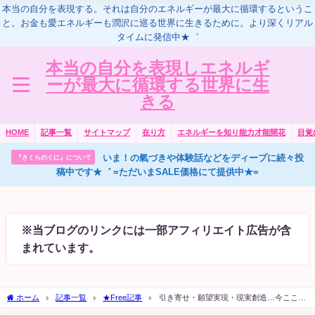
本当の自分を表現する。それは自分のエネルギーが最大に循環するというこ
と。お金も愛エネルギーも潤沢に巡る世界に生きるために。より深くリアル
タイムに発信中★゛
本当の自分を表現しエネルギ
ーが最大に循環する世界に生
きる
HOME
記事一覧
サイトマップ
在り方
エネルギーを知り能力才能開花
目覚
いま！の氣づきや体験話などをディープに続々投
『さくらのくに』について
稿中です★゛ =ただいまSALE価格にて提供中★=
※当ブログのリンクには一部アフィリエイト広告が含
まれています。
ホーム
記事一覧
★Free記事
引き寄せ・願望実現・現実創造…今ここで
幸せに生きるために本当に大事なことは。