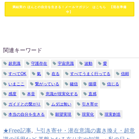
満結実の ほんとの自分を生きる！メールマガジン はこちら 【現在準備
中】
関連キーワード
超意識
守護存在
宇宙意識
波動
愛
すべてOK
氣
在る
すべてうまく行ってる
信頼
いまここ
繋がっている
確信
循環
信じる
感度
本音
意識が現実化する
直感
ガイドとの繋がり
ムダは無い
引き寄せ
本当の自分を生きる
願望実現
現実化
現実創造
★Free記事
,
┗引き寄せ・潜在意識の書き換え・超意