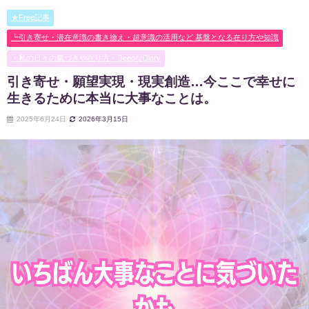
★Free記事
┗引き寄せ・潜在意識の書き換え・超意識の活用など 基盤となる在り方や知識
・私の日々の氣づきや在り方・DeepなDiary
引き寄せ・願望実現・現実創造…今ここで幸せに
生きるために本当に大事なことは。
2025年6月24日
2026年3月15日