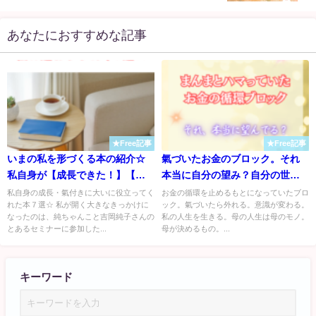
あなたにおすすめな記事
★Free記事
★Free記事
いまの私を形づくる本の紹介☆
氣づいたお金のブロック。それ
私自身が【成長できた！】【氣
本当に自分の望み？自分の世界
付きが多かった！】と感じる本
は自分で創る。
私自身の成長・氣付きに大いに役立ってく
お金の循環を止めるもとになっていたブロ
れた本７選☆ 私が開く大きなきっかけに
ック。氣づいたら外れる。意識が変わる。
たち。
なったのは、純ちゃんこと吉岡純子さんの
私の人生を生きる。母の人生は母のモノ。
とあるセミナーに参加した...
母が決めるもの。...
キーワード