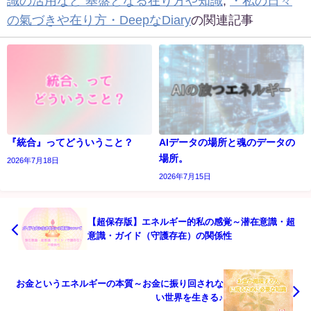
識の活用など 基盤となる在り方や知識
,
・私の日々
の氣づきや在り方・DeepなDiary
の関連記事
『統合』ってどういうこと？
AIデータの場所と魂のデータの
場所。
2026年7月18日
2026年7月15日
【超保存版】エネルギー的私の感覚～潜在意識・超
意識・ガイド（守護存在）の関係性
お金というエネルギーの本質～お金に振り回されな
い世界を生きる♪