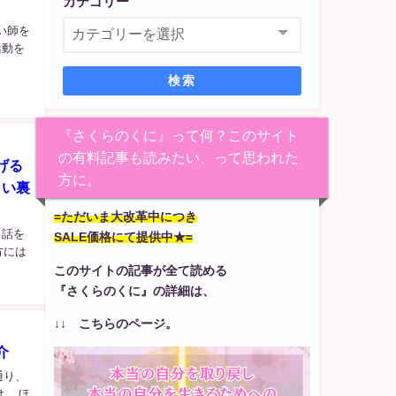
カテゴリー
い師を
活動を
検索
『さくらのくに』って何？このサイト
の有料記事も読みたい、って思われた
げる
方に。
しい裏
=ただいま大改革中につき
ラ話を
SALE価格にて提供中★=
方には
このサイトの記事が全て読める
『さくらのくに』の詳細は、
↓↓ こちらのページ。
介
通り、
。 ほ