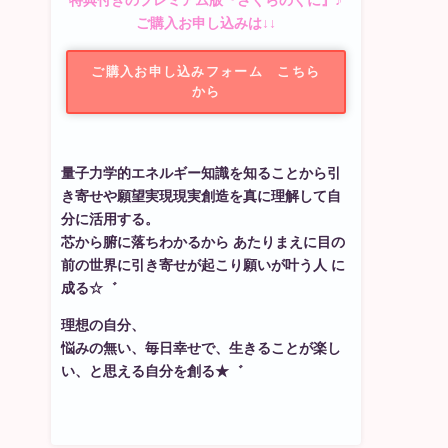
特典付きのプレミアム版『さくらのくに』♪
ご購入お申し込みは↓↓
ご購入お申し込みフォーム こちら
から
量子力学的エネルギー知識を知ることから引
き寄せや願望実現現実創造を真に理解して自
分に活用する。
芯から腑に落ちわかるから あたりまえに目の
前の世界に引き寄せが起こり願いが叶う人 に
成る☆゛
理想の自分、
悩みの無い、毎日幸せで、生きることが楽し
い、と思える自分を創る★゛