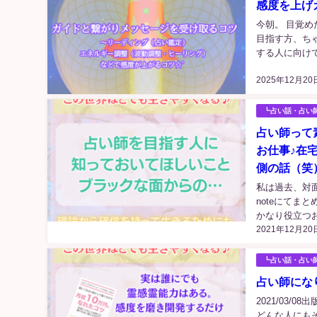
感度を上げ
今朝。 目覚
目指す方、ち
する人に向けて
2025年12月20
┗占い話・占い
占い師って
お仕事♪在
側の話（笑
私は過去、対
noteにてま
かなり役立つお
2021年12月20
┗占い話・占い
占い師にな
2021/03
どんな人にも