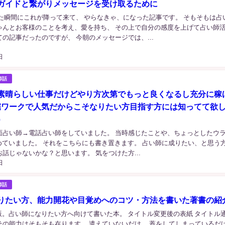
ガイドと繋がりメッセージを受け取るために
めた瞬間にこれが降って来て、 やらなきゃ、になった記事です。 そもそもは占
ゃんとお客様のことを考え、愛を持ち、 その上で自分の感度を上げて占い師
の記事だったのですが、 今朝のメッセージでは、...
日
師話
素晴らしい仕事だけどやり方次第でもっと良くなるし充分に稼
宅ワークで人気だからこそなりたい方目指す方には知ってて欲
）
面占い師→電話占い師をしていました。 当時感じたことや、ちょっとしたウ
とめていました。 それをこちらにも書き置きます。 占い師に成りたい、と思う
話じゃないかな？と思います。 気をつけた方...
日
師話
りたい方、能力開花や目覚めへのコツ・方法を書いた著書の紹
/08出版。占い師になりたい方へ向けて書いた本。 タイトル変更後の表紙 タイトル
その能力はそもそも在ります。 遣えていないだけ。 蓋をしてしまっているだけ