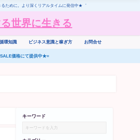
きるために。より深くリアルタイムに発信中★゛
する世界に生きる
循環知識
ビジネス意識と稼ぎ方
お問合せ
ALE価格にて提供中★=
キーワード